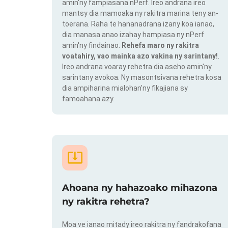
amin'ny fampiasana nPerf. Ireo andrana ireo
mantsy dia mamoaka ny rakitra marina teny an-
toerana. Raha te hananadrana izany koa ianao,
dia manasa anao izahay hampiasa ny nPerf
amin'ny findainao.
Rehefa maro ny rakitra
voatahiry, vao mainka azo vakina ny sarintany!
.
Ireo andrana voaray rehetra dia aseho amin'ny
sarintany avokoa. Ny masontsivana rehetra kosa
dia ampiharina mialohan'ny fikajiana sy
famoahana azy.
Ahoana ny hahazoako mihazona
ny rakitra rehetra?
Moa ve ianao mitady ireo rakitra ny fandrakofana