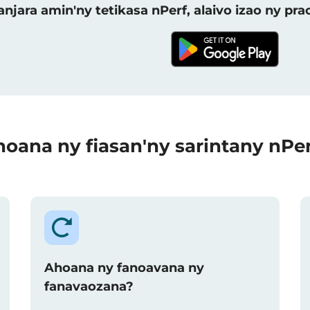
njara amin'ny tetikasa nPerf, alaivo izao ny p
oana ny fiasan'ny sarintany nPe
Ahoana ny fanoavana ny
fanavaozana?