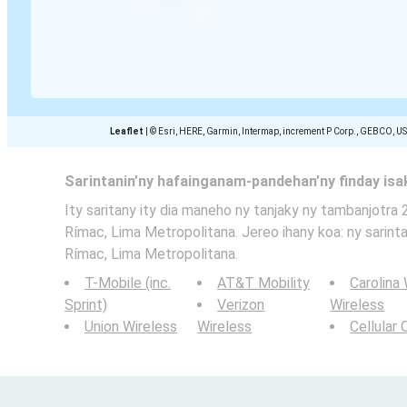
Leaflet
|
© Esri, HERE, Garmin, Intermap, increment P Corp., GEBCO, U
Sarintanin’ny hafainganam-pandehan’ny finday is
Ity saritany ity dia maneho ny tanjaky ny tambanjotra 
Rímac, Lima Metropolitana. Jereo ihany koa: ny sarint
Rímac, Lima Metropolitana.
T-Mobile (inc.
AT&T Mobility
Carolina
Sprint)
Verizon
Wireless
Union Wireless
Wireless
Cellular