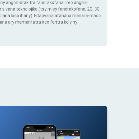
ny angon-drakitra fandrakofana. Ireo angon-
o sivana teknolojika (tsy misy fandrakofana, 2G, 3G,
 volana lasa ihany). Fitaovana afahana manara-maso
ana ary mamantatra ireo faritra kely ny