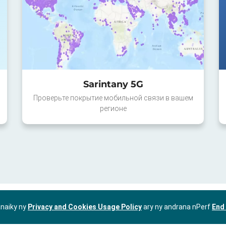
Sarintany 5G
Проверьте покрытие мобильной связи в вашем
регионе
anaiky ny
Privacy and Cookies Usage Policy
ary ny andrana nPerf
End