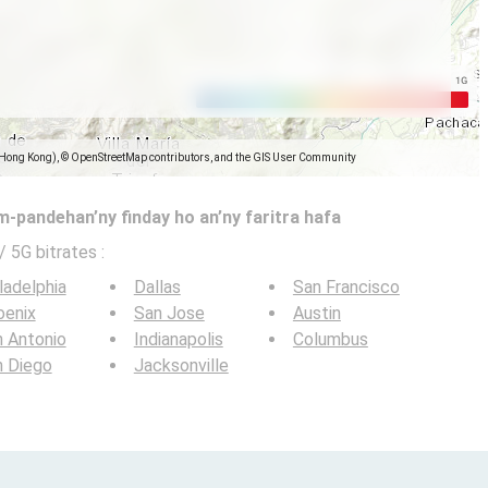
(Hong Kong), © OpenStreetMap contributors, and the GIS User Community
-pandehan’ny finday ho an’ny faritra hafa
 / 5G bitrates
:
ladelphia
Dallas
San Francisco
oenix
San Jose
Austin
 Antonio
Indianapolis
Columbus
n Diego
Jacksonville