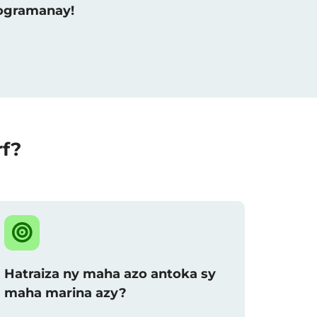
raogramanay!
rf?
Hatraiza ny maha azo antoka sy
maha marina azy?