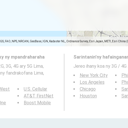
SGS, FAO, NPS, NRCAN, GeoBase, IGN, Kadaster NL, Ordnance Survey, Esri Japan, METI, Esri China 
aky ny mpandraharaha
Sarintanin’ny hafainganam
2G, 3G, 4G ary 5G Lima,
Jereo ihany koa ny 3G / 4G
any fandrakofana Lima,
New York City
Phi
Los Angeles
Ph
 West
U.S. Cellular
Chicago
San
AT&T FirstNet
Houston
Sa
 One
Boost Mobile