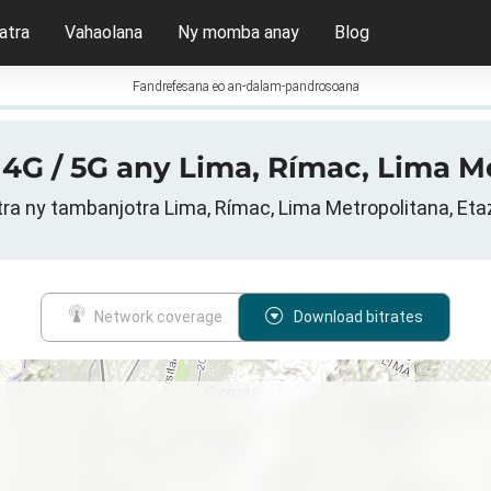
atra
Vahaolana
Ny momba anay
Blog
Fandrefesana eo an-dalam-pandrosoana
/ 4G / 5G any Lima, Rímac, Lima M
tra ny tambanjotra Lima, Rímac, Lima Metropolitana, Eta
Network coverage
Download bitrates