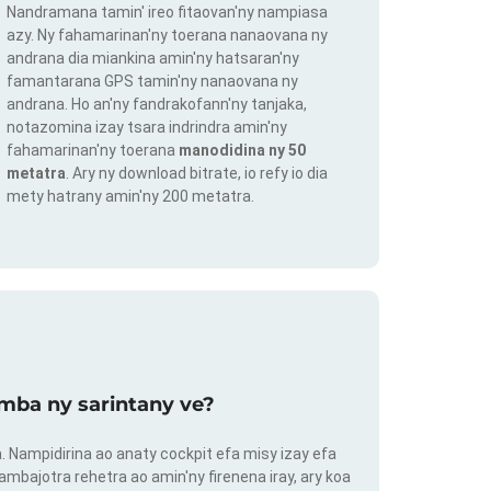
Nandramana tamin' ireo fitaovan'ny nampiasa
azy. Ny fahamarinan'ny toerana nanaovana ny
andrana dia miankina amin'ny hatsaran'ny
famantarana GPS tamin'ny nanaovana ny
andrana. Ho an'ny fandrakofann'ny tanjaka,
notazomina izay tsara indrindra amin'ny
fahamarinan'ny toerana
manodidina ny 50
metatra
. Ary ny download bitrate, io refy io dia
mety hatrany amin'ny 200 metatra.
mba ny sarintany ve?
ra. Nampidirina ao anaty cockpit efa misy izay efa
ambajotra rehetra ao amin'ny firenena iray, ary koa