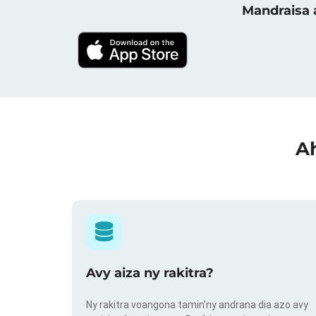
Mandraisa a
Ah
Avy aiza ny rakitra?
Ny rakitra voangona tamin'ny andrana dia azo avy