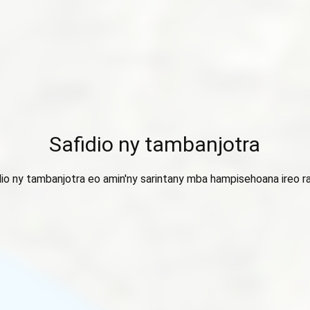
Safidio ny tambanjotra
dio ny tambanjotra eo amin'ny sarintany mba hampisehoana ireo ra