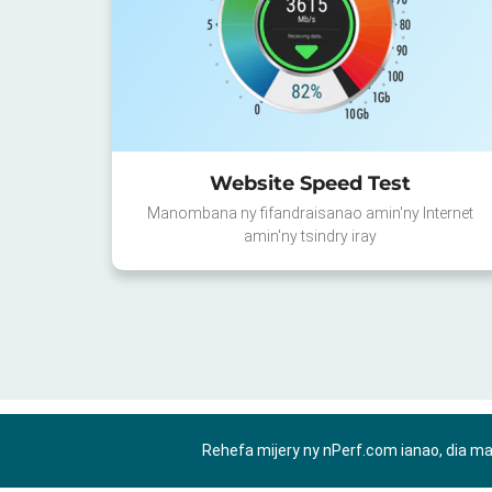
Website Speed Test
Manombana ny fifandraisanao amin'ny Internet
amin'ny tsindry iray
Rehefa mijery ny nPerf.com ianao, dia m