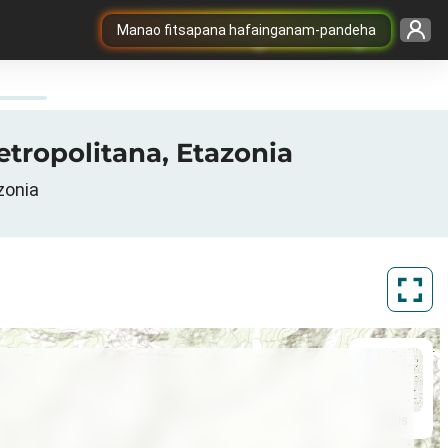
Manao fitsapana hafainganam-pandeha
etropolitana, Etazonia
zonia
ArcGIS