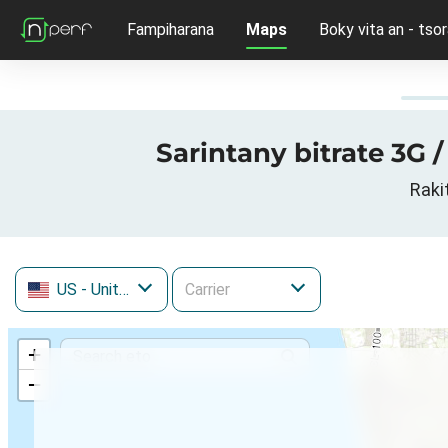
Fampiharana
Maps
Boky vita an - tsor
Sarintany bitrate 3G 
Raki
US
- United States
+
−