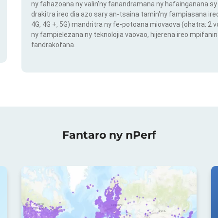
ny fahazoana ny valin'ny fanandramana ny hafainganana sy 
drakitra ireo dia azo sary an-tsaina tamin'ny fampiasana ire
4G, 4G +, 5G) mandritra ny fe-potoana miovaova (ohatra: 2
ny fampielezana ny teknolojia vaovao, hijerena ireo mpifanin
fandrakofana.
Fantaro ny nPerf