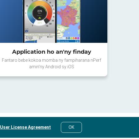
Application ho an'ny finday
Fantaro bebe kokoa momba ny fampiharana nPerf
amin'ny Android sy iOS
 User License Agreement
OK