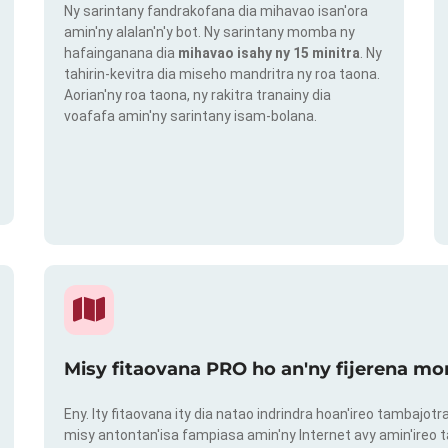
Ny sarintany fandrakofana dia mihavao isan'ora
amin'ny alalan'n'y bot. Ny sarintany momba ny
hafainganana dia
mihavao isahy ny 15 minitra
. Ny
tahirin-kevitra dia miseho mandritra ny roa taona.
Aorian'ny roa taona, ny rakitra tranainy dia
voafafa amin'ny sarintany isam-bolana.
Misy fitaovana PRO ho an'ny fijerena mo
Eny. Ity fitaovana ity dia natao indrindra hoan'ireo tambajot
misy antontan'isa fampiasa amin'ny Internet avy amin'ireo t