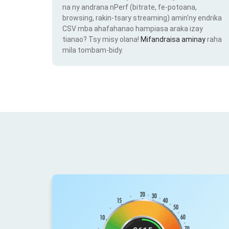
na ny andrana nPerf (bitrate, fe-potoana,
browsing, rakin-tsary streaming) amin'ny endrika
CSV mba ahafahanao hampiasa araka izay
tianao? Tsy misy olana!
Mifandraisa aminay
raha
mila tombam-bidy.