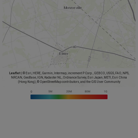
Leaflet
|
© Esri, HERE, Garmin, Intermap, increment P Corp., GEBCO, USGS, FAO, NPS,
NRCAN, GeoBase, IGN, Kadaster NL, Ordnance Survey, Esri Japan, METI, Esri China
(Hong Kong), © OpenStreetMap contributors, and the GIS User Community