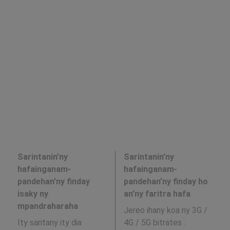
Sarintanin’ny
Sarintanin’ny
hafainganam-
hafainganam-
pandehan’ny finday
pandehan’ny finday ho
isaky ny
an’ny faritra hafa
mpandraharaha
Jereo ihany koa ny 3G /
Ity saritany ity dia
4G / 5G bitrates
: