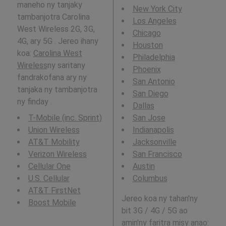
maneho ny tanjaky
New York City
tambanjotra Carolina
Los Angeles
West Wireless 2G, 3G,
Chicago
4G, ary 5G . Jereo ihany
Houston
koa:
Carolina West
Philadelphia
Wireless
ny saritany
Phoenix
fandrakofana ary ny
San Antonio
tanjaka ny tambanjotra
San Diego
ny finday .
Dallas
T-Mobile (inc. Sprint)
San Jose
Union Wireless
Indianapolis
AT&T Mobility
Jacksonville
Verizon Wireless
San Francisco
Cellular One
Austin
U.S. Cellular
Columbus
AT&T FirstNet
Jereo koa ny tahan'ny
Boost Mobile
bit 3G / 4G / 5G ao
amin'ny faritra misy anao: