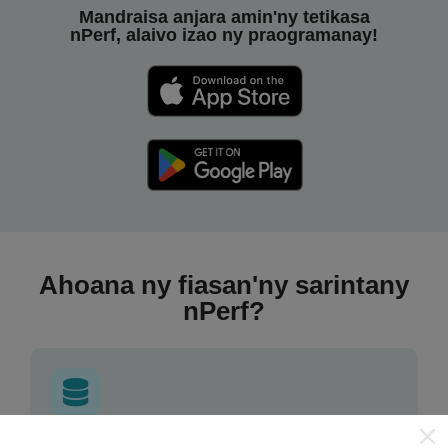
Mandraisa anjara amin'ny tetikasa
nPerf, alaivo izao ny praogramanay!
Ahoana ny fiasan'ny sarintany
nPerf?