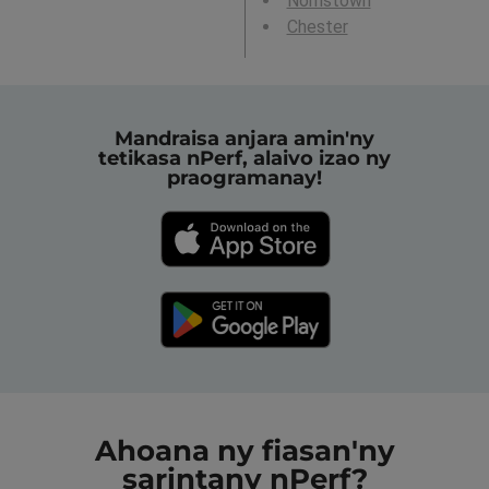
Norristown
Chester
Mandraisa anjara amin'ny
tetikasa nPerf, alaivo izao ny
praogramanay!
Ahoana ny fiasan'ny
sarintany nPerf?