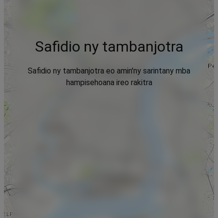
Safidio ny tambanjotra
Safidio ny tambanjotra eo amin'ny sarintany mba
hampisehoana ireo rakitra