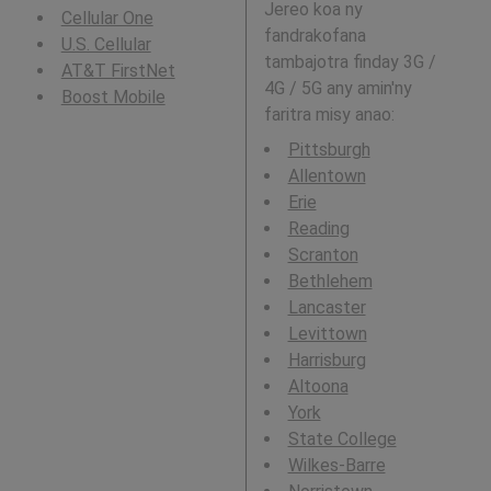
Jereo koa ny
Cellular One
fandrakofana
U.S. Cellular
tambajotra finday 3G /
AT&T FirstNet
4G / 5G any amin'ny
Boost Mobile
faritra misy anao:
Pittsburgh
Allentown
Erie
Reading
Scranton
Bethlehem
Lancaster
Levittown
Harrisburg
Altoona
York
State College
Wilkes-Barre