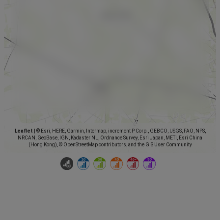
Leaflet
|
© Esri, HERE, Garmin, Intermap, increment P Corp., GEBCO, USGS, FAO, NPS,
NRCAN, GeoBase, IGN, Kadaster NL, Ordnance Survey, Esri Japan, METI, Esri China
(Hong Kong), © OpenStreetMap contributors, and the GIS User Community