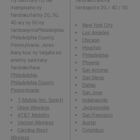
Ity sarintany ity dia
fandrakofann'ny
mampiseho ny
tambajotra 3G / 4G / 5G
fandrakofan'ny 2G, 3G,
:
4G ary ny 5G ny
New York City
tambanjotraPhiladelphia,
Los Angeles
Philadelphia County,
Chicago
Pennsylvania. Jereo
Houston
ihany koa: ny tanjaka eo
Philadelphia
amin'ny sarintany
Phoenix
fandrakofana
San Antonio
Philadelphia,
San Diego
Philadelphia County,
Dallas
Pennsylvania
.
San Jose
T-Mobile (inc. Sprint)
Indianapolis
Union Wireless
Jacksonville
AT&T Mobility
San Francisco
Verizon Wireless
Austin
Carolina West
Columbus
Wireless