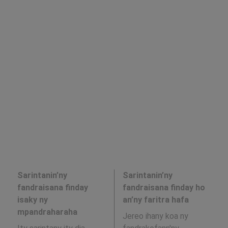
Sarintanin’ny
Sarintanin’ny
fandraisana finday
fandraisana finday ho
isaky ny
an’ny faritra hafa
mpandraharaha
Jereo ihany koa ny