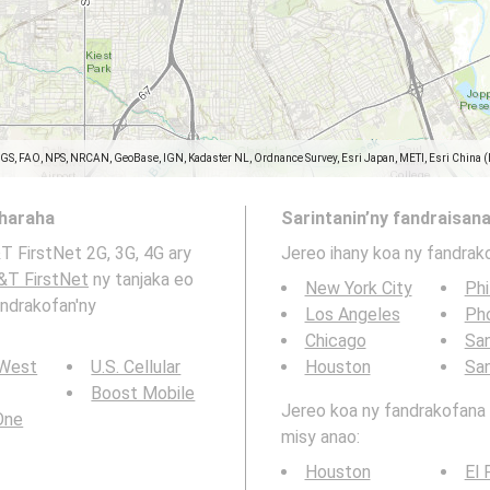
SGS, FAO, NPS, NRCAN, GeoBase, IGN, Kadaster NL, Ordnance Survey, Esri Japan, METI, Esri China 
aharaha
Sarintanin’ny fandraisana
T FirstNet 2G, 3G, 4G ary
Jereo ihany koa ny fandrak
&T FirstNet
ny tanjaka eo
New York City
Phi
andrakofan'ny
Los Angeles
Ph
Chicago
San
 West
U.S. Cellular
Houston
Sa
Boost Mobile
Jereo koa ny fandrakofana t
 One
misy anao:
Houston
El 