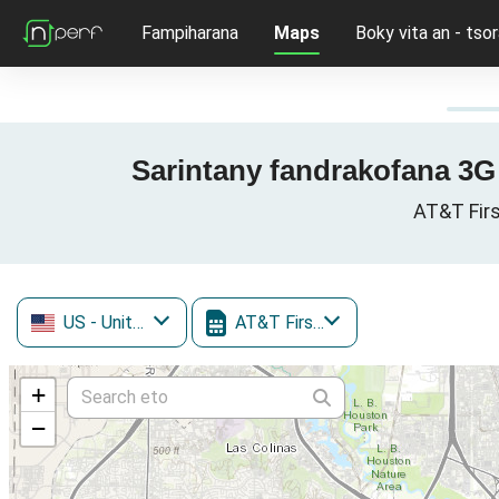
Fampiharana
Maps
Boky vita an - tsor
Sarintany fandrakofana 3G /
AT&T Firs
US
- United States
AT&T FirstNet
+
−