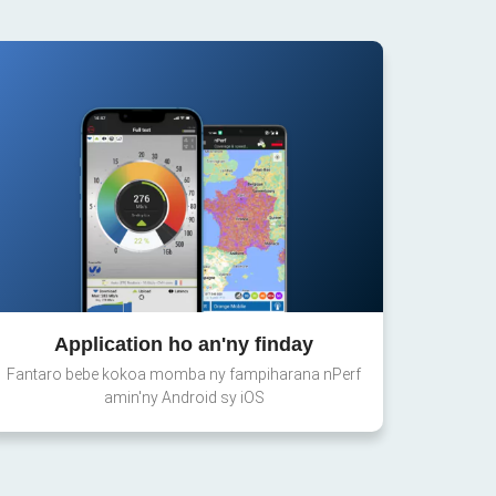
Application ho an'ny finday
Fantaro bebe kokoa momba ny fampiharana nPerf
amin'ny Android sy iOS