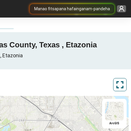
Manao fitsapana hafainganam-pandeha
las County, Texas , Etazonia
, Etazonia
ArcGIS