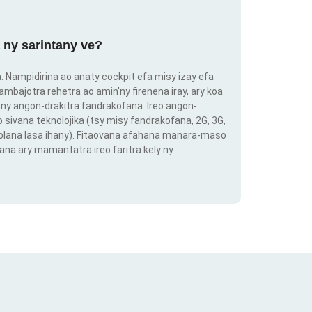
 ny sarintany ve?
ra. Nampidirina ao anaty cockpit efa misy izay efa
ambajotra rehetra ao amin'ny firenena iray, ary koa
ny angon-drakitra fandrakofana. Ireo angon-
o sivana teknolojika (tsy misy fandrakofana, 2G, 3G,
 volana lasa ihany). Fitaovana afahana manara-maso
ana ary mamantatra ireo faritra kely ny