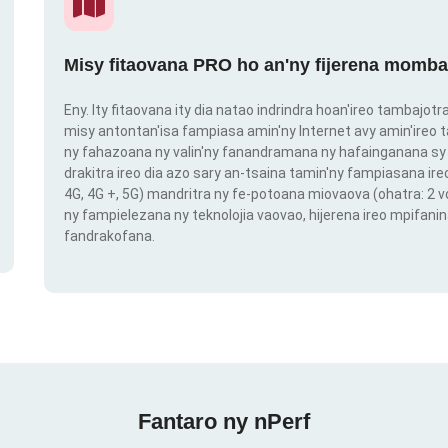
Misy fitaovana PRO ho an'ny fijerena momba
Eny. Ity fitaovana ity dia natao indrindra hoan'ireo tambajot
misy antontan'isa fampiasa amin'ny Internet avy amin'ireo t
ny fahazoana ny valin'ny fanandramana ny hafainganana sy 
drakitra ireo dia azo sary an-tsaina tamin'ny fampiasana ire
4G, 4G +, 5G) mandritra ny fe-potoana miovaova (ohatra: 2
ny fampielezana ny teknolojia vaovao, hijerena ireo mpifanin
fandrakofana.
Fantaro ny nPerf