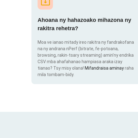
Ahoana ny hahazoako mihazona ny
rakitra rehetra?
Moa ve ianao mitady ireo rakitra ny fandrakofana
na ny andrana nPerf (bitrate, fe-potoana,
browsing, rakin-tsary streaming) amin'ny endrika
CSV mba ahafahanao hampiasa araka izay
tianao? Tsy misy olana!
Mifandraisa aminay
raha
mila tombam-bidy.