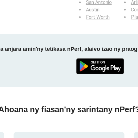
San Antonio
Arl
Austin
Cor
Fort Worth
Pl
a anjara amin'ny tetikasa nPerf, alaivo izao ny prao
Ahoana ny fiasan'ny sarintany nPerf