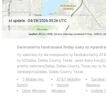
st update :
04/28/2026 05:26 UTC
Leaflet
|
© Esri, HERE, Garmin, Intermap, increment P Corp., GEBCO, U
Sarintanin’ny fandraisana finday isaky ny mpandr
Ity sarintany ity dia mampiseho ny fandrakofan'ny AT&
ny 5GDallas, Dallas County, Texas. Jereo ihany koa:
AT
amin'ny sarintanyDallas, Dallas County, Texas ary ny f
tambanjotraDallas, Dallas County, Texas.
T-Mobile (inc.
AT&T Mobility
Carolina
Sprint)
Verizon
Wireless
Union Wireless
Wireless
Cellular