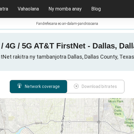
atra
Vahaolana
Ny momba anay
Blog
Fandrefesana eo an-dalam-pandrosoana
 4G / 5G AT&T FirstNet - Dallas, Dal
tNet rakitra ny tambanjotra Dallas, Dallas County, Texas
Network coverage
Download bitrates