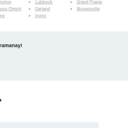
ington
Lubbock
Grand Prairie
pus Christi
Garland
Brownsville
ano
Irving
gramanay!
?