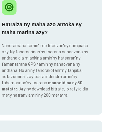
Hatraiza ny maha azo antoka sy
maha marina azy?
Nandramana tamin' ireo fitaovan'ny nampiasa
azy. Ny fahamarinan'ny toerana nanaovana ny
andrana dia miankina amin'ny hatsaran'ny
famantarana GPS tamin'ny nanaovana ny
andrana. Ho an'ny fandrakofann'ny tanjaka,
notazomina izay tsara indrindra amin'ny
fahamarinan'ny toerana
manodidina ny 50
metatra
. Ary ny download bitrate, io refy io dia
mety hatrany amin'ny 200 metatra.