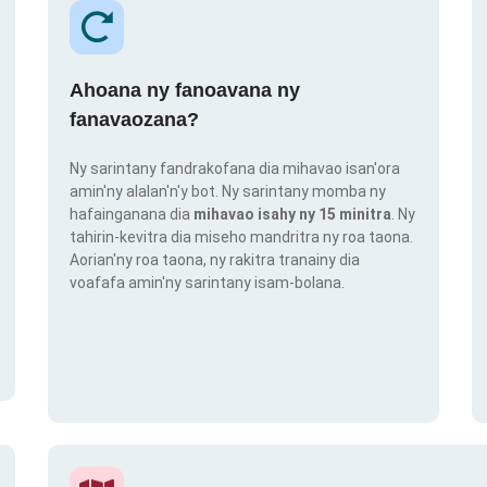
Ahoana ny fanoavana ny
fanavaozana?
Ny sarintany fandrakofana dia mihavao isan'ora
amin'ny alalan'n'y bot. Ny sarintany momba ny
hafainganana dia
mihavao isahy ny 15 minitra
. Ny
tahirin-kevitra dia miseho mandritra ny roa taona.
Aorian'ny roa taona, ny rakitra tranainy dia
voafafa amin'ny sarintany isam-bolana.