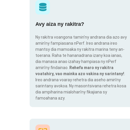
Avy aiza ny rakitra?
Ny rakitra voangona tamin'ny andrana dia azo avy
amin'ny fampiasana nPerf. Ireo andrana ireo
mantsy dia mamoaka ny rakitra marina teny an-
toerana. Raha te hananadrana izany koa ianao,
dia manasa anao izahay hampiasa ny nPerf
amin'ny findainao.
Rehefa maro ny rakitra
voatahiry, vao mainka azo vakina ny sarintany!
.
Ireo andrana voaray rehetra dia aseho amin'ny
sarintany avokoa. Ny masontsivana rehetra kosa
dia ampiharina mialohan'ny fikajiana sy
famoahana azy.