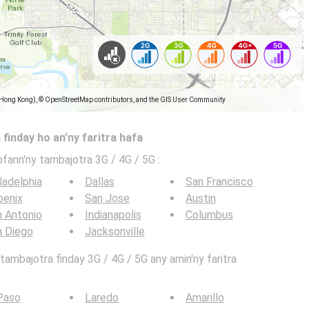
(Hong Kong), © OpenStreetMap contributors, and the GIS User Community
 finday ho an’ny faritra hafa
ofann'ny tambajotra 3G / 4G / 5G
:
ladelphia
Dallas
San Francisco
oenix
San Jose
Austin
 Antonio
Indianapolis
Columbus
n Diego
Jacksonville
ambajotra finday 3G / 4G / 5G any amin'ny faritra
Paso
Laredo
Amarillo