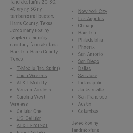
fandrakofan'ny 2G, 3G,
:
4G ary ny 5G ny
New York City
tambanjotraHouston,
Los Angeles
Harris County, Texas.
Chicago
Jereo ihany koa: ny
Houston
tanjaka eo amin'ny
Philadelphia
sarintany fandrakofana
Phoenix
Houston, Harris County,
San Antonio
Texas
.
San Diego
T-Mobile (inc. Sprint)
Dallas
Union Wireless
San Jose
AT&T Mobility
Indianapolis
Verizon Wireless
Jacksonville
Carolina West
San Francisco
Wireless
Austin
Cellular One
Columbus
U.S. Cellular
Jereo koa ny
AT&T FirstNet
fandrakofana
Boost Mobile