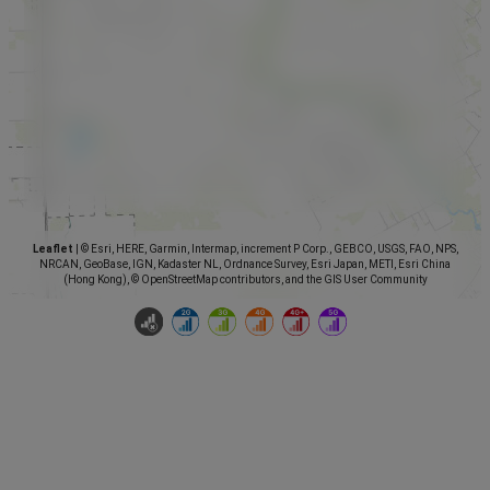
Leaflet
|
© Esri, HERE, Garmin, Intermap, increment P Corp., GEBCO, USGS, FAO, NPS,
NRCAN, GeoBase, IGN, Kadaster NL, Ordnance Survey, Esri Japan, METI, Esri China
(Hong Kong), © OpenStreetMap contributors, and the GIS User Community