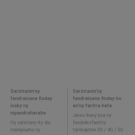
Sarintanin’ny
Sarintanin’ny
fandraisana finday
fandraisana finday ho
isaky ny
an’ny faritra hafa
mpandraharaha
Jereo ihany koa ny
Ity sarintany ity dia
fandrakofann'ny
mampiseho ny
tambajotra 3G / 4G / 5G