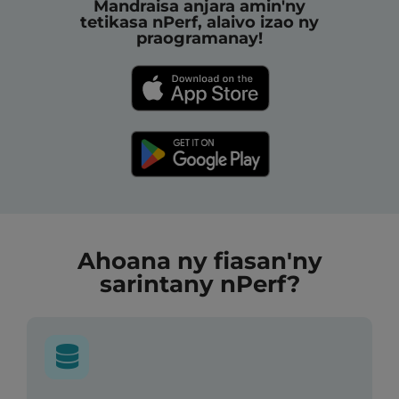
Mandraisa anjara amin'ny
tetikasa nPerf, alaivo izao ny
praogramanay!
Ahoana ny fiasan'ny
sarintany nPerf?