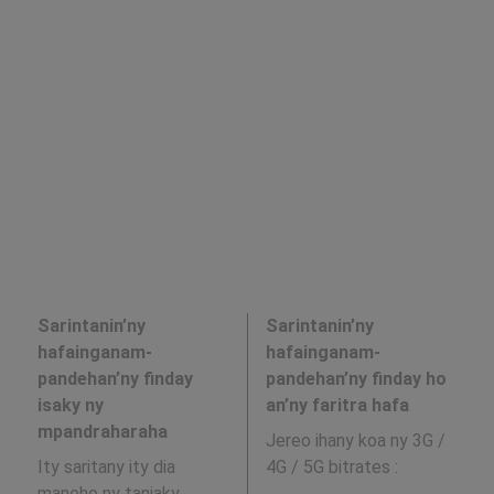
Sarintanin’ny
Sarintanin’ny
hafainganam-
hafainganam-
pandehan’ny finday
pandehan’ny finday ho
isaky ny
an’ny faritra hafa
mpandraharaha
Jereo ihany koa ny 3G /
Ity saritany ity dia
4G / 5G bitrates
:
maneho ny tanjaky