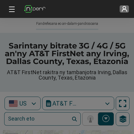
Fandrefesana eo an-dalam-pandrosoana
Sarintany bitrate 3G / 4G / 5G
an'ny AT&T FirstNet any Irving,
Dallas County, Texas, Etazonia
AT&T FirstNet rakitra ny tambanjotra Irving, Dallas
County, Texas, Etazonia
US
AT&T FirstNet