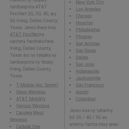
New York City
tambanjotra AT&T
Los Angeles
FirstNet 2G, 3G, 4G, ary
Chicago
5G Irving, Dallas County,
Houston
Texas. Jereo ihany koa:
Philadelphia
AT&T FirstNet
ny
Phoenix
saritany fandrakofana
San Antonio
Irving, Dallas County,
San Diego
Texas ary ny tanjaka ny
Dallas
tambanjotra ny finday
San Jose
Irving, Dallas County,
Indianapolis
Texas.
Jacksonville
T-Mobile (inc. Sprint)
San Francisco
Union Wireless
Austin
AT&T Mobility
Columbus
Verizon Wireless
Jereo koa ny tahan'ny
Carolina West
bit 3G / 4G / 5G ao
Wireless
amin'ny faritra misy anao:
Cellular One