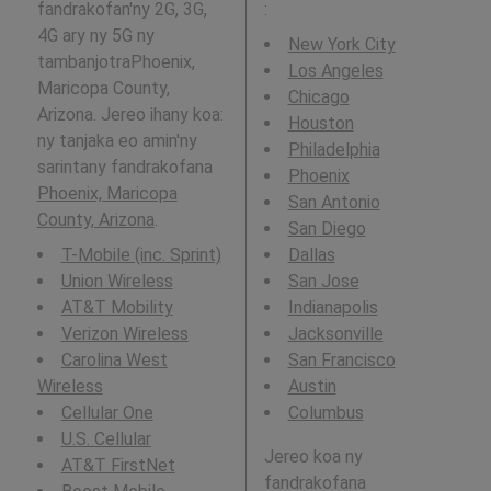
fandrakofan'ny 2G, 3G,
:
4G ary ny 5G ny
New York City
tambanjotraPhoenix,
Los Angeles
Maricopa County,
Chicago
Arizona. Jereo ihany koa:
Houston
ny tanjaka eo amin'ny
Philadelphia
sarintany fandrakofana
Phoenix
Phoenix, Maricopa
San Antonio
County, Arizona
.
San Diego
T-Mobile (inc. Sprint)
Dallas
Union Wireless
San Jose
AT&T Mobility
Indianapolis
Verizon Wireless
Jacksonville
Carolina West
San Francisco
Wireless
Austin
Cellular One
Columbus
U.S. Cellular
Jereo koa ny
AT&T FirstNet
fandrakofana