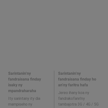
Sarintanin’ny
Sarintanin’ny
fandraisana finday
fandraisana finday ho
isaky ny
an’ny faritra hafa
mpandraharaha
Jereo ihany koa ny
Ity sarintany ity dia
fandrakofann'ny
mampiseho ny
tambajotra 3G / 4G / 5G