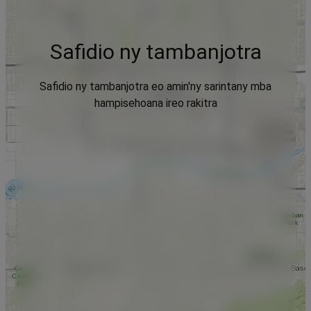
Safidio ny tambanjotra
Safidio ny tambanjotra eo amin'ny sarintany mba
hampisehoana ireo rakitra