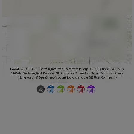
Leaflet
|
© Esri, HERE, Garmin, Intermap, increment P Corp., GEBCO, USGS, FAO, NPS,
NRCAN, GeoBase, IGN, Kadaster NL, Ordnance Survey, Esri Japan, METI, Esri China
(Hong Kong), © OpenStreetMap contributors, and the GIS User Community