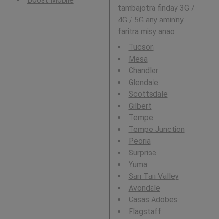
Boost Mobile
tambajotra finday 3G /
4G / 5G any amin'ny
faritra misy anao:
Tucson
Mesa
Chandler
Glendale
Scottsdale
Gilbert
Tempe
Tempe Junction
Peoria
Surprise
Yuma
San Tan Valley
Avondale
Casas Adobes
Flagstaff