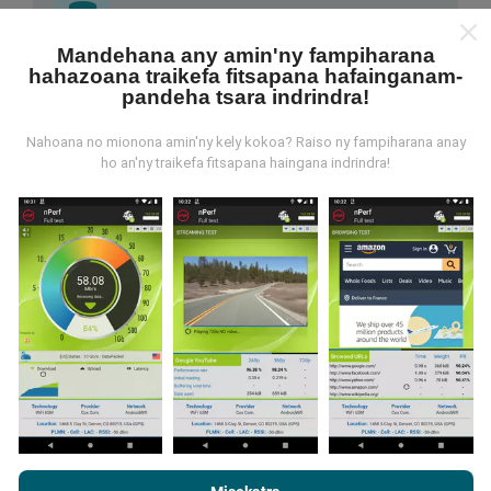
Mandehana any amin'ny fampiharana
hahazoana traikefa fitsapana hafainganam-
Avy aiza ny rakitra?
pandeha tsara indrindra!
Ny rakitra voangona tamin'ny andrana dia azo avy
Nahoana no mionona amin'ny kely kokoa? Raiso ny fampiharana anay
amin'ny fampiasana nPerf. Ireo andrana ireo mantsy
ho an'ny traikefa fitsapana haingana indrindra!
dia mamoaka ny rakitra marina teny an-toerana. Raha
te hananadrana izany koa ianao, dia manasa anao
izahay hampiasa ny nPerf amin'ny findainao.
Rehefa
maro ny rakitra voatahiry, vao mainka azo vakina ny
sarintany!
. Ireo andrana voaray rehetra dia aseho
amin'ny sarintany avokoa. Ny masontsivana rehetra
kosa dia ampiharina mialohan'ny fikajiana sy
famoahana azy.
Rehefa mijery ny nPerf.com ianao, dia manaiky ny
Privacy and
Cookies Usage Policy
ary ny andrana nPerf
End User License