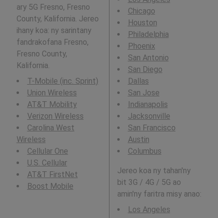
ary 5G Fresno, Fresno
Chicago
County, Kalifornia. Jereo
Houston
ihany koa: ny sarintany
Philadelphia
fandrakofana Fresno,
Phoenix
Fresno County,
San Antonio
Kalifornia.
San Diego
T-Mobile (inc. Sprint)
Dallas
Union Wireless
San Jose
AT&T Mobility
Indianapolis
Verizon Wireless
Jacksonville
Carolina West
San Francisco
Wireless
Austin
Cellular One
Columbus
U.S. Cellular
Jereo koa ny tahan'ny
AT&T FirstNet
bit 3G / 4G / 5G ao
Boost Mobile
amin'ny faritra misy anao:
Los Angeles