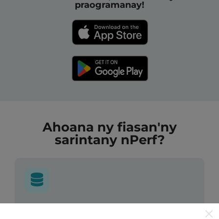
praogramanay!
Ahoana ny fiasan'ny
sarintany nPerf?
Avy aiza ny rakitra?