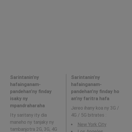
Sarintanin’ny
Sarintanin’ny
hafainganam-
hafainganam-
pandehan’ny finday
pandehan’ny finday ho
isaky ny
an’ny faritra hafa
mpandraharaha
Jereo ihany koa ny 3G /
Ity saritany ity dia
4G / 5G bitrates
:
maneho ny tanjaky ny
New York City
tambanjotra 2G, 3G, 4G
Los Angeles