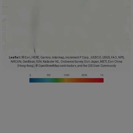
Leaflet
|
© Esri, HERE, Garmin, Intermap, increment P Corp., GEBCO, USGS, FAO, NPS,
NRCAN, GeoBase, IGN, Kadaster NL, Ordnance Survey, Esri Japan, METI, Esri China
(Hong Kong), © OpenStreetMap contributors, and the GIS User Community