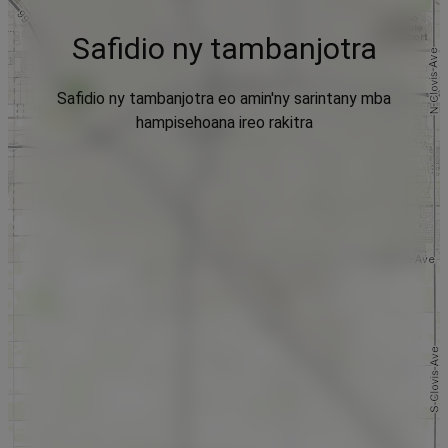
Safidio ny tambanjotra
Safidio ny tambanjotra eo amin'ny sarintany mba
hampisehoana ireo rakitra