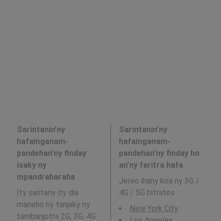
Sarintanin’ny
Sarintanin’ny
hafainganam-
hafainganam-
pandehan’ny finday
pandehan’ny finday ho
isaky ny
an’ny faritra hafa
mpandraharaha
Jereo ihany koa ny 3G /
Ity saritany ity dia
4G / 5G bitrates
:
maneho ny tanjaky ny
New York City
tambanjotra 2G, 3G, 4G
Los Angeles