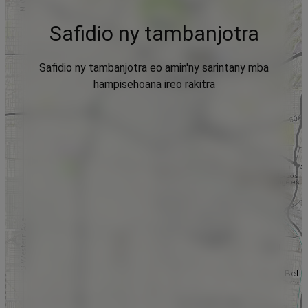
Safidio ny tambanjotra
Safidio ny tambanjotra eo amin'ny sarintany mba
hampisehoana ireo rakitra