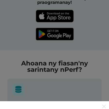
praogramanay!
Ahoana ny fiasan'ny
sarintany nPerf?
Avy aiza ny rakitra?