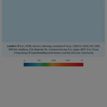
Leaflet
|
© Esri, HERE, Garmin, Intermap, increment P Corp., GEBCO, USGS, FAO, NPS,
NRCAN, GeoBase, IGN, Kadaster NL, Ordnance Survey, Esri Japan, METI, Esri China
(Hong Kong), © OpenStreetMap contributors, and the GIS User Community