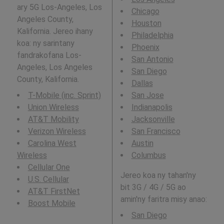
ary 5G Los-Angeles, Los
Chicago
Angeles County,
Houston
Kalifornia. Jereo ihany
Philadelphia
koa: ny sarintany
Phoenix
fandrakofana Los-
San Antonio
Angeles, Los Angeles
San Diego
County, Kalifornia.
Dallas
T-Mobile (inc. Sprint)
San Jose
Union Wireless
Indianapolis
AT&T Mobility
Jacksonville
Verizon Wireless
San Francisco
Carolina West
Austin
Wireless
Columbus
Cellular One
Jereo koa ny tahan'ny
U.S. Cellular
bit 3G / 4G / 5G ao
AT&T FirstNet
amin'ny faritra misy anao:
Boost Mobile
San Diego