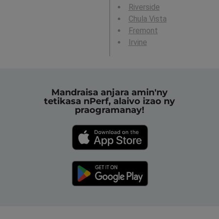
Riverside
Chula Vista
Fremont
Irvine
Mandraisa anjara amin'ny
tetikasa nPerf, alaivo izao ny
praogramanay!