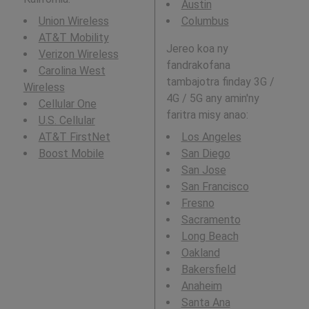
Austin
Union Wireless
Columbus
AT&T Mobility
Jereo koa ny
Verizon Wireless
fandrakofana
Carolina West
tambajotra finday 3G /
Wireless
4G / 5G any amin'ny
Cellular One
faritra misy anao:
U.S. Cellular
AT&T FirstNet
Los Angeles
Boost Mobile
San Diego
San Jose
San Francisco
Fresno
Sacramento
Long Beach
Oakland
Bakersfield
Anaheim
Santa Ana