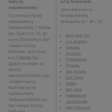
isaky ny
an’ny faritra hafa
mpandraharaha
Jereo ihany koa ny
Ity sarintany ity dia
fandrakofann'ny
mampiseho ny
tambajotra 3G / 4G / 5G
fandrakofan'ny T-Mobile
:
(inc. Sprint) 2G, 3G, 4G
New York City
ary ny 5GStockton, San
Los Angeles
Joaquin County,
Chicago
Kalifornia. Jereo ihany
Houston
koa:
T-Mobile (inc.
Philadelphia
Sprint)
ny tanjaka eo
Phoenix
amin'ny
San Antonio
sarintanyStockton, San
San Diego
Joaquin County,
Dallas
Kalifornia ary ny
San Jose
fandrakofan'ny
Indianapolis
tambanjotraStockton,
Jacksonville
San Joaquin County,
San Francisco
Kalifornia.