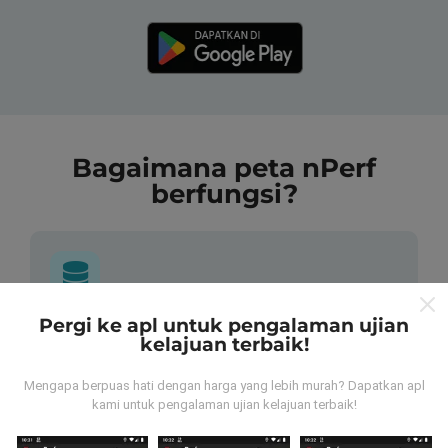
Bagaimana peta nPerf
berfungsi?
Pergi ke apl untuk pengalaman ujian
Dari mana asalnya data-data ni?
kelajuan terbaik!
Data-data dikumpulkan dari ujian yang telah dilakukan
Mengapa berpuas hati dengan harga yang lebih murah? Dapatkan apl
oleh pengguna app kami sendiri. Ujian ini dijalankan
kami untuk pengalaman ujian kelajuan terbaik!
terus dari lokasi mereka! Sekiranya anda berminat,
jom muat turun app nPerf sekarang juga.
Lagi banyak