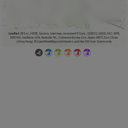
Leaflet
|
© Esri, HERE, Garmin, Intermap, increment P Corp., GEBCO, USGS, FAO, NPS,
NRCAN, GeoBase, IGN, Kadaster NL, Ordnance Survey, Esri Japan, METI, Esri China
(Hong Kong), © OpenStreetMap contributors, and the GIS User Community