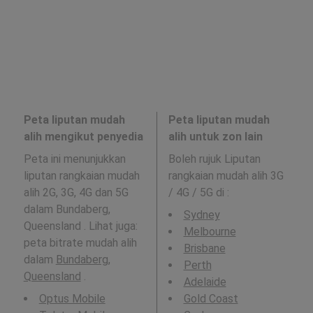
Peta liputan mudah
Peta liputan mudah
alih mengikut penyedia
alih untuk zon lain
Peta ini menunjukkan
Boleh rujuk Liputan
liputan rangkaian mudah
rangkaian mudah alih 3G
alih 2G, 3G, 4G dan 5G
/ 4G / 5G di
:
dalam Bundaberg,
Sydney
Queensland . Lihat juga:
Melbourne
peta bitrate mudah alih
Brisbane
dalam
Bundaberg,
Perth
Queensland
.
Adelaide
Optus Mobile
Gold Coast