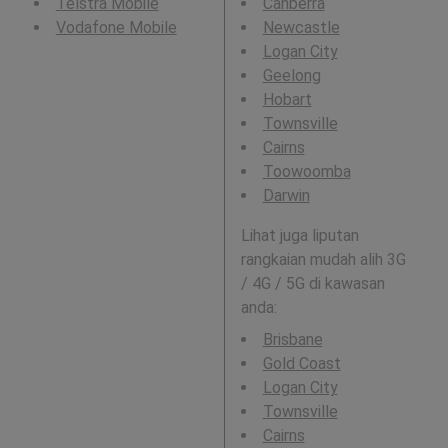
Telstra Mobile
Canberra
Vodafone Mobile
Newcastle
Logan City
Geelong
Hobart
Townsville
Cairns
Toowoomba
Darwin
Lihat juga liputan
rangkaian mudah alih 3G
/ 4G / 5G di kawasan
anda:
Brisbane
Gold Coast
Logan City
Townsville
Cairns