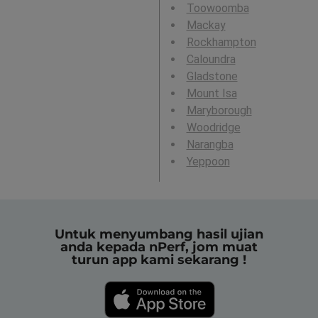
Toowoomba
Mackay
Rockhampton
Caloundra
Gladstone
Mount Isa
Maryborough
Woodridge
Narangba
Yeppoon
Untuk menyumbang hasil ujian
anda kepada nPerf, jom muat
turun app kami sekarang !