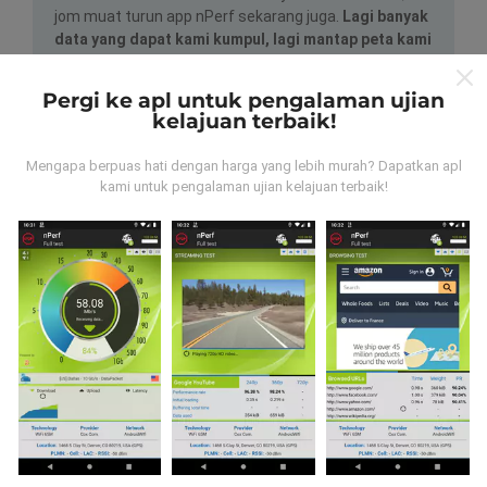
jom muat turun app nPerf sekarang juga.
Lagi banyak
data yang dapat kami kumpul, lagi mantap peta kami
nanti!
Pergi ke apl untuk pengalaman ujian
kelajuan terbaik!
Mengapa berpuas hati dengan harga yang lebih murah? Dapatkan apl
kami untuk pengalaman ujian kelajuan terbaik!
Bagaimana kami update?
Peta liputan rangkaian akan dikemas kini oleh bot
secara automatik pada setiap jam. Kelajuan peta
dikemas kini setiap 15 minit
. Data dipaparkan
selama dua tahun. Selepas itu, data paling lama akan
dibuang dari peta setiap bulan.
Dengan melayari nPerf.com, anda bersetuju dengan
Dasar