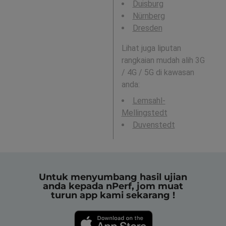
Duisburg
Nürnberg
Dresden
Lihat juga liputan
rangkaian mudah alih 3G
/ 4G / 5G di kawasan
anda:
Lemsahl-
Mellingstedt
Duvenstedt
Untuk menyumbang hasil ujian
anda kepada nPerf, jom muat
turun app kami sekarang !