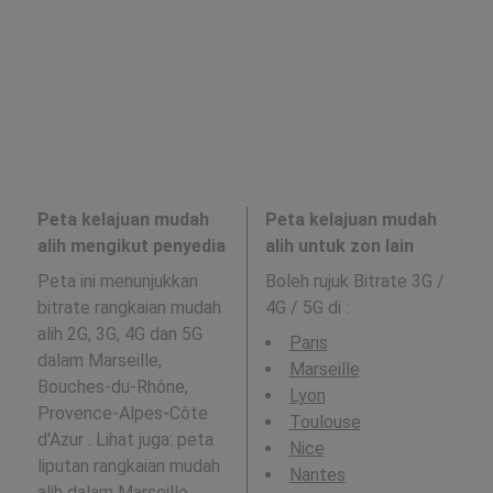
Peta kelajuan mudah
Peta kelajuan mudah
alih mengikut penyedia
alih untuk zon lain
Peta ini menunjukkan
Boleh rujuk Bitrate 3G /
bitrate rangkaian mudah
4G / 5G di
:
alih 2G, 3G, 4G dan 5G
Paris
dalam Marseille,
Marseille
Bouches-du-Rhône,
Lyon
Provence-Alpes-Côte
Toulouse
d'Azur . Lihat juga: peta
Nice
liputan rangkaian mudah
Nantes
alih dalam Marseille,