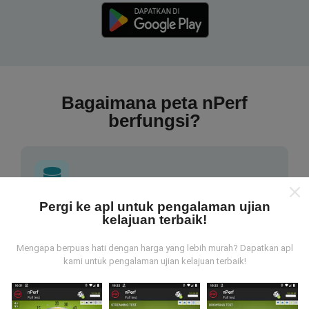
Bagaimana peta nPerf
berfungsi?
Pergi ke apl untuk pengalaman ujian
Dari mana asalnya data-data ni?
kelajuan terbaik!
Mengapa berpuas hati dengan harga yang lebih murah? Dapatkan apl
Data-data dikumpulkan dari ujian yang telah dilakukan
kami untuk pengalaman ujian kelajuan terbaik!
oleh pengguna app kami sendiri. Ujian ini dijalankan
terus dari lokasi mereka! Sekiranya anda berminat,
jom muat turun app nPerf sekarang juga.
Lagi banyak
data yang dapat kami kumpul, lagi mantap peta kami