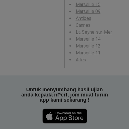
Marseille 15
Marseille 09
Antibes
Cannes
La Seyne-sur-Mer
Marseille 14
Marseille 12
Marseille 11
Arles
Untuk menyumbang hasil ujian
anda kepada nPerf, jom muat turun
app kami sekarang !