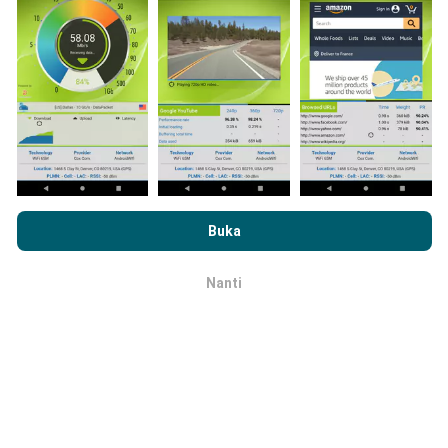
nanti!
Bagaimana kami update?
Dengan melayari nPerf.com, anda bersetuju dengan
Dasar
Peta liputan rangkaian akan dikemas kini oleh bot
Privasi dan Penggunaan Cookies
serta ujian nPerf
Perjanjian
Buka
secara automatik pada setiap jam. Kelajuan peta
Lesen Pengguna Akhir
.
dikemas kini setiap 15 minit
. Data dipaparkan
selama dua tahun. Selepas itu, data paling lama akan
Nanti
OK
dibuang dari peta setiap bulan.