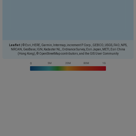
Leaflet
|
© Esri, HERE, Garmin, Intermap, increment P Corp., GEBCO, USGS, FAO, NPS,
NRCAN, GeoBase, IGN, Kadaster NL, Ordnance Survey, Esri Japan, METI, Esri China
(Hong Kong), © OpenStreetMap contributors, and the GIS User Community