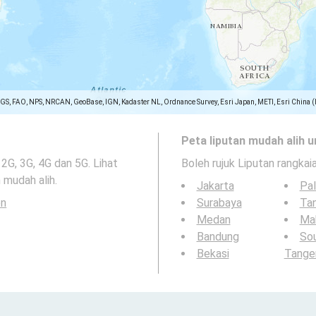
SGS, FAO, NPS, NRCAN, GeoBase, IGN, Kadaster NL, Ordnance Survey, Esri Japan, METI, Esri China 
Peta liputan mudah alih u
2G, 3G, 4G dan 5G. Lihat
Boleh rujuk Liputan rangkai
 mudah alih.
Jakarta
Pa
en
Surabaya
Ta
Medan
Ma
Bandung
So
Bekasi
Tange