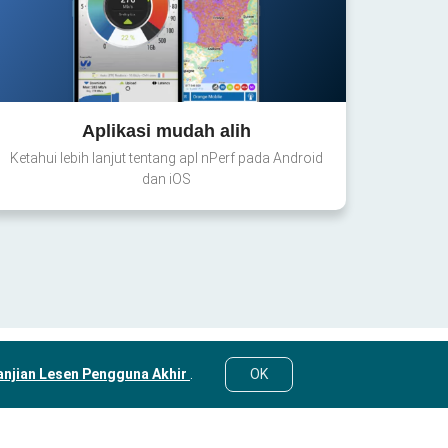
Aplikasi mudah alih
Ketahui lebih lanjut tentang apl nPerf pada Android
dan iOS
anjian Lesen Pengguna Akhir
.
OK