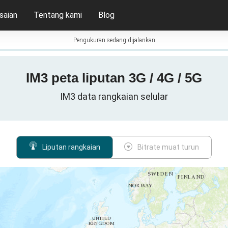
saian
Tentang kami
Blog
Pengukuran sedang dijalankan
IM3 peta liputan 3G / 4G / 5G
IM3 data rangkaian selular
Liputan rangkaian
Bitrate muat turun