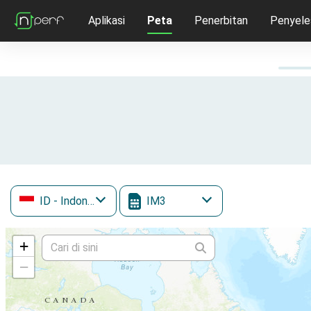
Aplikasi
Peta
Penerbitan
Penyele
ID
- Indonesia
IM3
+
−