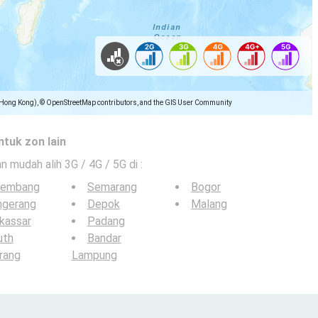
(Hong Kong), © OpenStreetMap contributors, and the GIS User Community
ntuk zon lain
an mudah alih 3G / 4G / 5G di
:
lembang
Semarang
Bogor
ngerang
Depok
Malang
kassar
Padang
uth
Bandar
rang
Lampung