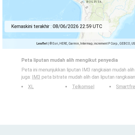
Kemaskini terakhir :
08/06/2026 22:59 UTC
Leaflet
|
© Esri, HERE, Garmin, Intermap, increment P Corp., GEBCO, U
Peta liputan mudah alih mengikut penyedia
Peta ini menunjukkan liputan IM3 rangkaian mudah alih 
juga:
IM3
peta bitrate mudah alih dan liputan rangkaian
XL
Telkomsel
Smartfr