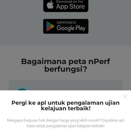
Bagaimana peta nPerf
berfungsi?
Pergi ke apl untuk pengalaman ujian
kelajuan terbaik!
Dari mana asalnya data-data ni?
Mengapa berpuas hati dengan harga yang lebih murah? Dapatkan apl
Data-data dikumpulkan dari ujian yang telah dilakukan
kami untuk pengalaman ujian kelajuan terbaik!
oleh pengguna app kami sendiri. Ujian ini dijalankan