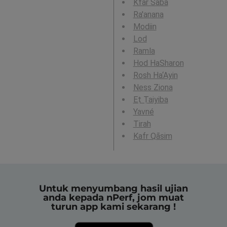
Kfar Saba
Ra'anana
Modiin
Lod
Ramla
Hod HaSharon
Rosh Ha‘Ayin
Ness Ziona
Eṭ Ṭaiyiba
Yavné
Tirah
Kafr Qāsim
Untuk menyumbang hasil ujian
anda kepada nPerf, jom muat
turun app kami sekarang !