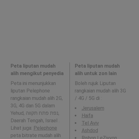
Peta liputan mudah
Peta liputan mudah
alih mengikut penyedia
alih untuk zon lain
Peta ini menunjukkan
Boleh rujuk Liputan
liputan Pelephone
rangkaian mudah alih 3G
rangkaian mudah alih 2G,
/ 4G / 5G di
:
3G, 4G dan 5G dalam
Jerusalem
Yehud, נפת פתח תקווה,
Haifa
Daerah Tengah, Israel .
Tel Aviv
Lihat juga:
Pelephone
Ashdod
peta bitrate mudah alih
Rishon LeẔiyyon