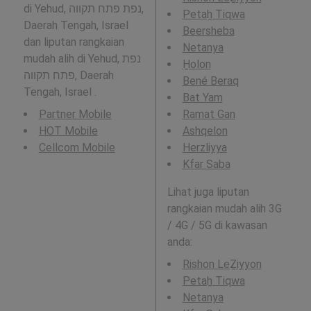
di Yehud, נפת פתח תקווה,
Petaẖ Tiqwa
Daerah Tengah, Israel
Beersheba
dan liputan rangkaian
Netanya
mudah alih di Yehud, נפת
H̱olon
פתח תקווה, Daerah
Bené Beraq
Tengah, Israel .
Bat Yam
Partner Mobile
Ramat Gan
HOT Mobile
Ashqelon
Cellcom Mobile
Herzliyya
Kfar Saba
Lihat juga liputan
rangkaian mudah alih 3G
/ 4G / 5G di kawasan
anda:
Rishon LeẔiyyon
Petaẖ Tiqwa
Netanya