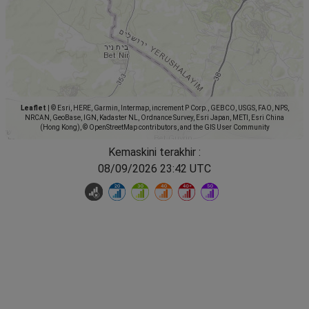
Leaflet
|
© Esri, HERE, Garmin, Intermap, increment P Corp., GEBCO, USGS, FAO, NPS,
NRCAN, GeoBase, IGN, Kadaster NL, Ordnance Survey, Esri Japan, METI, Esri China
(Hong Kong), © OpenStreetMap contributors, and the GIS User Community
Kemaskini terakhir :
08/09/2026 23:42 UTC