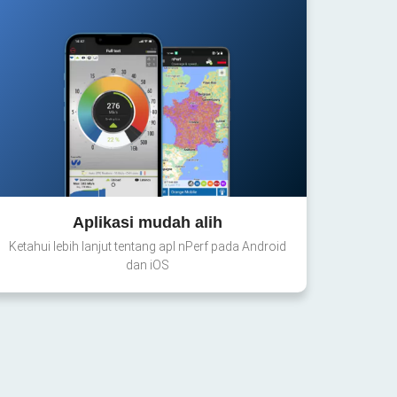
Aplikasi mudah alih
Ketahui lebih lanjut tentang apl nPerf pada Android
dan iOS