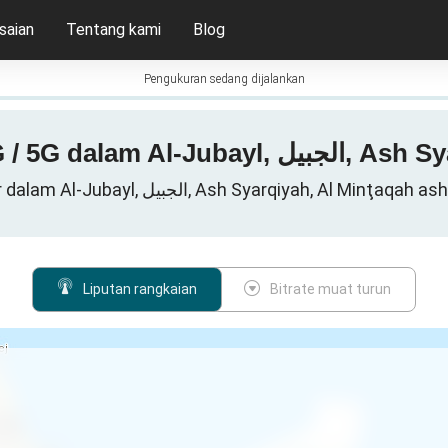
saian
Tentang kami
Blog
Pengukuran sedang dijalankan
Peta liputan 3G / 4G / 
Data rangkaian selular dalam Al-Jubayl, الجبيل, Ash Syarqiy
Liputan rangkaian
Bitrate muat turun