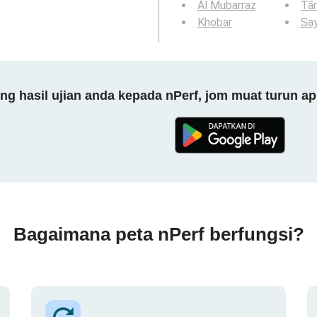
Al Mubarraz
Tār
Khobar
Sa
 hasil ujian anda kepada nPerf, jom muat turun ap
Bagaimana peta nPerf berfungsi?