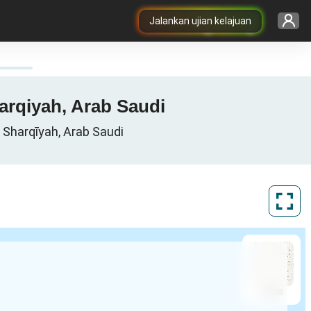
Jalankan ujian kelajuan
5G dalam Al-Jubayl, الجبيل, Ash Syarqiyah, Arab Saudi
ah, Al Minţaqah ash Sharqīyah, Arab Saudi
ArcGIS