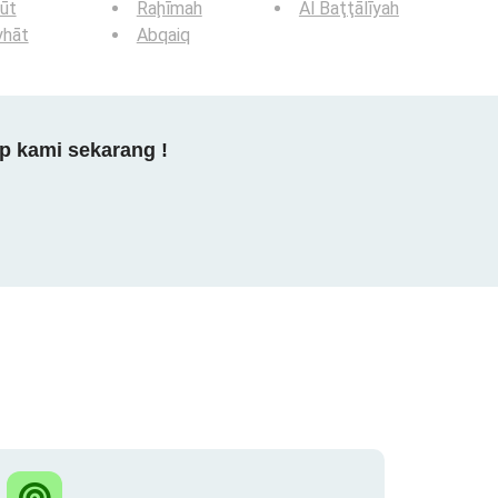
ūt
Raḩīmah
Al Baţţālīyah
yhāt
Abqaiq
p kami sekarang !