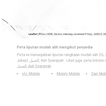
Leaflet
|
© Esri, HERE, Garmin, Intermap, increment P Corp., GEBCO, U
Peta liputan mudah alih mengikut penyedia
Peta ini menunjukkan liputan rangkaian mudah alih 2G,
Jubayl, الجبيل, Ash Syarqiyah . Lihat juga: peta bi
الجبيل, Ash Syarqiyah
.
stc Mobile
Mobily Mobile
Zain Mob