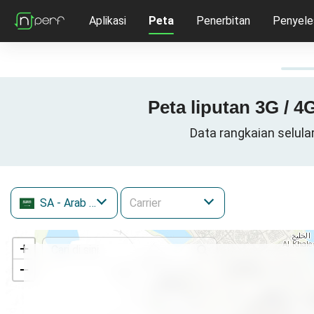
Aplikasi
Peta
Penerbitan
Penyele
SA
- Arab Saudi
+
−