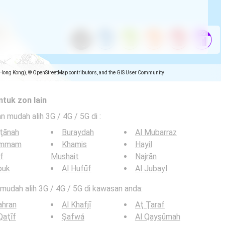
(Hong Kong), © OpenStreetMap contributors, and the GIS User Community
ntuk zon lain
an mudah alih 3G / 4G / 5G di
:
ţānah
Buraydah
Al Mubarraz
mmam
Khamis
Hayil
if
Mushait
Najrān
buk
Al Hufūf
Al Jubayl
n mudah alih 3G / 4G / 5G di kawasan anda:
ahran
Al Khafjī
Aţ Ţaraf
Qaţīf
Şafwá
Al Qayşūmah