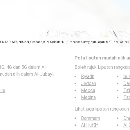
SGS, FAO, NPS, NRCAN, GeoBase, IGN, Kadaster NL, Ordnance Survey, Esri Japan, METI, Esri China 
Peta liputan mudah alih u
 3G, 4G dan 5G dalam Al-
Boleh rujuk Liputan rangkai
trate mudah alih dalam
Al-Jubayl,
Riyadh
Sul
Jeddah
Da
ile
Mecca
Ta’
Medina
Ta
Lihat juga liputan rangkaia
Dammam
Dh
Al Hufūf
Al 