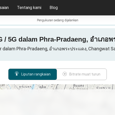
saian
Tentang kami
Blog
Pengukuran sedang dijalankan
4G / 5G dalam Phra-Pradaeng, อำเภอ
lar dalam Phra-Pradaeng, อำเภอพระประแดง, Changwat Sa
Liputan rangkaian
Bitrate muat turun