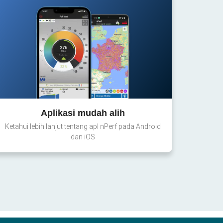
Aplikasi mudah alih
Ketahui lebih lanjut tentang apl nPerf pada Android
dan iOS