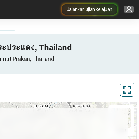
Jalankan ujian kelajuan
พระประแดง, Thailand
mut Prakan, Thailand
ArcGIS