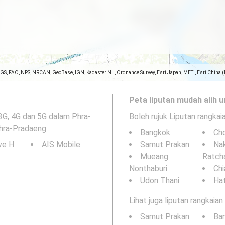
SGS, FAO, NPS, NRCAN, GeoBase, IGN, Kadaster NL, Ordnance Survey, Esri Japan, METI, Esri China 
Peta liputan mudah alih u
 3G, 4G dan 5G dalam Phra-
Boleh rujuk Liputan rangkai
hra-Pradaeng
.
Bangkok
Cho
ve H
AIS Mobile
Samut Prakan
Na
Mueang
Ratch
Nonthaburi
Chi
Udon Thani
Hat
Lihat juga liputan rangkaia
Samut Prakan
Ba