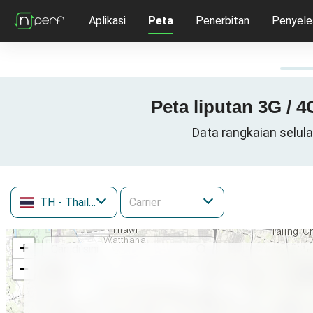
Aplikasi
Peta
Penerbitan
Penyele
Peta liputan 3G / 
Data rangkaian selu
TH
- Thailand
+
−