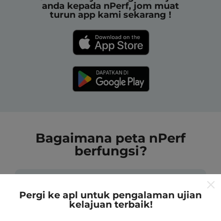
anda kepada nPerf, jom muat
turun app kami sekarang !
Bagaimana peta nPerf
berfungsi?
Pergi ke apl untuk pengalaman ujian
kelajuan terbaik!
Dari mana asalnya data-data ni?