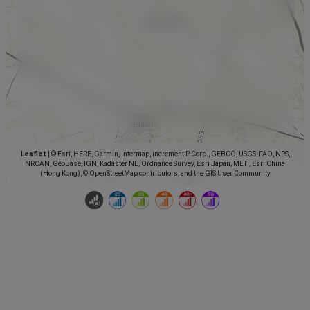
Leaflet
|
© Esri, HERE, Garmin, Intermap, increment P Corp., GEBCO, USGS, FAO, NPS,
NRCAN, GeoBase, IGN, Kadaster NL, Ordnance Survey, Esri Japan, METI, Esri China
(Hong Kong), © OpenStreetMap contributors, and the GIS User Community