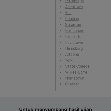
Pittsburgh
Allentown
Erie
Reading
Scranton
Bethlehem
Lancaster
Levittown
Harrisburg
Altoona
York
State College
Wilkes-Barre
Norristown
Chester
Untuk menyumbang hasil ujian