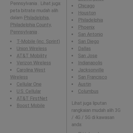
Pennsylvania . Lihat juga:
Chicago
peta bitrate mudah alih
Houston
dalam
Philadelphia,
Philadelphia
Philadelphia County,
Phoenix
Pennsylvania
.
San Antonio
T-Mobile (inc. Sprint)
San Diego
Union Wireless
Dallas
AT&T Mobility
San Jose
Verizon Wireless
Indianapolis
Carolina West
Jacksonville
Wireless
San Francisco
Cellular One
Austin
U.S. Cellular
Columbus
AT&T FirstNet
Lihat juga liputan
Boost Mobile
rangkaian mudah alih 3G
/ 4G / 5G di kawasan
anda: