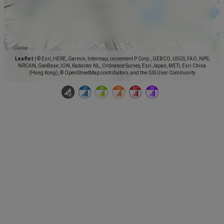
Leaflet
|
© Esri, HERE, Garmin, Intermap, increment P Corp., GEBCO, USGS, FAO, NPS,
NRCAN, GeoBase, IGN, Kadaster NL, Ordnance Survey, Esri Japan, METI, Esri China
(Hong Kong), © OpenStreetMap contributors, and the GIS User Community