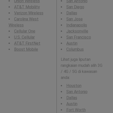
Union Wireless
San Antonio
AT&T Mobility
San Diego
Verizon Wireless
Dallas
Carolina West
San Jose
Wireless
Indianapolis
Cellular One
Jacksonville
U.S. Cellular
San Francisco
AT&T FirstNet
Austin
Boost Mobile
Columbus
Lihat juga liputan
rangkaian mudah alih 3G
/ 4G / 5G di kawasan
anda:
Houston
San Antonio
Dallas
Austin
Fort Worth