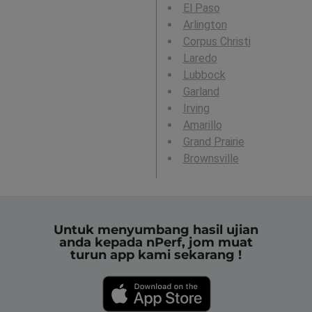
El Paso
Arlington
Corpus Christi
Laredo
Lubbock
Garland
Irving
Amarillo
Grand Prairie
Brownsville
Untuk menyumbang hasil ujian
anda kepada nPerf, jom muat
turun app kami sekarang !