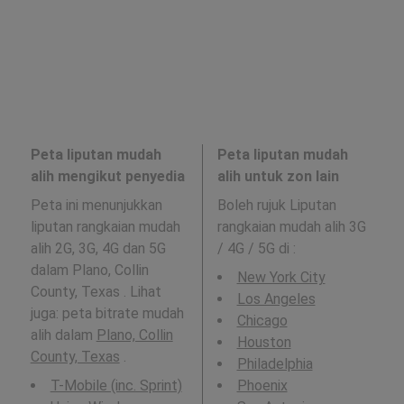
Peta liputan mudah
Peta liputan mudah
alih mengikut penyedia
alih untuk zon lain
Peta ini menunjukkan
Boleh rujuk Liputan
liputan rangkaian mudah
rangkaian mudah alih 3G
alih 2G, 3G, 4G dan 5G
/ 4G / 5G di
:
dalam Plano, Collin
New York City
County, Texas . Lihat
Los Angeles
juga: peta bitrate mudah
Chicago
alih dalam
Plano, Collin
Houston
County, Texas
.
Philadelphia
T-Mobile (inc. Sprint)
Phoenix