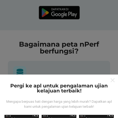
Bagaimana peta nPerf
berfungsi?
Pergi ke apl untuk pengalaman ujian
Dari mana asalnya data-data ni?
kelajuan terbaik!
Data-data dikumpulkan dari ujian yang telah dilakukan
Mengapa berpuas hati dengan harga yang lebih murah? Dapatkan apl
oleh pengguna app kami sendiri. Ujian ini dijalankan
kami untuk pengalaman ujian kelajuan terbaik!
terus dari lokasi mereka! Sekiranya anda berminat,
jom muat turun app nPerf sekarang juga.
Lagi banyak