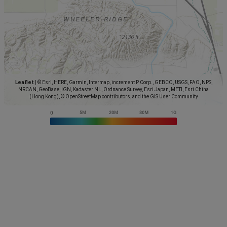
Leaflet
|
© Esri, HERE, Garmin, Intermap, increment P Corp., GEBCO, USGS, FAO, NPS,
NRCAN, GeoBase, IGN, Kadaster NL, Ordnance Survey, Esri Japan, METI, Esri China
(Hong Kong), © OpenStreetMap contributors, and the GIS User Community