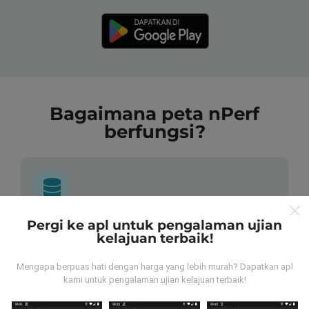
Bagaimana peta nPerf
berfungsi?
Pergi ke apl untuk pengalaman ujian
Dari mana asalnya data-data ni?
kelajuan terbaik!
Data-data dikumpulkan dari ujian yang telah dilakukan
Mengapa berpuas hati dengan harga yang lebih murah? Dapatkan apl
oleh pengguna app kami sendiri. Ujian ini dijalankan
kami untuk pengalaman ujian kelajuan terbaik!
terus dari lokasi mereka! Sekiranya anda berminat,
jom muat turun app nPerf sekarang juga.
Lagi banyak