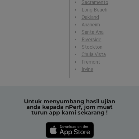
Sacramento
Long Beach
Oakland
Anaheim
Santa Ana
Riverside
Stockton
Chula Vista
Fremont
Irvine
Untuk menyumbang hasil ujian
anda kepada nPerf, jom muat
turun app kami sekarang !