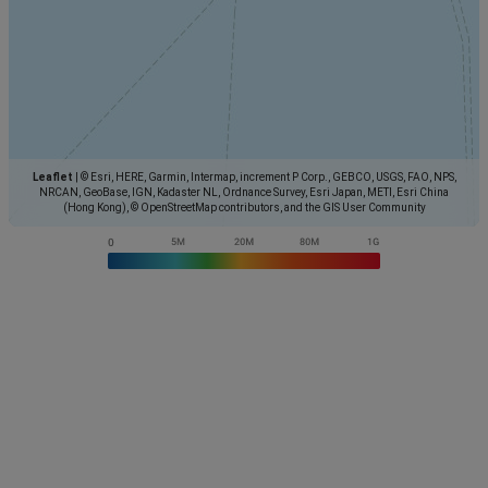
Leaflet
|
© Esri, HERE, Garmin, Intermap, increment P Corp., GEBCO, USGS, FAO, NPS,
NRCAN, GeoBase, IGN, Kadaster NL, Ordnance Survey, Esri Japan, METI, Esri China
(Hong Kong), © OpenStreetMap contributors, and the GIS User Community