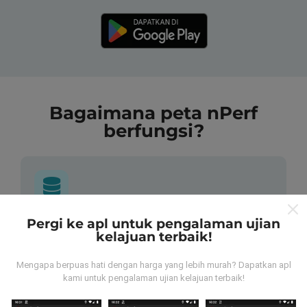
Bagaimana peta nPerf
berfungsi?
Pergi ke apl untuk pengalaman ujian
Dari mana asalnya data-data ni?
kelajuan terbaik!
Data-data dikumpulkan dari ujian yang telah dilakukan
Mengapa berpuas hati dengan harga yang lebih murah? Dapatkan apl
oleh pengguna app kami sendiri. Ujian ini dijalankan
kami untuk pengalaman ujian kelajuan terbaik!
terus dari lokasi mereka! Sekiranya anda berminat,
jom muat turun app nPerf sekarang juga.
Lagi banyak