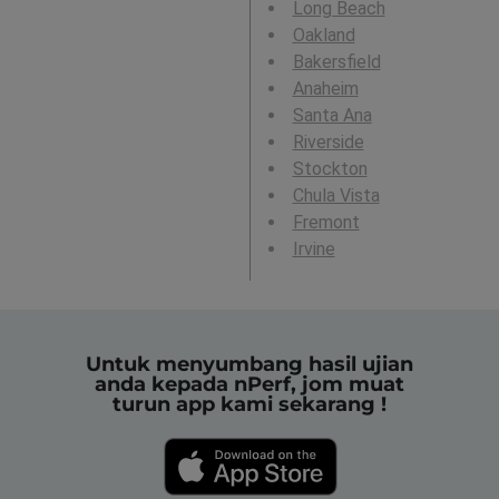
Long Beach
Oakland
Bakersfield
Anaheim
Santa Ana
Riverside
Stockton
Chula Vista
Fremont
Irvine
Untuk menyumbang hasil ujian
anda kepada nPerf, jom muat
turun app kami sekarang !