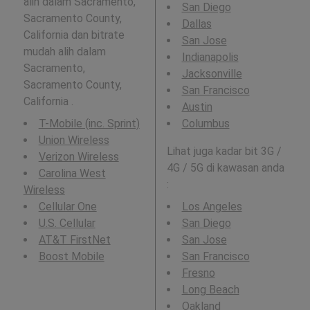
alih dalam Sacramento,
San Diego
Sacramento County,
Dallas
California dan bitrate
San Jose
mudah alih dalam
Indianapolis
Sacramento,
Jacksonville
Sacramento County,
San Francisco
California .
Austin
T-Mobile (inc. Sprint)
Columbus
Union Wireless
Lihat juga kadar bit 3G /
Verizon Wireless
4G / 5G di kawasan anda
Carolina West
:
Wireless
Cellular One
Los Angeles
U.S. Cellular
San Diego
AT&T FirstNet
San Jose
Boost Mobile
San Francisco
Fresno
Long Beach
Oakland