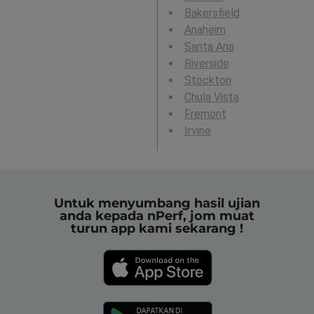
Bakersfield
Anaheim
Santa Ana
Riverside
Stockton
Chula Vista
Fremont
Irvine
Untuk menyumbang hasil ujian
anda kepada nPerf, jom muat
turun app kami sekarang !