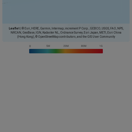
Leaflet
|
© Esri, HERE, Garmin, Intermap, increment P Corp., GEBCO, USGS, FAO, NPS,
NRCAN, GeoBase, IGN, Kadaster NL, Ordnance Survey, Esri Japan, METI, Esri China
(Hong Kong), © OpenStreetMap contributors, and the GIS User Community