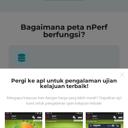
Bagaimana peta nPerf
berfungsi?
Dari mana asalnya data-data ni?
Pergi ke apl untuk pengalaman ujian
kelajuan terbaik!
Data-data dikumpulkan dari ujian yang telah dilakukan
oleh pengguna app kami sendiri. Ujian ini dijalankan
Mengapa berpuas hati dengan harga yang lebih murah? Dapatkan apl
terus dari lokasi mereka! Sekiranya anda berminat,
kami untuk pengalaman ujian kelajuan terbaik!
jom muat turun app nPerf sekarang juga.
Lagi banyak
data yang dapat kami kumpul, lagi mantap peta kami
nanti!