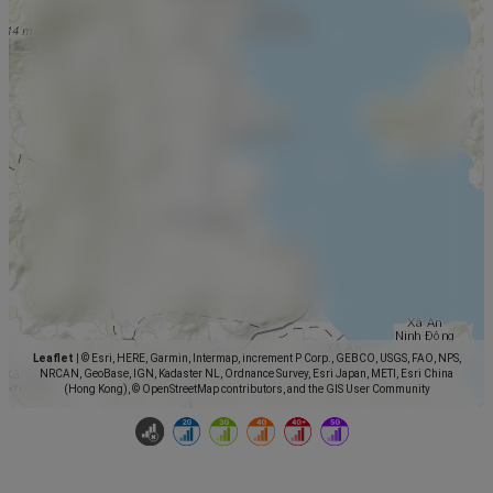
Leaflet
|
© Esri, HERE, Garmin, Intermap, increment P Corp., GEBCO, USGS, FAO, NPS,
NRCAN, GeoBase, IGN, Kadaster NL, Ordnance Survey, Esri Japan, METI, Esri China
(Hong Kong), © OpenStreetMap contributors, and the GIS User Community