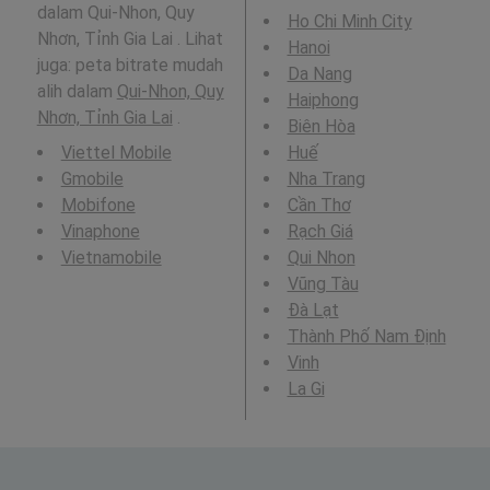
dalam Qui-Nhon, Quy
Ho Chi Minh City
Nhơn, Tỉnh Gia Lai . Lihat
Hanoi
juga: peta bitrate mudah
Da Nang
alih dalam
Qui-Nhon, Quy
Haiphong
Nhơn, Tỉnh Gia Lai
.
Biên Hòa
Viettel Mobile
Huế
Gmobile
Nha Trang
Mobifone
Cần Thơ
Vinaphone
Rạch Giá
Vietnamobile
Qui Nhon
Vũng Tàu
Ðà Lạt
Thành Phố Nam Định
Vinh
La Gi