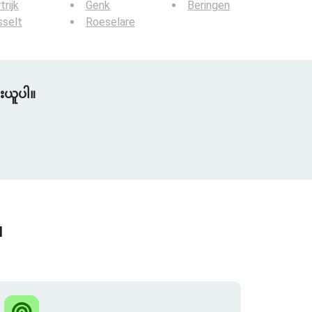
trijk
Genk
Beringen
sselt
Roeselare
ူးယူပါ။
။