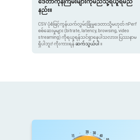
ဒေတာကုန်ကြမ်းများကိုမည်သို့ရယူရမည်
နည်း။
CSV ပုံစံဖြင့်ကွန်ယက်လွှမ်းခြုံမှုဒေတာသို့မဟုတ် nPerf
စစ်ဆေးမှုများ (bitrate, latency, browsing, video
streaming) ကိုရယူရန်သင်ရှာနေပါသလား။ ပြဿနာမ
ရှိပါဘူး! ကိုးကားရန်
ဆက်သွယ်ပါ
။