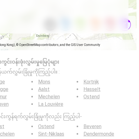
Hong Kong), © OpenStreetMap contributors, and the GIS User Community
င်းဝန်းဖုံးလွှမ်းမှုမြေပုံများ
်ယက်လွှမ်းခြုံမှုကိုကြည့်ပါ။ :
ège
Mons
Kortrijk
ugge
Aalst
Hasselt
mur
Mechelen
Ostend
uven
La Louvière
င်းကွန်ရက်လွှမ်းခြုံမှုကိုလည်း ကြည့်ပါ-
st
Ostend
Beveren
chelen
Sint-Niklaas
Dendermonde