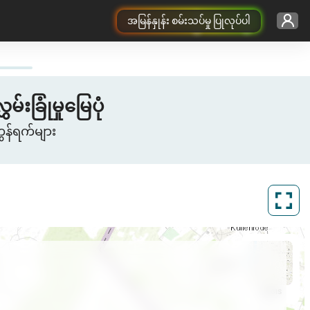
အမြန်နှုန်း စမ်းသပ်မှု ပြုလုပ်ပါ
းခြုံမှုမြေပုံ
ွန်ရက်များ
ArcGIS