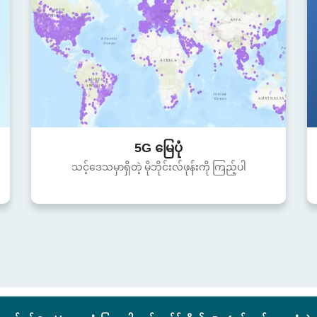
5G မြေပုံ
သင့်ဒေသမှာရှိတဲ့ မိုဘိုင်းလ်ဖုန်းကို ကြည့်ပါ