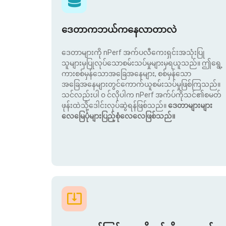
ဒေတာကဘယ်ကနေလာတာလဲ
ဒေတာများကို nPerf အက်ပလီကေးရှင်းအသုံးပြု
သူများမှပြုလုပ်သောစမ်းသပ်မှုများမှရယူသည်။ ဤရွေ့
ကားစစ်မှန်သောအခြေအနေများ, စစ်မှန်သော
အခြေအနေများတွင်ကောက်ယူစမ်းသပ်မှုဖြစ်ကြသည်။
သင်လည်းပါ ၀ င်လိုပါက nPerf အက်ပ်ကိုသင်၏စမတ်
ဖုန်းထဲသို့ဒေါင်းလုပ်ဆွဲရန်ဖြစ်သည်။
ဒေတာများများ
လေမြေပုံများပြည့်စုံလေလေဖြစ်သည်။