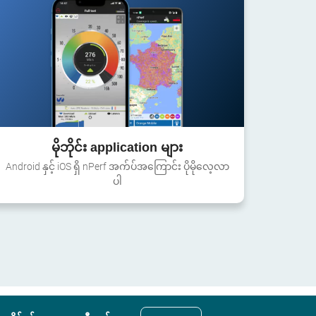
မိုဘိုင်း application များ
Android နှင့် iOS ရှိ nPerf အက်ပ်အကြောင်း ပိုမိုလေ့လာ
ပါ