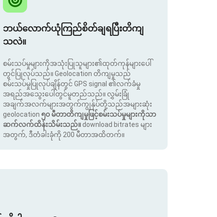
ဘယ်လောက်ယုံကြည်စိတ်ချရပြီးတိကျ
သလဲ။
စမ်းသပ်မှုများကိုအသုံးပြုသူများ၏ထုတ်ကုန်များပေါ်
တွင်ပြုလုပ်သည်။ Geolocation တိကျမှုသည်
စမ်းသပ်မှုပြုလုပ်ချိန်တွင် GPS signal ၏လက်ခံမှု
အရည်အသွေးပေါ်တွင်မူတည်သည်။ လွှမ်းခြုံ
အချက်အလက်များအတွက်ကျွန်ုပ်တို့သည်အများဆုံး
geolocation
၅၀ မီတာတိကျမှုဖြင့်စမ်းသပ်မှုများကိုသာ
ဆက်လက်ထိန်းသိမ်းသည်။
download bitrates များ
အတွက်, ဒီတံခါးခုံကို 200 မီတာအထိတက်။