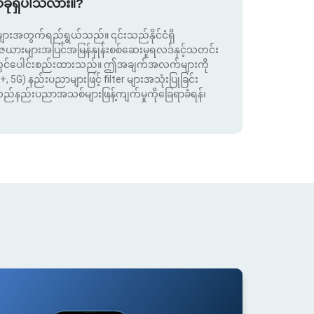
စ်ခုရှိပါသလား။?
းအတွက်ရည်ရွယ်သည်။ ၎င်းသည်နိုင်ငံရှိ
းများအပြင်အမြန်နှုန်းစစ်ဆေးမှုရလဒ်နှင့်သတင်း
ုတွင်ပေါင်းစည်းထားသည်။ ဤအချက်အလက်များကို
+, 5G) နည်းပညာများဖြင့် filter များအသုံးပြုခြင်း
းသည်နည်းပညာအသစ်များဖြန့်ကျက်မှုကိုခြေရာခံရန်၊