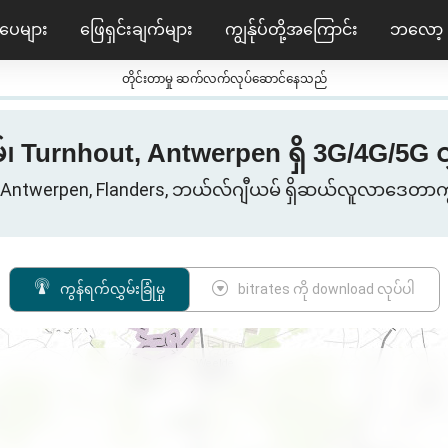
ပေများ
ဖြေရှင်းချက်များ
ကျွန်ုပ်တို့အကြောင်း
ဘလော့
တိုင်းတာမှု ဆက်လက်လုပ်ဆောင်နေသည်
Turnhout, Antwerpen ရှိ 3G/4G/5G လွှမ်
 Antwerpen, Flanders, ဘယ်လ်ဂျီယမ် ရှိဆယ်လူလာဒေတာက
ကွန်ရက်လွှမ်းခြုံမှု
bitrates ကို download လုပ်ပါ