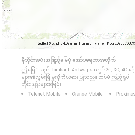
Leaflet
|
© Esri, HERE, Garmin, Intermap, increment P Corp., GEBCO, US
မိုဘိုင်းအဖုံးအဖြည့်မြေပုံ အော်ပရေတာအလိုက်
ဤမြေပုံသည် Turnhout, Antwerpen တွင် 2G, 3G, 4G နှင့် 
များ၏လွှမ်းခြုံမှုကိုကိုယ်စားပြုသည်။ ထပ်မံကြည့်ရှုပါ -
ဘိုင်းနှုန်းများမြေပုံ။
Telenet Mobile
Orange Mobile
Proximu