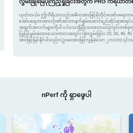
လွှမ်းခြုံမြေပုံကြည့်ရှုခြင်းအတွက် PRO ကိရိယာတ
ဟုတ်တယ်။ ဤကိရိယာသည်အဓိကအားဖြင့်မိုဘိုင်းအော်ပရေတာမျာ
အော်ပရေတာအားလုံး၏အင်တာနက်စွမ်းဆောင်ရည်ဆိုင်ရာစာရင်းဇယာ
အချက်အလက်များကိုပါ ၀ င်သောရှိပြီးသားလေယာဉ်ကွင်းတစ်ခ
ပြုပြင်မွမ်းမံထားသောကာလအတွင်း (ဖုံးလွှမ်းခြင်း၊ 2G, 3G, 4G, 4G 
အားဖြင့်မြင်နိုင်ပါသည်။ (ဥပမာအားဖြင့်လွန်ခဲ့သော ၂ လသာ) ၎င်
nPerf ကို ရှာဖွေပါ