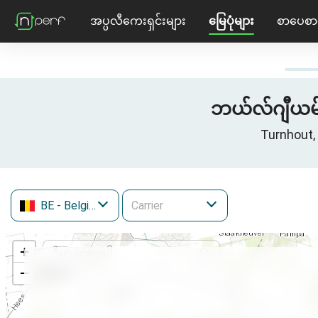
အပ္ပလီကေးရှင်းများ
မြေပုံများ
စာပေစာ
ဘယ်လ်ဂျီယမ်၊ 
Turnhout,
BE
- Belgium
+
−