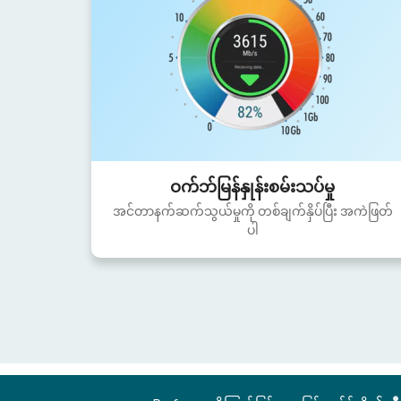
ဝက်ဘ်မြန်နှုန်းစမ်းသပ်မှု
အင်တာနက်ဆက်သွယ်မှုကို တစ်ချက်နှိပ်ပြီး အကဲဖြတ်
ပါ