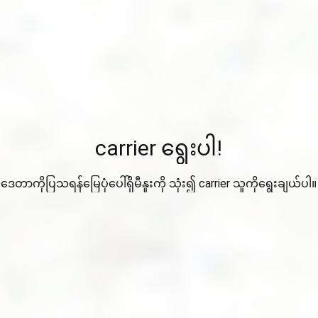
carrier ရွေးပါ!
ဒေတာကိုပြသရန်မြေပုံပေါ်ရှိမီနူးကို သုံး၍ carrier သူကိုရွေးချယ်ပါ။