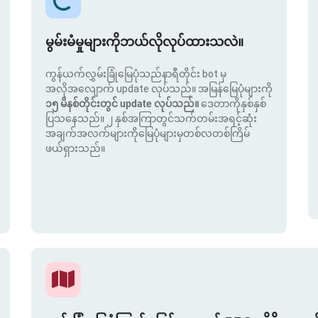
မွမ်းမံမှုများကိုဘယ်လိုလုပ်ထားသလဲ။
ကွန်ယက်လွှမ်းခြုံမြေပုံသည်နာရီတိုင်း bot မှ
အလိုအလျောက် update လုပ်သည်။ အမြန်မြေပုံများကို
၁၅ မိနစ်တိုင်းတွင် update လုပ်သည်။
ဒေတာကိုနှစ်နှစ်
ပြသနေသည်။ ၂ နှစ်အကြာတွင်သက်တမ်းအရင့်ဆုံး
အချက်အလက်များကိုမြေပုံများမှတစ်လတစ်ကြိမ်
ဖယ်ရှားသည်။