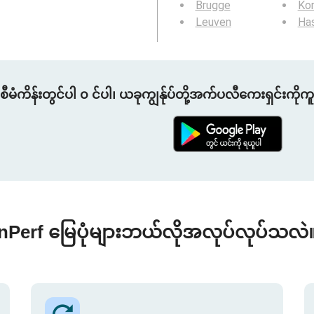
Brugge
Kor
Leuven
Ha
စီမံကိန်းတွင်ပါ ၀ င်ပါ၊ ယခုကျွန်ုပ်တို့အက်ပလီကေးရှင်းကိုက
nPerf မြေပုံများဘယ်လိုအလုပ်လုပ်သလဲ