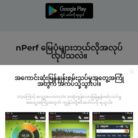
nPerf မြေပုံများဘယ်လိုအလုပ်
လုပ်သလဲ။
အကောင်းဆုံးမြန်နှုန်းစမ်းသပ်မှုအတွေ့အကြုံ
အတွက် အက်ပ်သို့သွားပါ။
ဘာ့ကြောင့် လျှော့ပေးတာလဲ။ အဆုံးစွန်သောမြန်နှုန်းစမ်းသပ်မှု
ဒေတာကဘယ်ကနေလာတာလဲ
အတွေ့အကြုံအတွက် ကျွန်ုပ်တို့၏အက်ပ်ကို ရယူပါ။
ဒေတာများကို nPerf အက်ပလီကေးရှင်းအသုံးပြုသူများမှ
ပြုလုပ်သောစမ်းသပ်မှုများမှရယူသည်။ ဤရွေ့ကားစစ်
မှန်သောအခြေအနေများ, စစ်မှန်သောအခြေအနေများတွင်
ကောက်ယူစမ်းသပ်မှုဖြစ်ကြသည်။ သင်လည်းပါ ၀ င်လိုပါက