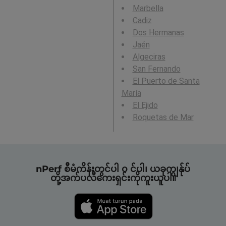
Marbella
Cadiz
Dos Hermanas
Jaén
Algeciras
San Fernando
El Puerto de Santa
María
El Ejido
Roquetas de Mar
nPerf စီမံကိန်းတွင်ပါ ၀ င်ပါ၊ ယခုကျွန်ုပ်
တို့အက်ပလီကေးရှင်းကိုကူးယူပါ။