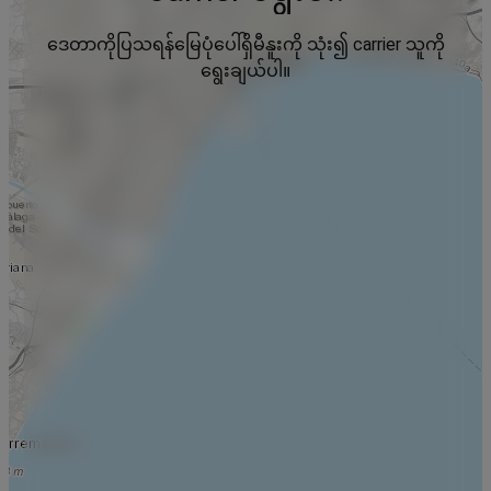
ဒေတာကိုပြသရန်မြေပုံပေါ်ရှိမီနူးကို သုံး၍ carrier သူကို
ရွေးချယ်ပါ။