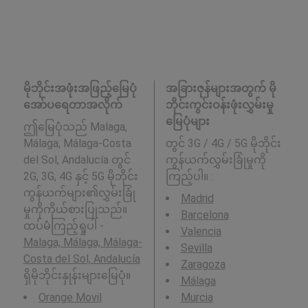
မိုဘိုင်းအဖုံးအဖြည့်မြေပုံ
အခြားဇုန်များအတွက် မို
အော်ပရေတာအလိုက်
ဘိုင်းကွင်းဝန်းဖုံးလွှမ်းမှု
မြေပုံများ
ဤမြေပုံသည် Malaga,
Málaga, Málaga-Costa
တွင် 3G / 4G / 5G မိုဘိုင်း
del Sol, Andalucía တွင်
ကွန်ယက်လွှမ်းခြုံမှုကို
2G, 3G, 4G နှင့် 5G မိုဘိုင်း
ကြည့်ပါ။ :
ကွန်ယက်များ၏လွှမ်းခြုံ
Madrid
မှုကိုကိုယ်စားပြုသည်။
Barcelona
ထပ်မံကြည့်ရှုပါ -
Valencia
Malaga, Málaga, Málaga-
Sevilla
Costa del Sol, Andalucía
Zaragoza
ရှိမိုဘိုင်းနှုန်းများမြေပုံ။
Málaga
Orange Movil
Murcia