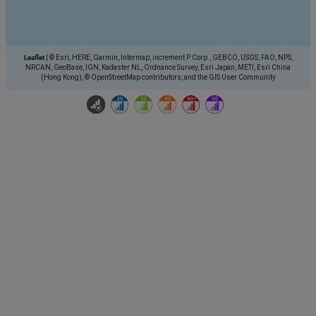
Leaflet
|
© Esri, HERE, Garmin, Intermap, increment P Corp., GEBCO, USGS, FAO, NPS,
NRCAN, GeoBase, IGN, Kadaster NL, Ordnance Survey, Esri Japan, METI, Esri China
(Hong Kong), © OpenStreetMap contributors, and the GIS User Community