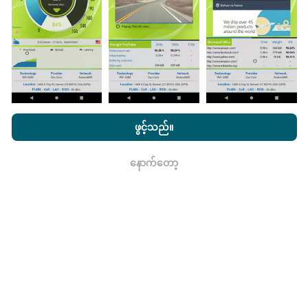
nPerf အက်ပ်ကိုသင်၏စမတ်ဖုန်းထဲသို့ဒေါင်းလုပ်ဆွဲရန်ဖြစ်
သည်။
ဒေတာများများလေမြေပုံများပြည့်စုံလေလေ
ဖြစ်သည်။
nPerf.com ကိုကြည့်ခြင်းအားဖြင့်ကျွန်ုပ်တို့၏
သီးသန့် နှင့် Cookies
အသုံးပြုမှုမူဝါဒ နှင့်ကျွန်ုပ်တို့၏ nPerf စမ်းသပ်မှု
us
သုံးစွဲသူလိုင်စင်
ဖွင့်သည်။
မွမ်းမံမှုများကိုဘယ်လိုလုပ်ထားသလဲ။
သဘောတူညီချက်
။
နောက်တော့
ကွန်ယက်လွှမ်းခြုံမြေပုံသည်နာရီတိုင်း bot မှ
ရလား
အလိုအလျောက် update လုပ်သည်။ အမြန်မြေပုံများကို
၁၅
မိနစ်တိုင်းတွင် update လုပ်သည်။
ဒေတာကိုနှစ်နှစ်ပြသ
နေသည်။ ၂ နှစ်အကြာတွင်သက်တမ်းအရင့်ဆုံး
အချက်အလက်များကိုမြေပုံများမှတစ်လတစ်ကြိမ်
ဖယ်ရှားသည်။