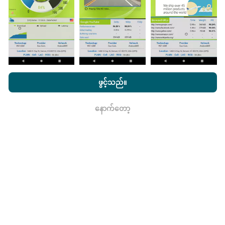
nPerf.com ကိုကြည့်ခြင်းအားဖြင့်ကျွန်ုပ်တို့၏
သီးသန့် နှင့် Cookies
ဘယ်လောက်ယုံကြည်စိတ်ချရပြီးတိကျသလဲ။
အသုံးပြုမှုမူဝါဒ နှင့်ကျွန်ုပ်တို့၏ nPerf စမ်းသပ်မှု
us
သုံးစွဲသူလိုင်စင်
ဖွင့်သည်။
သဘောတူညီချက်
။
စမ်းသပ်မှုများကိုအသုံးပြုသူများ၏ထုတ်ကုန်များပေါ်တွင်
ပြုလုပ်သည်။ Geolocation တိကျမှုသည်စမ်းသပ်မှုပြုလုပ်
နောက်တော့
ရလား
ချိန်တွင် GPS signal ၏လက်ခံမှုအရည်အသွေးပေါ်တွင်
မူတည်သည်။ လွှမ်းခြုံအချက်အလက်များအတွက်ကျွန်ုပ်
တို့သည်အများဆုံး geolocation
၅၀ မီတာတိကျမှုဖြင့်
စမ်းသပ်မှုများကိုသာဆက်လက်ထိန်းသိမ်းသည်။
download
bitrates များအတွက်, ဒီတံခါးခုံကို 200 မီတာအထိတက်။