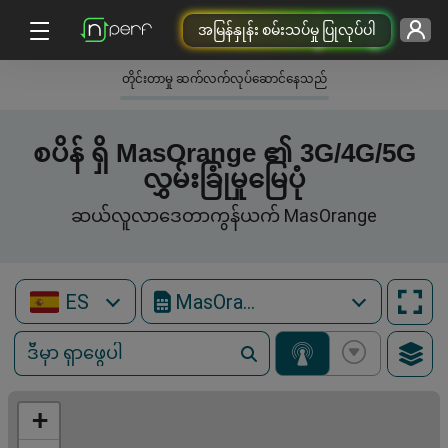
အမြန်နှုန်း စမ်းသပ်မှု ပြုလုပ်ပါ
တိုင်းတာမှု ဆက်လက်လုပ်ဆောင်နေသည်
စပိန် ရှိ MasOrange ၏ 3G/4G/5G
လွှမ်းခြုံမှုမြေပုံ
ဆယ်လူလာဒေတာကွန်ယက် MasOrange
ES
MasOrange
+