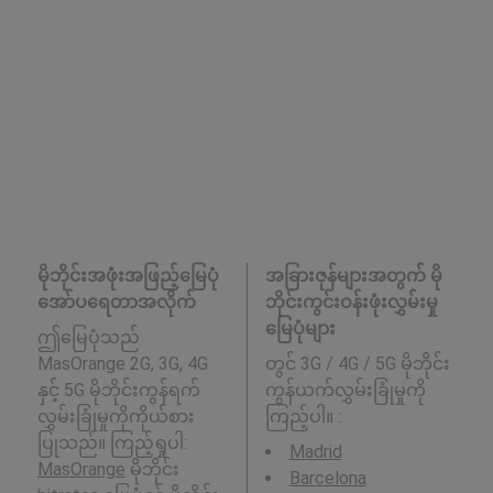
မိုဘိုင်းအဖုံးအဖြည့်မြေပုံ
အခြားဇုန်များအတွက် မို
အော်ပရေတာအလိုက်
ဘိုင်းကွင်းဝန်းဖုံးလွှမ်းမှု
မြေပုံများ
ဤမြေပုံသည်
MasOrange 2G, 3G, 4G
တွင် 3G / 4G / 5G မိုဘိုင်း
နှင့် 5G မိုဘိုင်းကွန်ရက်
ကွန်ယက်လွှမ်းခြုံမှုကို
လွှမ်းခြုံမှုကိုကိုယ်စား
ကြည့်ပါ။ :
ပြုသည်။ ကြည့်ရှုပါ:
Madrid
MasOrange
မိုဘိုင်း
Barcelona