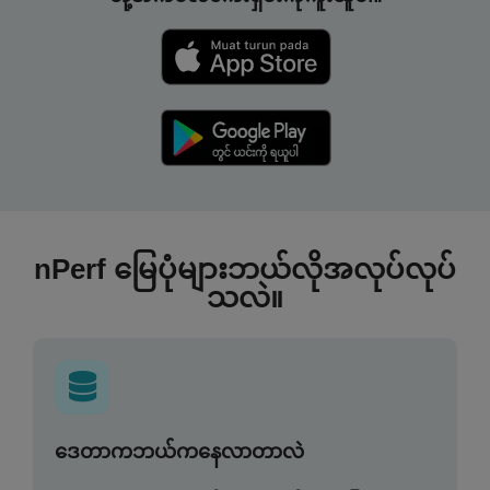
nPerf မြေပုံများဘယ်လိုအလုပ်လုပ်
သလဲ။
ဒေတာကဘယ်ကနေလာတာလဲ