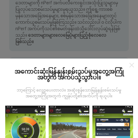
ဒေတာများကို nPerf အက်ပလီကေးရှင်းအသုံးပြုသူများမှ
ပြုလုပ်သောစမ်းသပ်မှုများမှရယူသည်။ ဤရွေ့ကားစစ်
မှန်သောအခြေအနေများ, စစ်မှန်သောအခြေအနေများတွင်
ကောက်ယူစမ်းသပ်မှုဖြစ်ကြသည်။ သင်လည်းပါ ၀ င်လိုပါက
nPerf အက်ပ်ကိုသင်၏စမတ်ဖုန်းထဲသို့ဒေါင်းလုပ်ဆွဲရန်ဖြစ်
သည်။
ဒေတာများများလေမြေပုံများပြည့်စုံလေလေ
ဖြစ်သည်။
အကောင်းဆုံးမြန်နှုန်းစမ်းသပ်မှုအတွေ့အကြုံ
အတွက် အက်ပ်သို့သွားပါ။
မွမ်းမံမှုများကိုဘယ်လိုလုပ်ထားသလဲ။
ဘာ့ကြောင့် လျှော့ပေးတာလဲ။ အဆုံးစွန်သောမြန်နှုန်းစမ်းသပ်မှု
အတွေ့အကြုံအတွက် ကျွန်ုပ်တို့၏အက်ပ်ကို ရယူပါ။
ကွန်ယက်လွှမ်းခြုံမြေပုံသည်နာရီတိုင်း bot မှ
အလိုအလျောက် update လုပ်သည်။ အမြန်မြေပုံများကို
၁၅
မိနစ်တိုင်းတွင် update လုပ်သည်။
ဒေတာကိုနှစ်နှစ်ပြသ
နေသည်။ ၂ နှစ်အကြာတွင်သက်တမ်းအရင့်ဆုံး
အချက်အလက်များကိုမြေပုံများမှတစ်လတစ်ကြိမ်
ဖယ်ရှားသည်။