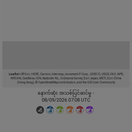
Leaflet
|
© Esri, HERE, Garmin, Intermap, increment P Corp., GEBCO, USGS, FAO, NPS,
NRCAN, GeoBase, IGN, Kadaster NL, Ordnance Survey, Esri Japan, METI, Esri China
(Hong Kong), © OpenStreetMap contributors, and the GIS User Community
နောက်ဆုံး အသစ်ပြင်ဆင်မှု -
08/09/2026 07:08 UTC