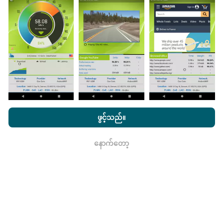
ကောက်ယူစမ်းသပ်မှုဖြစ်ကြသည်။ သင်လည်းပါ ၀ င်လိုပါက
nPerf အက်ပ်ကိုသင်၏စမတ်ဖုန်းထဲသို့ဒေါင်းလုပ်ဆွဲရန်ဖြစ်
သည်။
ဒေတာများများလေမြေပုံများပြည့်စုံလေလေ
ဖြစ်သည်။
nPerf.com ကိုကြည့်ခြင်းအားဖြင့်ကျွန်ုပ်တို့၏
သီးသန့် နှင့် Cookies
မွမ်းမံမှုများကိုဘယ်လိုလုပ်ထားသလဲ။
အသုံးပြုမှုမူဝါဒ နှင့်ကျွန်ုပ်တို့၏ nPerf စမ်းသပ်မှု
us
သုံးစွဲသူလိုင်စင်
ဖွင့်သည်။
သဘောတူညီချက်
။
ကွန်ယက်လွှမ်းခြုံမြေပုံသည်နာရီတိုင်း bot မှ
နောက်တော့
အလိုအလျောက် update လုပ်သည်။ အမြန်မြေပုံများကို
၁၅
ရလား
မိနစ်တိုင်းတွင် update လုပ်သည်။
ဒေတာကိုနှစ်နှစ်ပြသ
နေသည်။ ၂ နှစ်အကြာတွင်သက်တမ်းအရင့်ဆုံး
အချက်အလက်များကိုမြေပုံများမှတစ်လတစ်ကြိမ်
ဖယ်ရှားသည်။