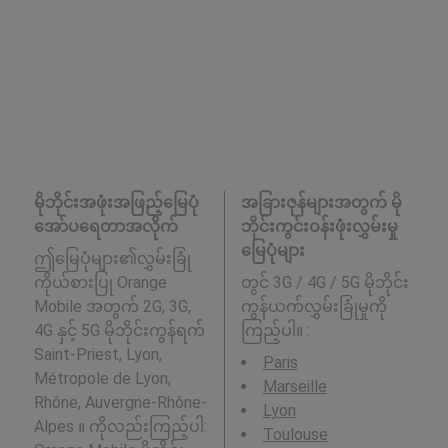
မိုဘိုင်းအဖုံးအဖြည့်မြေပုံ
အခြားဇုန်များအတွက် မို
အော်ပရေတာအလိုက်
ဘိုင်းကွင်းဝန်းဖုံးလွှမ်းမှု
မြေပုံများ
ဤမြေပုံများ၏လွှမ်းခြုံ
ကိုယ်စားပြု Orange
တွင် 3G / 4G / 5G မိုဘိုင်း
Mobile အတွက် 2G, 3G,
ကွန်ယက်လွှမ်းခြုံမှုကို
4G နှင့် 5G မိုဘိုင်းကွန်ရက်
ကြည့်ပါ။ :
Saint-Priest, Lyon,
Paris
Métropole de Lyon,
Marseille
Rhône, Auvergne-Rhône-
Lyon
Alpes ။ ကိုလည်းကြည့်ပါ:
Toulouse