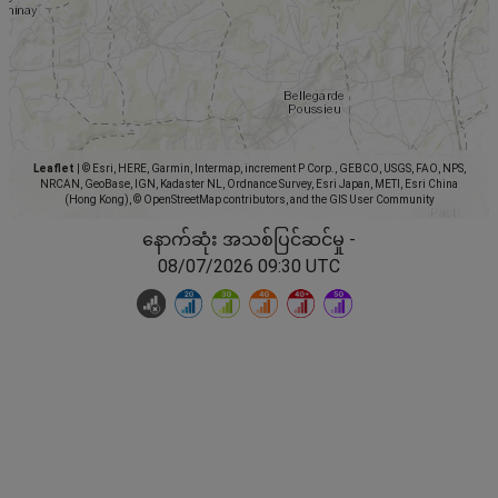
Leaflet
|
© Esri, HERE, Garmin, Intermap, increment P Corp., GEBCO, USGS, FAO, NPS,
NRCAN, GeoBase, IGN, Kadaster NL, Ordnance Survey, Esri Japan, METI, Esri China
(Hong Kong), © OpenStreetMap contributors, and the GIS User Community
နောက်ဆုံး အသစ်ပြင်ဆင်မှု -
08/07/2026 09:30 UTC