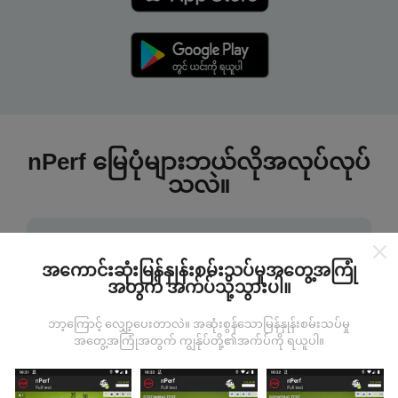
nPerf မြေပုံများဘယ်လိုအလုပ်လုပ်
သလဲ။
အကောင်းဆုံးမြန်နှုန်းစမ်းသပ်မှုအတွေ့အကြုံ
အတွက် အက်ပ်သို့သွားပါ။
ဒေတာကဘယ်ကနေလာတာလဲ
ဘာ့ကြောင့် လျှော့ပေးတာလဲ။ အဆုံးစွန်သောမြန်နှုန်းစမ်းသပ်မှု
အတွေ့အကြုံအတွက် ကျွန်ုပ်တို့၏အက်ပ်ကို ရယူပါ။
ဒေတာများကို nPerf အက်ပလီကေးရှင်းအသုံးပြုသူများမှ
ပြုလုပ်သောစမ်းသပ်မှုများမှရယူသည်။ ဤရွေ့ကားစစ်
မှန်သောအခြေအနေများ, စစ်မှန်သောအခြေအနေများတွင်