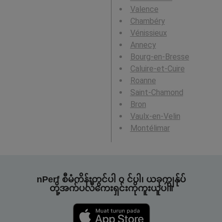
Valence
Chambéry
Vénissieux
Annecy
Bourg-en-Bresse
Caluire-et-Cuire
Roanne
Saint-Chamond
Bron
Vaulx-en-Velin
Montélimar
nPerf စီမံကိန်းတွင်ပါ ၀ င်ပါ၊ ယခုကျွန်ုပ်
တို့အက်ပလီကေးရှင်းကိုကူးယူပါ။