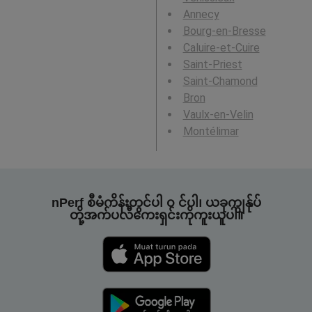
Annecy
Bourg-en-Bresse
Caluire-et-Cuire
Saint-Priest
Saint-Chamond
Bron
Vaulx-en-Velin
Montélimar
nPerf စီမံကိန်းတွင်ပါ ၀ င်ပါ၊ ယခုကျွန်ုပ်
တို့အက်ပလီကေးရှင်းကိုကူးယူပါ။