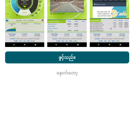
ဖြစ်သည်။
မွမ်းမံမှုများကိုဘယ်လိုလုပ်ထားသလဲ။
nPerf.com ကိုကြည့်ခြင်းအားဖြင့်ကျွန်ုပ်တို့၏
သီးသန့် နှင့် Cookies
အသုံးပြုမှုမူဝါဒ နှင့်ကျွန်ုပ်တို့၏ nPerf စမ်းသပ်မှု
us
သုံးစွဲသူလိုင်စင်
ဖွင့်သည်။
ကွန်ယက်လွှမ်းခြုံမြေပုံသည်နာရီတိုင်း bot မှ
သဘောတူညီချက်
။
အလိုအလျောက် update လုပ်သည်။ အမြန်မြေပုံများကို
၁၅
မိနစ်တိုင်းတွင် update လုပ်သည်။
ဒေတာကိုနှစ်နှစ်ပြသ
နောက်တော့
ရလား
နေသည်။ ၂ နှစ်အကြာတွင်သက်တမ်းအရင့်ဆုံး
အချက်အလက်များကိုမြေပုံများမှတစ်လတစ်ကြိမ်
ဖယ်ရှားသည်။