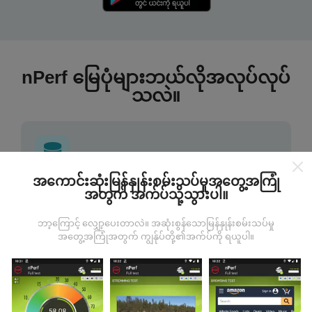
nPerf မြေပုံများဘယ်လိုအလုပ်လုပ်
သလဲ။
အကောင်းဆုံးမြန်နှုန်းစမ်းသပ်မှုအတွေ့အကြုံ
ဒေတာကဘယ်ကနေလာတာလဲ
အတွက် အက်ပ်သို့သွားပါ။
ဘာ့ကြောင့် လျှော့ပေးတာလဲ။ အဆုံးစွန်သောမြန်နှုန်းစမ်းသပ်မှု
ဒေတာများကို nPerf အက်ပလီကေးရှင်းအသုံးပြုသူများမှ
အတွေ့အကြုံအတွက် ကျွန်ုပ်တို့၏အက်ပ်ကို ရယူပါ။
ပြုလုပ်သောစမ်းသပ်မှုများမှရယူသည်။ ဤရွေ့ကားစစ်
မှန်သောအခြေအနေများ, စစ်မှန်သောအခြေအနေများတွင်
ကောက်ယူစမ်းသပ်မှုဖြစ်ကြသည်။ သင်လည်းပါ ၀ င်လိုပါက
nPerf အက်ပ်ကိုသင်၏စမတ်ဖုန်းထဲသို့ဒေါင်းလုပ်ဆွဲရန်ဖြစ်
သည်။
ဒေတာများများလေမြေပုံများပြည့်စုံလေလေ