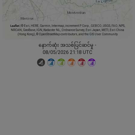
Leaflet
|
© Esri, HERE, Garmin, Intermap, increment P Corp., GEBCO, USGS, FAO, NPS,
NRCAN, GeoBase, IGN, Kadaster NL, Ordnance Survey, Esri Japan, METI, Esri China
(Hong Kong), © OpenStreetMap contributors, and the GIS User Community
နောက်ဆုံး အသစ်ပြင်ဆင်မှု -
08/05/2026 21:18 UTC