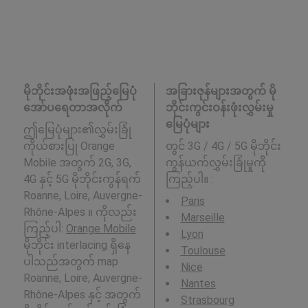
မိုဘိုင်းအဖုံးအဖြည့်မြေပုံ
အခြားဇုန်များအတွက် မို
အော်ပရေတာအလိုက်
ဘိုင်းကွင်းဝန်းဖုံးလွှမ်းမှု
မြေပုံများ
ဤမြေပုံများ၏လွှမ်းခြုံ
ကိုယ်စားပြု Orange
တွင် 3G / 4G / 5G မိုဘိုင်း
Mobile အတွက် 2G, 3G,
ကွန်ယက်လွှမ်းခြုံမှုကို
4G နှင့် 5G မိုဘိုင်းကွန်ရက်
ကြည့်ပါ။ :
Roanne, Loire, Auvergne-
Paris
Rhône-Alpes ။ ကိုလည်း
Marseille
ကြည့်ပါ:
Orange Mobile
Lyon
မိုဘိုင်း interlacing ရှိနေ
Toulouse
ပါသည်အတွက် map
Nice
Roanne, Loire, Auvergne-
Nantes
Rhône-Alpes နှင့် အတွက်
Strasbourg