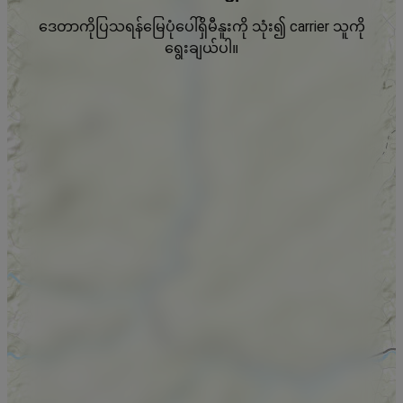
ဒေတာကိုပြသရန်မြေပုံပေါ်ရှိမီနူးကို သုံး၍ carrier သူကို
ရွေးချယ်ပါ။