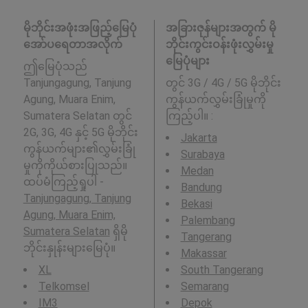
မိုဘိုင်းအဖုံးအဖြည့်မြေပုံ
အခြားဇုန်များအတွက် မို
အော်ပရေတာအလိုက်
ဘိုင်းကွင်းဝန်းဖုံးလွှမ်းမှု
မြေပုံများ
ဤမြေပုံသည်
Tanjungagung, Tanjung
တွင် 3G / 4G / 5G မိုဘိုင်း
Agung, Muara Enim,
ကွန်ယက်လွှမ်းခြုံမှုကို
Sumatera Selatan တွင်
ကြည့်ပါ။ :
2G, 3G, 4G နှင့် 5G မိုဘိုင်း
Jakarta
ကွန်ယက်များ၏လွှမ်းခြုံ
Surabaya
မှုကိုကိုယ်စားပြုသည်။
Medan
ထပ်မံကြည့်ရှုပါ -
Bandung
Tanjungagung, Tanjung
Bekasi
Agung, Muara Enim,
Palembang
Sumatera Selatan
ရှိမို
Tangerang
ဘိုင်းနှုန်းများမြေပုံ။
Makassar
XL
South Tangerang
Telkomsel
Semarang
IM3
Depok