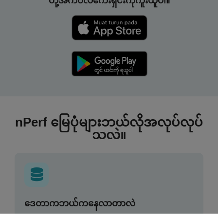
တို့အက်ပလီကေးရှင်းကိုကူးယူပါ။
nPerf မြေပုံများဘယ်လိုအလုပ်လုပ်
သလဲ။
ဒေတာကဘယ်ကနေလာတာလဲ