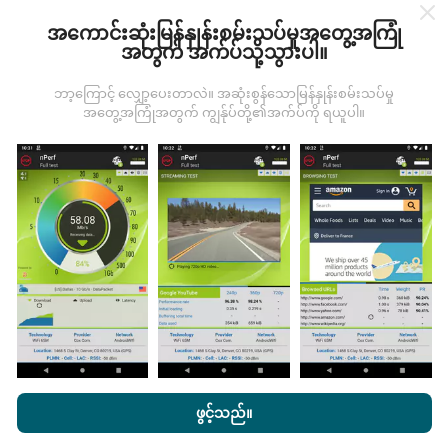
ဒေတာများကို nPerf အက်ပလီကေးရှင်းအသုံးပြုသူများမှ
အကောင်းဆုံးမြန်နှုန်းစမ်းသပ်မှုအတွေ့အကြုံ
ပြုလုပ်သောစမ်းသပ်မှုများမှရယူသည်။ ဤရွေ့ကားစစ်
အတွက် အက်ပ်သို့သွားပါ။
မှန်သောအခြေအနေများ, စစ်မှန်သောအခြေအနေများတွင်
ကောက်ယူစမ်းသပ်မှုဖြစ်ကြသည်။ သင်လည်းပါ ၀ င်လိုပါက
ဘာ့ကြောင့် လျှော့ပေးတာလဲ။ အဆုံးစွန်သောမြန်နှုန်းစမ်းသပ်မှု
nPerf အက်ပ်ကိုသင်၏စမတ်ဖုန်းထဲသို့ဒေါင်းလုပ်ဆွဲရန်ဖြစ်
အတွေ့အကြုံအတွက် ကျွန်ုပ်တို့၏အက်ပ်ကို ရယူပါ။
သည်။
ဒေတာများများလေမြေပုံများပြည့်စုံလေလေ
ဖြစ်သည်။
မွမ်းမံမှုများကိုဘယ်လိုလုပ်ထားသလဲ။
ကွန်ယက်လွှမ်းခြုံမြေပုံသည်နာရီတိုင်း bot မှ
အလိုအလျောက် update လုပ်သည်။ အမြန်မြေပုံများကို
၁၅
မိနစ်တိုင်းတွင် update လုပ်သည်။
ဒေတာကိုနှစ်နှစ်ပြသ
nPerf.com ကိုကြည့်ခြင်းအားဖြင့်ကျွန်ုပ်တို့၏
သီးသန့် နှင့် Cookies
နေသည်။ ၂ နှစ်အကြာတွင်သက်တမ်းအရင့်ဆုံး
အသုံးပြုမှုမူဝါဒ နှင့်ကျွန်ုပ်တို့၏ nPerf စမ်းသပ်မှု
us
သုံးစွဲသူလိုင်စင်
ဖွင့်သည်။
အချက်အလက်များကိုမြေပုံများမှတစ်လတစ်ကြိမ်
သဘောတူညီချက်
။
ဖယ်ရှားသည်။