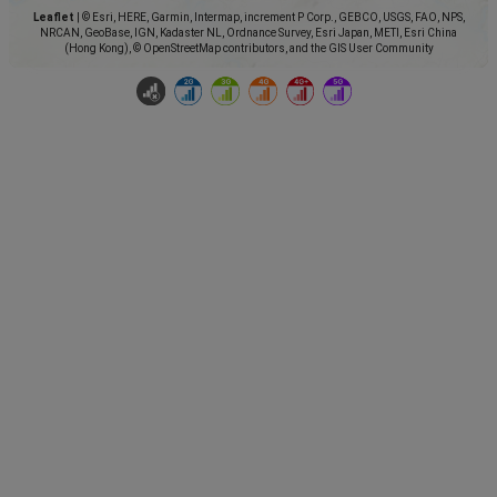
Leaflet
|
© Esri, HERE, Garmin, Intermap, increment P Corp., GEBCO, USGS, FAO, NPS,
NRCAN, GeoBase, IGN, Kadaster NL, Ordnance Survey, Esri Japan, METI, Esri China
(Hong Kong), © OpenStreetMap contributors, and the GIS User Community