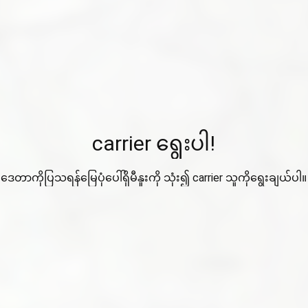
carrier ရွေးပါ!
ဒေတာကိုပြသရန်မြေပုံပေါ်ရှိမီနူးကို သုံး၍ carrier သူကိုရွေးချယ်ပါ။