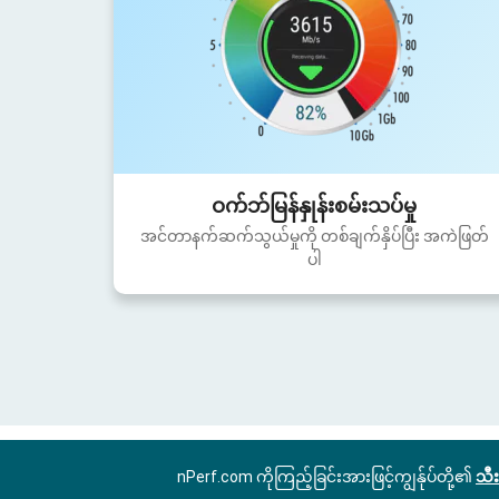
ဝက်ဘ်မြန်နှုန်းစမ်းသပ်မှု
အင်တာနက်ဆက်သွယ်မှုကို တစ်ချက်နှိပ်ပြီး အကဲဖြတ်
ပါ
nPerf.com ကိုကြည့်ခြင်းအားဖြင့်ကျွန်ုပ်တို့၏
သီး