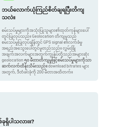
ဘယ်လောက်ယုံကြည်စိတ်ချရပြီးတိကျ
သလဲ။
စမ်းသပ်မှုများကိုအသုံးပြုသူများ၏ထုတ်ကုန်များပေါ်
တွင်ပြုလုပ်သည်။ Geolocation တိကျမှုသည်
စမ်းသပ်မှုပြုလုပ်ချိန်တွင် GPS signal ၏လက်ခံမှု
အရည်အသွေးပေါ်တွင်မူတည်သည်။ လွှမ်းခြုံ
အချက်အလက်များအတွက်ကျွန်ုပ်တို့သည်အများဆုံး
geolocation
၅၀ မီတာတိကျမှုဖြင့်စမ်းသပ်မှုများကိုသာ
ဆက်လက်ထိန်းသိမ်းသည်။
download bitrates များ
အတွက်, ဒီတံခါးခုံကို 200 မီတာအထိတက်။
စ်ခုရှိပါသလား။?