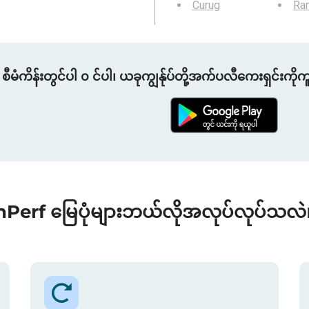
Curug
Ra
စီမံကိန်းတွင်ပါ ၀ င်ပါ၊ ယခုကျွန်ုပ်တို့အက်ပလီကေးရှင်းကိုက
nPerf မြေပုံများဘယ်လိုအလုပ်လုပ်သလဲ