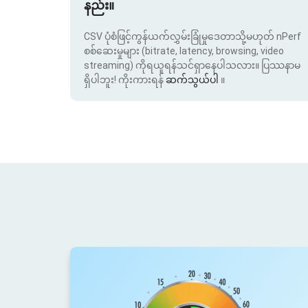
နည်း။
CSV ပုံစံဖြင့်ကွန်ယက်လွှမ်းခြုံမှုဒေတာသို့မဟုတ် nPerf
စစ်ဆေးမှုများ (bitrate, latency, browsing, video
streaming) ကိုရယူရန်သင်ရှာနေပါသလား။ ပြဿနာမ
ရှိပါဘူး! ကိုးကားရန်
ဆက်သွယ်ပါ
။