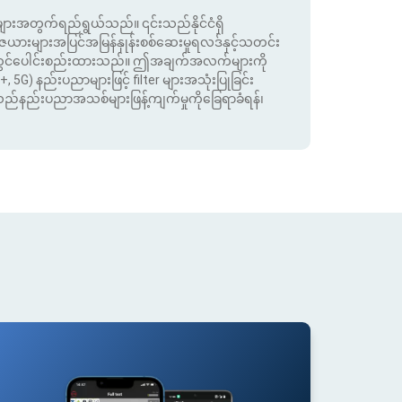
းအတွက်ရည်ရွယ်သည်။ ၎င်းသည်နိုင်ငံရှိ
းများအပြင်အမြန်နှုန်းစစ်ဆေးမှုရလဒ်နှင့်သတင်း
ုတွင်ပေါင်းစည်းထားသည်။ ဤအချက်အလက်များကို
+, 5G) နည်းပညာများဖြင့် filter များအသုံးပြုခြင်း
းသည်နည်းပညာအသစ်များဖြန့်ကျက်မှုကိုခြေရာခံရန်၊