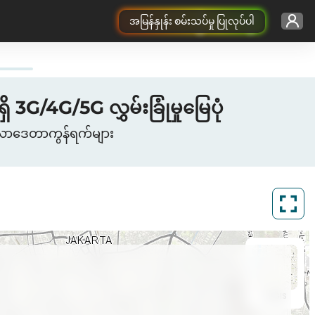
အမြန်နှုန်း စမ်းသပ်မှု ပြုလုပ်ပါ
G/4G/5G လွှမ်းခြုံမှုမြေပုံ
်လူလာဒေတာကွန်ရက်များ
ArcGIS