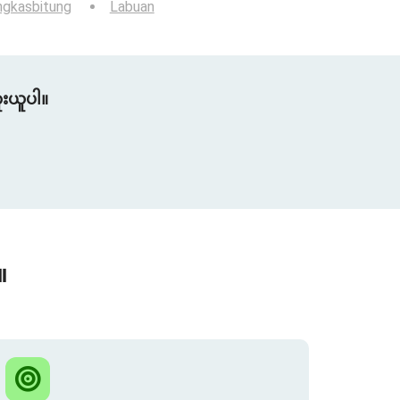
ngkasbitung
Labuan
ူးယူပါ။
။