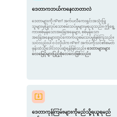
ဒေတာကဘယ်ကနေလာတာလဲ
ဒေတာများကို nPerf အက်ပလီကေးရှင်းအသုံးပြု
သူများမှပြုလုပ်သောစမ်းသပ်မှုများမှရယူသည်။ ဤရွေ့
ကားစစ်မှန်သောအခြေအနေများ, စစ်မှန်သော
အခြေအနေများတွင်ကောက်ယူစမ်းသပ်မှုဖြစ်ကြသည်။
သင်လည်းပါ ၀ င်လိုပါက nPerf အက်ပ်ကိုသင်၏စမတ်
ဖုန်းထဲသို့ဒေါင်းလုပ်ဆွဲရန်ဖြစ်သည်။
ဒေတာများများ
လေမြေပုံများပြည့်စုံလေလေဖြစ်သည်။
ဒေတာကုန်ကြမ်းများကိုမည်သို့ရယူရမည်