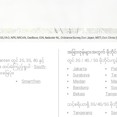
SGS, FAO, NPS, NRCAN, GeoBase, IGN, Kadaster NL, Ordnance Survey, Esri Japan, METI, Esri China 
အခြားဇုန်များအတွက် မိုဘိုင်းကွ
en တွင် 2G, 3G, 4G နှင့်
တွင် 3G / 4G / 5G မိုဘိုင်းကွန
။ ထပ်မံကြည့်ရှုပါ -
South-
Jakarta
Pa
ျားမြေပုံ။
Surabaya
Ta
Smartfren
Medan
Ma
Bandung
So
Bekasi
Tange
သင့်ဧရိယာရှိ 3G/4G/5G မိုဘို
Tangerang
Se