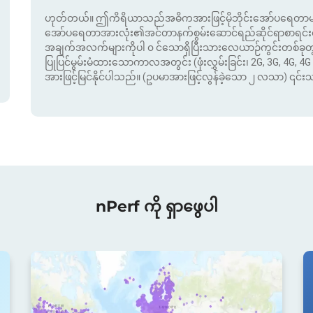
ဟုတ်တယ်။ ဤကိရိယာသည်အဓိကအားဖြင့်မိုဘိုင်းအော်ပရေတာမျာ
အော်ပရေတာအားလုံး၏အင်တာနက်စွမ်းဆောင်ရည်ဆိုင်ရာစာရင်းဇယာ
အချက်အလက်များကိုပါ ၀ င်သောရှိပြီးသားလေယာဉ်ကွင်းတစ်ခ
ပြုပြင်မွမ်းမံထားသောကာလအတွင်း (ဖုံးလွှမ်းခြင်း၊ 2G, 3G, 4G, 4G 
အားဖြင့်မြင်နိုင်ပါသည်။ (ဥပမာအားဖြင့်လွန်ခဲ့သော ၂ လသာ) ၎င်
nPerf ကို ရှာဖွေပါ