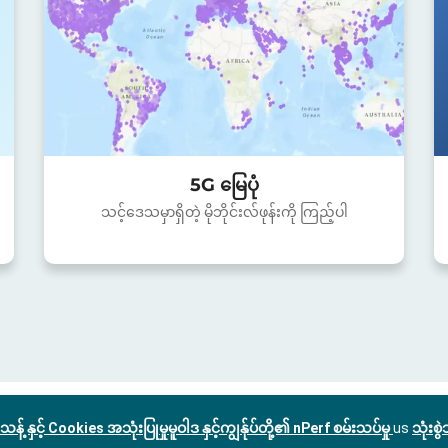
5G မြေပုံ
သင့်ဒေသမှာရှိတဲ့ မိုဘိုင်းလ်ဖုန်းကို ကြည့်ပါ
သန့် နှင့် Cookies အသုံးပြုမှုမူဝါဒ နှင့်ကျွန်ုပ်တို့၏ nPerf စမ်းသပ်မှု
us
သုံးစ