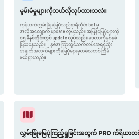
မွမ်းမံမှုများကိုဘယ်လိုလုပ်ထားသလဲ။
ကွန်ယက်လွှမ်းခြုံမြေပုံသည်နာရီတိုင်း bot မှ
အလိုအလျောက် update လုပ်သည်။ အမြန်မြေပုံများကို
၁၅ မိနစ်တိုင်းတွင် update လုပ်သည်။
ဒေတာကိုနှစ်နှစ်
ပြသနေသည်။ ၂ နှစ်အကြာတွင်သက်တမ်းအရင့်ဆုံး
အချက်အလက်များကိုမြေပုံများမှတစ်လတစ်ကြိမ်
ဖယ်ရှားသည်။
လွှမ်းခြုံမြေပုံကြည့်ရှုခြင်းအတွက် PRO ကိရိယာတ