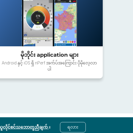
မိုဘိုင်း application များ
Android နှင့် iOS ရှိ nPerf အက်ပ်အကြောင်း ပိုမိုလေ့လာ
ပါ
ွဲသူလိုင်စင်သဘောတူညီချက်
။
ရလား