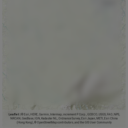
Leaflet
|
© Esri, HERE, Garmin, Intermap, increment P Corp., GEBCO, USGS, FAO, NPS,
NRCAN, GeoBase, IGN, Kadaster NL, Ordnance Survey, Esri Japan, METI, Esri China
(Hong Kong), © OpenStreetMap contributors, and the GIS User Community