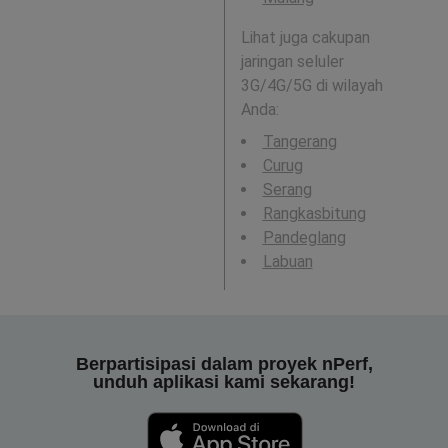
Lihat juga cakupan
jaringan seluler
3G/4G/5G di wilayah
Anda:
Tangerang
Curug
Serang
Rangkasbitung
Pandeglang
Labuan
Berpartisipasi dalam proyek nPerf,
unduh aplikasi kami sekarang!