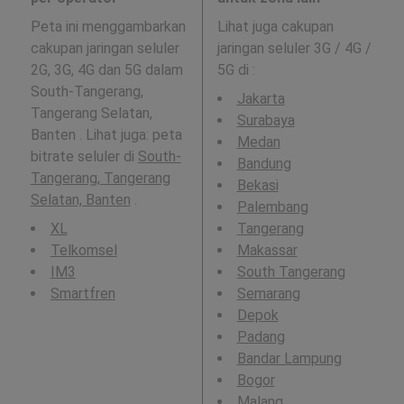
Peta ini menggambarkan
Lihat juga cakupan
cakupan jaringan seluler
jaringan seluler 3G / 4G /
2G, 3G, 4G dan 5G dalam
5G di
:
South-Tangerang,
Jakarta
Tangerang Selatan,
Surabaya
Banten . Lihat juga: peta
Medan
bitrate seluler di
South-
Bandung
Tangerang, Tangerang
Bekasi
Selatan, Banten
.
Palembang
XL
Tangerang
Telkomsel
Makassar
IM3
South Tangerang
Smartfren
Semarang
Depok
Padang
Bandar Lampung
Bogor
Malang