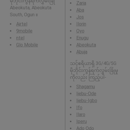
မိုဘိုင်းကွန်ရက်လွှမ်းခြုံ
Zaria
Abeokuta, Abeokuta
Aba
South, Ogun ။
Jos
Airtel
Ilorin
9mobile
Oyo
ntel
Enugu
Glo Mobile
Abeokuta
Abuja
သင့်ဧရိယာရှိ 3G/4G/5G
မိုဘိုင်းကွန်ရက်လွှမ်းခြုံမှု
ကိုလည်း ကြည့်ပါ-
Shagamu
Ijebu-Ode
Ijebu-Igbo
Ifo
Ilaro
Iperu
Ado Odo