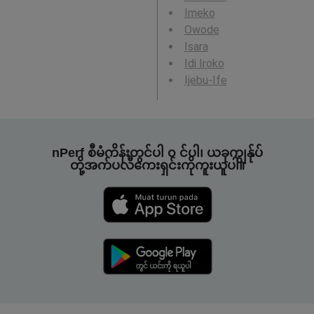
Imeko
Owode
Isara
Idi Iroko
Ijebu-Ife
nPerf စီမံကိန်းတွင်ပါ ၀ င်ပါ၊ ယခုကျွန်ုပ်
တို့အက်ပလီကေးရှင်းကိုကူးယူပါ။