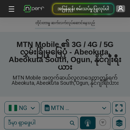
အမြန်နှုန်း စမ်းသပ်မှု ပြုလုပ်ပါ
တိုင်းတာမှု ဆက်လက်လုပ်ဆောင်နေသည်
MTN Mobile ၏ 3G / 4G / 5G
လွှမ်းခြုံမှုမြေပုံ - Abeokuta,
Abeokuta South, Ogun, နိုင်ဂျီးရီး
ယား
MTN Mobile အတွက်ဆယ်လူလာဒေတာကွန်ရက်
Abeokuta, Abeokuta South, Ogun, နိုင်ဂျီးရီးယား
NG
MTN Mobile