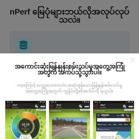
nPerf မြေပုံများဘယ်လိုအလုပ်လုပ်
သလဲ။
ဒေတာကဘယ်ကနေလာတာလဲ
အကောင်းဆုံးမြန်နှုန်းစမ်းသပ်မှုအတွေ့အကြုံ
အတွက် အက်ပ်သို့သွားပါ။
ဒေတာများကို nPerf အက်ပလီကေးရှင်းအသုံးပြုသူများမှ
ပြုလုပ်သောစမ်းသပ်မှုများမှရယူသည်။ ဤရွေ့ကားစစ်
ဘာ့ကြောင့် လျှော့ပေးတာလဲ။ အဆုံးစွန်သောမြန်နှုန်းစမ်းသပ်မှု
မှန်သောအခြေအနေများ, စစ်မှန်သောအခြေအနေများတွင်
အတွေ့အကြုံအတွက် ကျွန်ုပ်တို့၏အက်ပ်ကို ရယူပါ။
ကောက်ယူစမ်းသပ်မှုဖြစ်ကြသည်။ သင်လည်းပါ ၀ င်လိုပါက
nPerf အက်ပ်ကိုသင်၏စမတ်ဖုန်းထဲသို့ဒေါင်းလုပ်ဆွဲရန်ဖြစ်
သည်။
ဒေတာများများလေမြေပုံများပြည့်စုံလေလေ
ဖြစ်သည်။