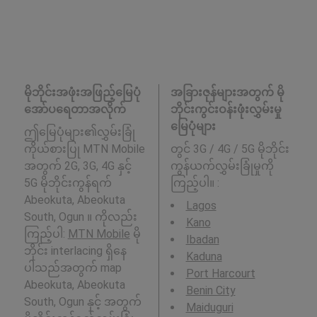
မိုဘိုင်းအဖုံးအဖြည့်မြေပုံ
အခြားဇုန်များအတွက် မို
အော်ပရေတာအလိုက်
ဘိုင်းကွင်းဝန်းဖုံးလွှမ်းမှု
မြေပုံများ
ဤမြေပုံများ၏လွှမ်းခြုံ
ကိုယ်စားပြု MTN Mobile
တွင် 3G / 4G / 5G မိုဘိုင်း
အတွက် 2G, 3G, 4G နှင့်
ကွန်ယက်လွှမ်းခြုံမှုကို
5G မိုဘိုင်းကွန်ရက်
ကြည့်ပါ။ :
Abeokuta, Abeokuta
Lagos
South, Ogun ။ ကိုလည်း
Kano
ကြည့်ပါ:
MTN Mobile
မို
Ibadan
ဘိုင်း interlacing ရှိနေ
Kaduna
ပါသည်အတွက် map
Port Harcourt
Abeokuta, Abeokuta
Benin City
South, Ogun နှင့် အတွက်
Maiduguri