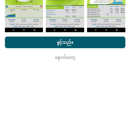
မွမ်းမံမှုများကိုဘယ်လိုလုပ်ထားသလဲ။
nPerf.com ကိုကြည့်ခြင်းအားဖြင့်ကျွန်ုပ်တို့၏
သီးသန့် နှင့် Cookies
ကွန်ယက်လွှမ်းခြုံမြေပုံသည်နာရီတိုင်း bot မှ
အသုံးပြုမှုမူဝါဒ နှင့်ကျွန်ုပ်တို့၏ nPerf စမ်းသပ်မှု
us
သုံးစွဲသူလိုင်စင်
ဖွင့်သည်။
အလိုအလျောက် update လုပ်သည်။ အမြန်မြေပုံများကို
၁၅
သဘောတူညီချက်
။
မိနစ်တိုင်းတွင် update လုပ်သည်။
ဒေတာကိုနှစ်နှစ်ပြသ
နေသည်။ ၂ နှစ်အကြာတွင်သက်တမ်းအရင့်ဆုံး
နောက်တော့
ရလား
အချက်အလက်များကိုမြေပုံများမှတစ်လတစ်ကြိမ်
ဖယ်ရှားသည်။
ဘယ်လောက်ယုံကြည်စိတ်ချရပြီးတိကျသလဲ။
စမ်းသပ်မှုများကိုအသုံးပြုသူများ၏ထုတ်ကုန်များပေါ်တွင်