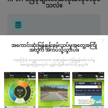
သလဲ။
ဒေတာကဘယ်ကနေလာတာလဲ
အကောင်းဆုံးမြန်နှုန်းစမ်းသပ်မှုအတွေ့အကြုံ
အတွက် အက်ပ်သို့သွားပါ။
ဒေတာများကို nPerf အက်ပလီကေးရှင်းအသုံးပြုသူများမှ
ပြုလုပ်သောစမ်းသပ်မှုများမှရယူသည်။ ဤရွေ့ကားစစ်
ဘာ့ကြောင့် လျှော့ပေးတာလဲ။ အဆုံးစွန်သောမြန်နှုန်းစမ်းသပ်မှု
မှန်သောအခြေအနေများ, စစ်မှန်သောအခြေအနေများတွင်
အတွေ့အကြုံအတွက် ကျွန်ုပ်တို့၏အက်ပ်ကို ရယူပါ။
ကောက်ယူစမ်းသပ်မှုဖြစ်ကြသည်။ သင်လည်းပါ ၀ င်လိုပါက
nPerf အက်ပ်ကိုသင်၏စမတ်ဖုန်းထဲသို့ဒေါင်းလုပ်ဆွဲရန်ဖြစ်
သည်။
ဒေတာများများလေမြေပုံများပြည့်စုံလေလေ
ဖြစ်သည်။