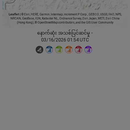
Leaflet
|
© Esri, HERE, Garmin, Intermap, increment P Corp., GEBCO, USGS, FAO, NPS,
NRCAN, GeoBase, IGN, Kadaster NL, Ordnance Survey, Esri Japan, METI, Esri China
(Hong Kong), © OpenStreetMap contributors, and the GIS User Community
နောက်ဆုံး အသစ်ပြင်ဆင်မှု -
03/16/2026 01:54 UTC