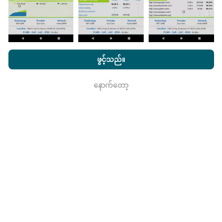
မွမ်းမံမှုများကိုဘယ်လိုလုပ်ထားသလဲ။
ကွန်ယက်လွှမ်းခြုံမြေပုံသည်နာရီတိုင်း bot မှ
nPerf.com ကိုကြည့်ခြင်းအားဖြင့်ကျွန်ုပ်တို့၏
သီးသန့် နှင့် Cookies
အလိုအလျောက် update လုပ်သည်။ အမြန်မြေပုံများကို
၁၅
အသုံးပြုမှုမူဝါဒ နှင့်ကျွန်ုပ်တို့၏ nPerf စမ်းသပ်မှု
us
သုံးစွဲသူလိုင်စင်
ဖွင့်သည်။
မိနစ်တိုင်းတွင် update လုပ်သည်။
ဒေတာကိုနှစ်နှစ်ပြသ
သဘောတူညီချက်
။
နေသည်။ ၂ နှစ်အကြာတွင်သက်တမ်းအရင့်ဆုံး
အချက်အလက်များကိုမြေပုံများမှတစ်လတစ်ကြိမ်
နောက်တော့
ရလား
ဖယ်ရှားသည်။
ဘယ်လောက်ယုံကြည်စိတ်ချရပြီးတိကျသလဲ။
စမ်းသပ်မှုများကိုအသုံးပြုသူများ၏ထုတ်ကုန်များပေါ်တွင်
ပြုလုပ်သည်။ Geolocation တိကျမှုသည်စမ်းသပ်မှုပြုလုပ်
ချိန်တွင် GPS signal ၏လက်ခံမှုအရည်အသွေးပေါ်တွင်