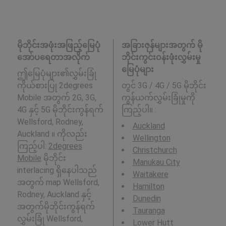
မိုဘိုင်းအဖုံးအဖြည့်မြေပုံ
အခြားဇုန်များအတွက် မို
အော်ပရေတာအလိုက်
ဘိုင်းကွင်းဝန်းဖုံးလွှမ်းမှု
မြေပုံများ
ဤမြေပုံများ၏လွှမ်းခြုံ
ကိုယ်စားပြု 2degrees
တွင် 3G / 4G / 5G မိုဘိုင်း
Mobile အတွက် 2G, 3G,
ကွန်ယက်လွှမ်းခြုံမှုကို
4G နှင့် 5G မိုဘိုင်းကွန်ရက်
ကြည့်ပါ။ :
Wellsford, Rodney,
Auckland
Auckland ။ ကိုလည်း
Wellington
ကြည့်ပါ:
2degrees
Christchurch
Mobile
မိုဘိုင်း
Manukau City
interlacing ရှိနေပါသည်
Waitakere
အတွက် map Wellsford,
Hamilton
Rodney, Auckland နှင့်
Dunedin
အတွက်မိုဘိုင်းကွန်ရက်
Tauranga
လွှမ်းခြုံ Wellsford,
Lower Hutt