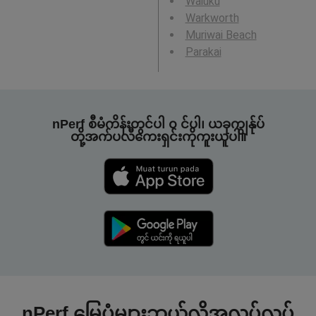
Waiuku
Warkworth
Muriwai Beach
Parakai
nPerf စီမံကိန်းတွင်ပါ ၀ င်ပါ၊ ယခုကျွန်ုပ်
တို့အက်ပလီကေးရှင်းကိုကူးယူပါ။
nPerf မြေပုံများဘယ်လိုအလုပ်လုပ်