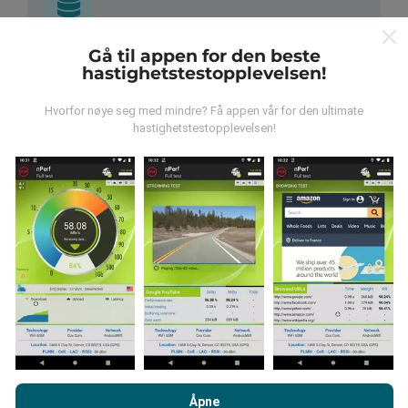
Gå til appen for den beste
Hvor kommer dataene fra?
hastighetstestopplevelsen!
Dataene blir samlet inn fra tester utført av brukere av
Hvorfor nøye seg med mindre? Få appen vår for den ultimate
nPerf-appen. Dette er tester utført under reelle
hastighetstestopplevelsen!
forhold, direkte i felt. Hvis du også vil involvere deg, er
alt du trenger å gjøre å laste ned nPerf-appen til
smarttelefonen.
Jo flere data det er, jo mer
omfattende blir kartene!
Hvordan gjøres oppdateringer?
Nettverksdekningskart oppdateres automatisk av en
Ved å bla gjennom nPerf.com, samtykker du til vår
retningslinjer
bot hver time. Speed kart er
oppdateres hvert 15.
for personvern og bruk av informasjonskapsler
samt vår nPerf
Åpne