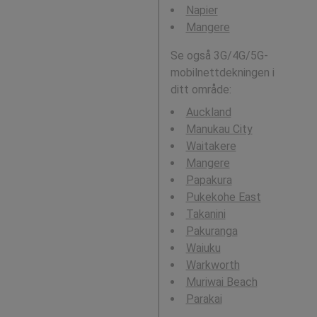
Napier
Mangere
Se også 3G/4G/5G-
mobilnettdekningen i
ditt område:
Auckland
Manukau City
Waitakere
Mangere
Papakura
Pukekohe East
Takanini
Pakuranga
Waiuku
Warkworth
Muriwai Beach
Parakai