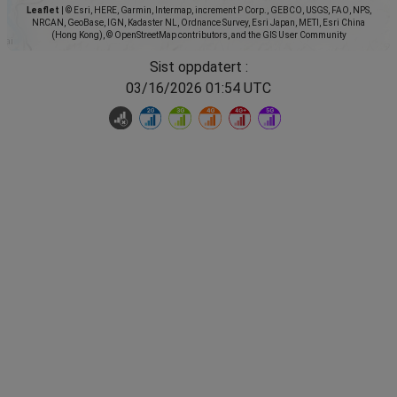
Leaflet
|
© Esri, HERE, Garmin, Intermap, increment P Corp., GEBCO, USGS, FAO, NPS,
NRCAN, GeoBase, IGN, Kadaster NL, Ordnance Survey, Esri Japan, METI, Esri China
(Hong Kong), © OpenStreetMap contributors, and the GIS User Community
Sist oppdatert :
03/16/2026 01:54 UTC