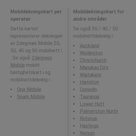
Mobildekningskart per
Mobildekningskart for
operatør
andre områder
Dette kartet
Se også 3G / 4G / 5G
representerer dekningen
mobilnettdekning i
:
av 2degrees Mobile 2G,
Auckland
3G, 4G og 5G mobilnett i
Wellington
. Se også:
2degrees
Christchurch
Mobile
mobilt
Manukau City
hastighetskart i og
Waitakere
mobilnettdekning i .
Hamilton
One Mobile
Dunedin
Spark Mobile
Tauranga
Lower Hutt
Palmerston North
Rotorua
Hastings
Nelson