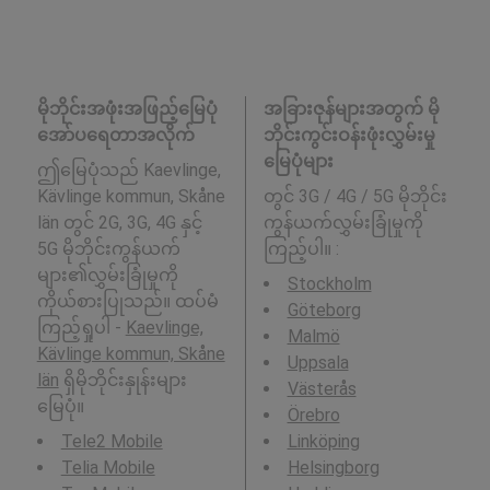
မိုဘိုင်းအဖုံးအဖြည့်မြေပုံ
အခြားဇုန်များအတွက် မို
အော်ပရေတာအလိုက်
ဘိုင်းကွင်းဝန်းဖုံးလွှမ်းမှု
မြေပုံများ
ဤမြေပုံသည် Kaevlinge,
Kävlinge kommun, Skåne
တွင် 3G / 4G / 5G မိုဘိုင်း
län တွင် 2G, 3G, 4G နှင့်
ကွန်ယက်လွှမ်းခြုံမှုကို
5G မိုဘိုင်းကွန်ယက်
ကြည့်ပါ။ :
များ၏လွှမ်းခြုံမှုကို
Stockholm
ကိုယ်စားပြုသည်။ ထပ်မံ
Göteborg
ကြည့်ရှုပါ -
Kaevlinge,
Malmö
Kävlinge kommun, Skåne
Uppsala
län
ရှိမိုဘိုင်းနှုန်းများ
Västerås
မြေပုံ။
Örebro
Tele2 Mobile
Linköping
Telia Mobile
Helsingborg