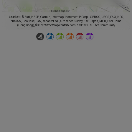
Leaflet
|
© Esri, HERE, Garmin, Intermap, increment P Corp., GEBCO, USGS, FAO, NPS,
NRCAN, GeoBase, IGN, Kadaster NL, Ordnance Survey, Esri Japan, METI, Esri China
(Hong Kong), © OpenStreetMap contributors, and the GIS User Community