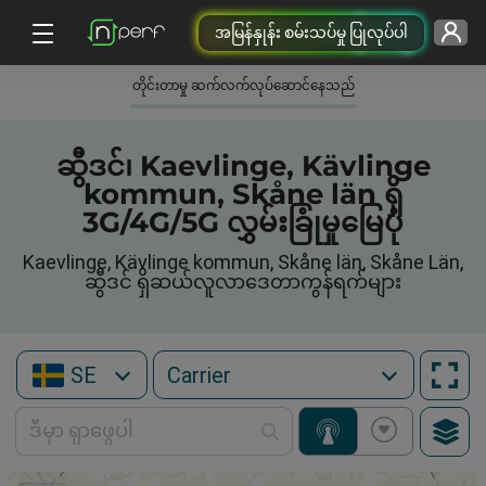
အမြန်နှုန်း စမ်းသပ်မှု ပြုလုပ်ပါ
တိုင်းတာမှု ဆက်လက်လုပ်ဆောင်နေသည်
ဆွီဒင်၊ Kaevlinge, Kävlinge
kommun, Skåne län ရှိ
3G/4G/5G လွှမ်းခြုံမှုမြေပုံ
Kaevlinge, Kävlinge kommun, Skåne län, Skåne Län,
ဆွီဒင် ရှိဆယ်လူလာဒေတာကွန်ရက်များ
SE