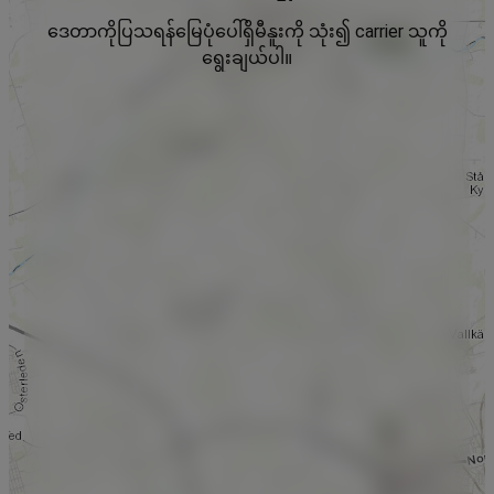
ဒေတာကိုပြသရန်မြေပုံပေါ်ရှိမီနူးကို သုံး၍ carrier သူကို
ရွေးချယ်ပါ။