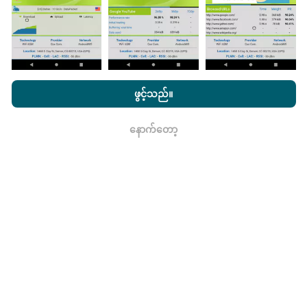
nPerf.com ကိုကြည့်ခြင်းအားဖြင့်ကျွန်ုပ်တို့၏
သီးသန့် နှင့် Cookies
မွမ်းမံမှုများကိုဘယ်လိုလုပ်ထားသလဲ။
အသုံးပြုမှုမူဝါဒ နှင့်ကျွန်ုပ်တို့၏ nPerf စမ်းသပ်မှု
us
သုံးစွဲသူလိုင်စင်
ဖွင့်သည်။
သဘောတူညီချက်
။
ကွန်ယက်လွှမ်းခြုံမြေပုံသည်နာရီတိုင်း bot မှ
အလိုအလျောက် update လုပ်သည်။ အမြန်မြေပုံများကို
၁၅
နောက်တော့
ရလား
မိနစ်တိုင်းတွင် update လုပ်သည်။
ဒေတာကိုနှစ်နှစ်ပြသ
နေသည်။ ၂ နှစ်အကြာတွင်သက်တမ်းအရင့်ဆုံး
အချက်အလက်များကိုမြေပုံများမှတစ်လတစ်ကြိမ်
ဖယ်ရှားသည်။
ဘယ်လောက်ယုံကြည်စိတ်ချရပြီးတိကျသလဲ။