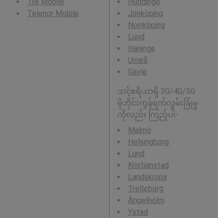
Tre Mobile
Huddinge
Telenor Mobile
Jönköping
Norrköping
Lund
Haninge
Umeå
Gävle
သင့်ဧရိယာရှိ 3G/4G/5G
မိုဘိုင်းကွန်ရက်လွှမ်းခြုံမှု
ကိုလည်း ကြည့်ပါ-
Malmö
Helsingborg
Lund
Kristianstad
Landskrona
Trelleborg
Ängelholm
Ystad