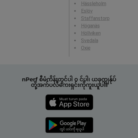
Hässleholm
Eslöv
Staffanstorp
Höganäs
Höllviken
Svedala
Oxie
nPerf စီမံကိန်းတွင်ပါ ၀ င်ပါ၊ ယခုကျွန်ုပ်
တို့အက်ပလီကေးရှင်းကိုကူးယူပါ။