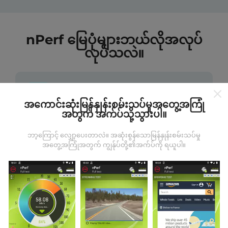
nPerf မြေပုံများဘယ်လိုအလုပ်
လုပ်သလဲ။
အကောင်းဆုံးမြန်နှုန်းစမ်းသပ်မှုအတွေ့အကြုံ
အတွက် အက်ပ်သို့သွားပါ။
ဒေတာကဘယ်ကနေလာတာလဲ
ဘာ့ကြောင့် လျှော့ပေးတာလဲ။ အဆုံးစွန်သောမြန်နှုန်းစမ်းသပ်မှု
အတွေ့အကြုံအတွက် ကျွန်ုပ်တို့၏အက်ပ်ကို ရယူပါ။
ဒေတာများကို nPerf အက်ပလီကေးရှင်းအသုံးပြုသူများမှ
ပြုလုပ်သောစမ်းသပ်မှုများမှရယူသည်။ ဤရွေ့ကားစစ်
မှန်သောအခြေအနေများ, စစ်မှန်သောအခြေအနေများတွင်
ကောက်ယူစမ်းသပ်မှုဖြစ်ကြသည်။ သင်လည်းပါ ၀ င်လိုပါက
nPerf အက်ပ်ကိုသင်၏စမတ်ဖုန်းထဲသို့ဒေါင်းလုပ်ဆွဲရန်ဖြစ်
သည်။
ဒေတာများများလေမြေပုံများပြည့်စုံလေလေ
ဖြစ်သည်။