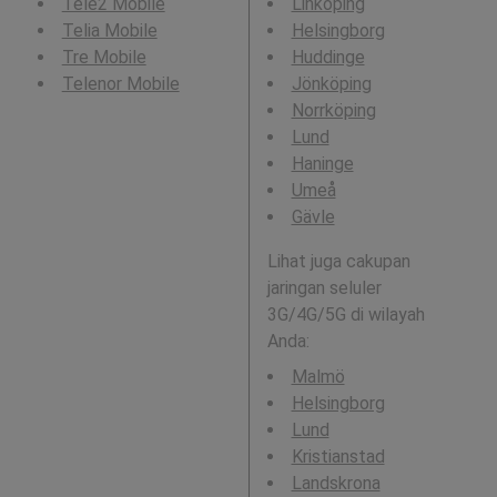
Tele2 Mobile
Linköping
Telia Mobile
Helsingborg
Tre Mobile
Huddinge
Telenor Mobile
Jönköping
Norrköping
Lund
Haninge
Umeå
Gävle
Lihat juga cakupan
jaringan seluler
3G/4G/5G di wilayah
Anda:
Malmö
Helsingborg
Lund
Kristianstad
Landskrona