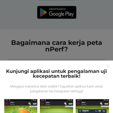
Bagaimana cara kerja peta
nPerf?
Kunjungi aplikasi untuk pengalaman uji
kecepatan terbaik!
Dari mana data tersebut berasal?
Mengapa menerima lebih sedikit? Dapatkan aplikasi kami untuk
pengalaman tes kecepatan tertinggi!
Data dikumpulkan dari tes yang dilakukan oleh
pengguna aplikasi nPerf. Tes yang dilakukan pada
kondisi yang sebenarnya, langsung di lapangan. Jika
Anda ingin terlibat juga, yang harus Anda lakukan