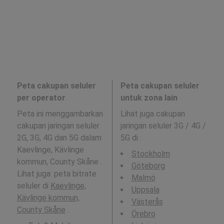
Peta cakupan seluler
Peta cakupan seluler
per operator
untuk zona lain
Peta ini menggambarkan
Lihat juga cakupan
cakupan jaringan seluler
jaringan seluler 3G / 4G /
2G, 3G, 4G dan 5G dalam
5G di
:
Kaevlinge, Kävlinge
Stockholm
kommun, County Skåne .
Göteborg
Lihat juga: peta bitrate
Malmö
seluler di
Kaevlinge,
Uppsala
Kävlinge kommun,
Västerås
County Skåne
.
Örebro