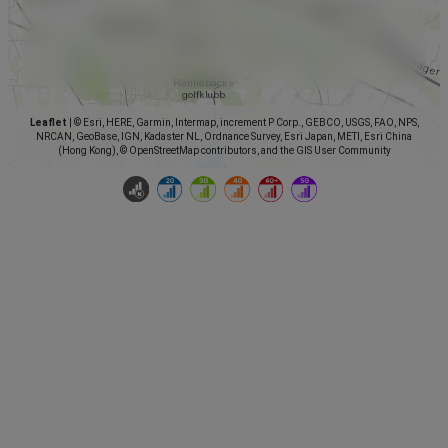
Leaflet
|
© Esri, HERE, Garmin, Intermap, increment P Corp., GEBCO, USGS, FAO, NPS,
NRCAN, GeoBase, IGN, Kadaster NL, Ordnance Survey, Esri Japan, METI, Esri China
(Hong Kong), © OpenStreetMap contributors, and the GIS User Community