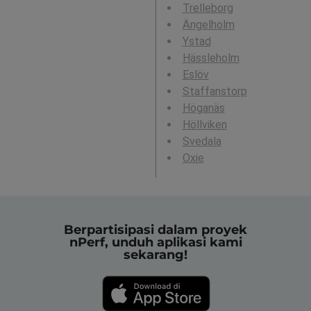
Trelleborg
Ängelholm
Ystad
Hässleholm
Eslöv
Staffanstorp
Höganäs
Höllviken
Svedala
Oxie
Berpartisipasi dalam proyek
nPerf, unduh aplikasi kami
sekarang!