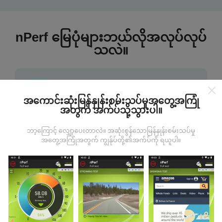
nPerf မြေပုံများဘယ်လိုအလုပ်လုပ်
သလဲ။
အကောင်းဆုံးမြန်နှုန်းစမ်းသပ်မှုအတွေ့အကြုံ
အတွက် အက်ပ်သို့သွားပါ။
ဒေတာကဘယ်ကနေလာတာလဲ
ဘာ့ကြောင့် လျှော့ပေးတာလဲ။ အဆုံးစွန်သောမြန်နှုန်းစမ်းသပ်မှု
အတွေ့အကြုံအတွက် ကျွန်ုပ်တို့၏အက်ပ်ကို ရယူပါ။
ဒေတာများကို nPerf အက်ပလီကေးရှင်းအသုံးပြုသူများမှ
ပြုလုပ်သောစမ်းသပ်မှုများမှရယူသည်။ ဤရွေ့ကားစစ်
မှန်သောအခြေအနေများ, စစ်မှန်သောအခြေအနေများတွင်
ကောက်ယူစမ်းသပ်မှုဖြစ်ကြသည်။ သင်လည်းပါ ၀ င်လိုပါက
nPerf အက်ပ်ကိုသင်၏စမတ်ဖုန်းထဲသို့ဒေါင်းလုပ်ဆွဲရန်ဖြစ်
သည်။
ဒေတာများများလေမြေပုံများပြည့်စုံလေလေ
ဖြစ်သည်။