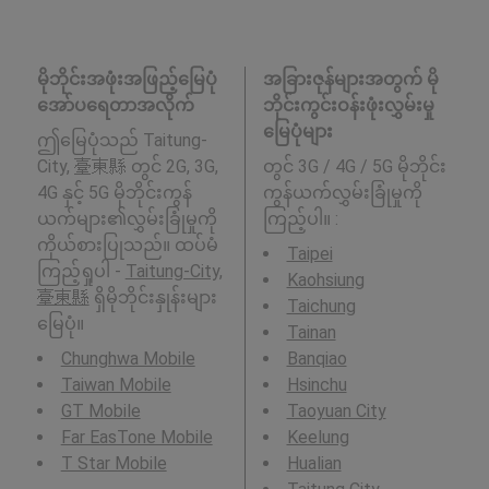
မိုဘိုင်းအဖုံးအဖြည့်မြေပုံ
အခြားဇုန်များအတွက် မို
အော်ပရေတာအလိုက်
ဘိုင်းကွင်းဝန်းဖုံးလွှမ်းမှု
မြေပုံများ
ဤမြေပုံသည် Taitung-
City, 臺東縣 တွင် 2G, 3G,
တွင် 3G / 4G / 5G မိုဘိုင်း
4G နှင့် 5G မိုဘိုင်းကွန်
ကွန်ယက်လွှမ်းခြုံမှုကို
ယက်များ၏လွှမ်းခြုံမှုကို
ကြည့်ပါ။ :
ကိုယ်စားပြုသည်။ ထပ်မံ
Taipei
ကြည့်ရှုပါ -
Taitung-City,
Kaohsiung
臺東縣
ရှိမိုဘိုင်းနှုန်းများ
Taichung
မြေပုံ။
Tainan
Chunghwa Mobile
Banqiao
Taiwan Mobile
Hsinchu
GT Mobile
Taoyuan City
Far EasTone Mobile
Keelung
T Star Mobile
Hualian