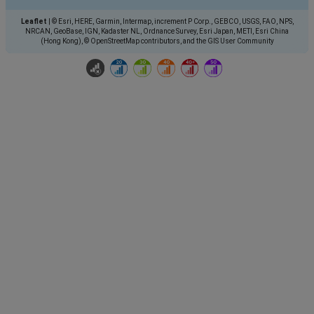
Leaflet
|
© Esri, HERE, Garmin, Intermap, increment P Corp., GEBCO, USGS, FAO, NPS,
NRCAN, GeoBase, IGN, Kadaster NL, Ordnance Survey, Esri Japan, METI, Esri China
(Hong Kong), © OpenStreetMap contributors, and the GIS User Community