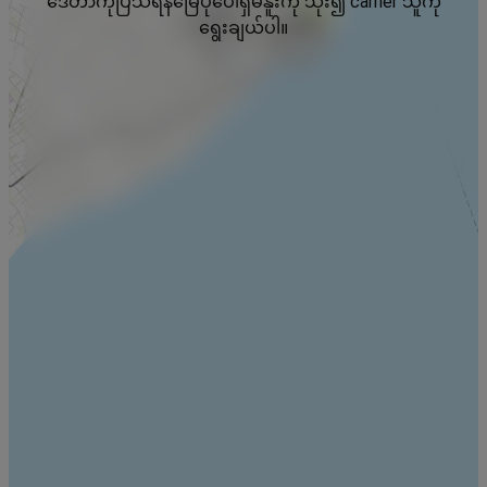
ဒေတာကိုပြသရန်မြေပုံပေါ်ရှိမီနူးကို သုံး၍ carrier သူကို
ရွေးချယ်ပါ။