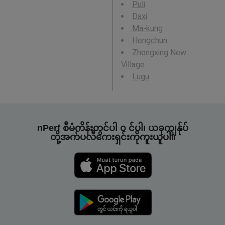
Puli
Daxi
Ma-kung
Hengchun
Zhongxing New
Village
Lugu
nPerf စီမံကိန်းတွင်ပါ ၀ င်ပါ၊ ယခုကျွန်ုပ်
တို့အက်ပလီကေးရှင်းကိုကူးယူပါ။