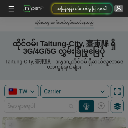
အမြန်နှုန်း စမ်းသပ်မှု ပြုလုပ်ပါ
တိုင်းတာမှု ဆက်လက်လုပ်ဆောင်နေသည်
ထိုင်ဝမ်၊ Taitung-City, 臺東縣 ရှိ
3G/4G/5G လွှမ်းခြုံမှုမြေပုံ
Taitung-City, 臺東縣, Taiwan, ထိုင်ဝမ် ရှိဆယ်လူလာဒေ
တာကွန်ရက်များ
TW
+