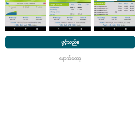
nPerf.com ကိုကြည့်ခြင်းအားဖြင့်ကျွန်ုပ်တို့၏
သီးသန့် နှင့် Cookies
မွမ်းမံမှုများကိုဘယ်လိုလုပ်ထားသလဲ။
အသုံးပြုမှုမူဝါဒ နှင့်ကျွန်ုပ်တို့၏ nPerf စမ်းသပ်မှု
us
သုံးစွဲသူလိုင်စင်
ဖွင့်သည်။
သဘောတူညီချက်
။
ကွန်ယက်လွှမ်းခြုံမြေပုံသည်နာရီတိုင်း bot မှ
အလိုအလျောက် update လုပ်သည်။ အမြန်မြေပုံများကို
၁၅
နောက်တော့
ရလား
မိနစ်တိုင်းတွင် update လုပ်သည်။
ဒေတာကိုနှစ်နှစ်ပြသ
နေသည်။ ၂ နှစ်အကြာတွင်သက်တမ်းအရင့်ဆုံး
အချက်အလက်များကိုမြေပုံများမှတစ်လတစ်ကြိမ်
ဖယ်ရှားသည်။
ဘယ်လောက်ယုံကြည်စိတ်ချရပြီးတိကျသလဲ။