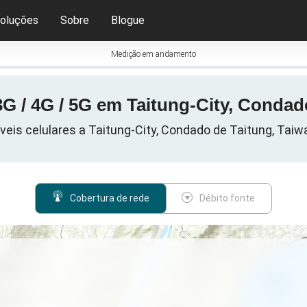
oluções
Sobre
Blogue
Medição em andamento
G / 4G / 5G em Taitung-City, Condad
eis celulares a Taitung-City, Condado de Taitung, Taiw
Cobertura de rede
Débito fonte