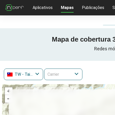
Aplicativos
Mapas
Publicações
S
Mapa de cobertura 3
Redes móv
TW
- Taiwan
+
−