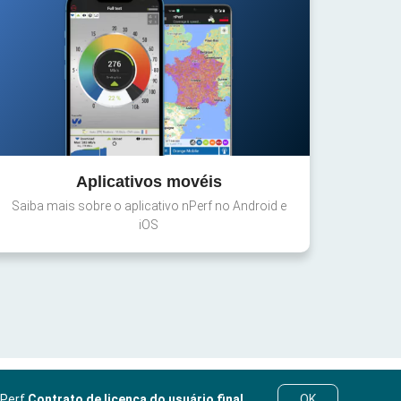
Aplicativos movéis
Saiba mais sobre o aplicativo nPerf no Android e
iOS
nPerf
Contrato de licença do usuário final
.
OK