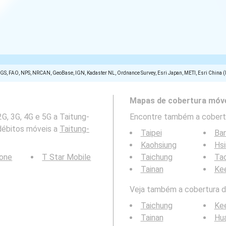
SGS, FAO, NPS, NRCAN, GeoBase, IGN, Kadaster NL, Ordnance Survey, Esri Japan, METI, Esri China 
Mapas de cobertura móve
G, 3G, 4G e 5G a Taitung-
Encontre também a cobertu
débitos móveis a
Taitung-
Taipei
Ba
Kaohsiung
Hs
Tone
T Star Mobile
Taichung
Tao
Tainan
Ke
Veja também a cobertura da
Taichung
Ke
Tainan
Hua