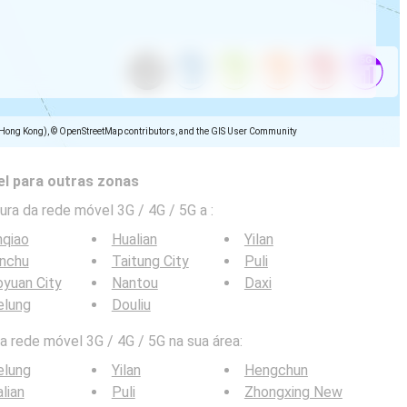
(Hong Kong), © OpenStreetMap contributors, and the GIS User Community
l para outras zonas
ra da rede móvel 3G / 4G / 5G a
:
nqiao
Hualian
Yilan
inchu
Taitung City
Puli
yuan City
Nantou
Daxi
elung
Douliu
 rede móvel 3G / 4G / 5G na sua área:
elung
Yilan
Hengchun
lian
Puli
Zhongxing New