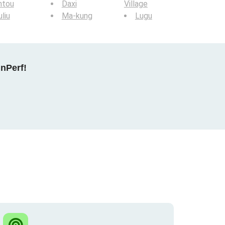
ntou
Daxi
Village
liu
Ma-kung
Lugu
nPerf!