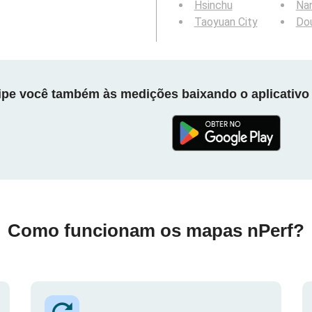
Hsinchu
Na
Taoyuan City
Dou
cipe você também às medições baixando o aplicativo 
Como funcionam os mapas nPerf?