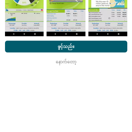
အချက်အလက်များကိုမြေပုံများမှတစ်လတစ်ကြိမ်
ဖယ်ရှားသည်။
nPerf.com ကိုကြည့်ခြင်းအားဖြင့်ကျွန်ုပ်တို့၏
သီးသန့် နှင့် Cookies
အသုံးပြုမှုမူဝါဒ နှင့်ကျွန်ုပ်တို့၏ nPerf စမ်းသပ်မှု
us
သုံးစွဲသူလိုင်စင်
ဖွင့်သည်။
သဘောတူညီချက်
။
ဘယ်လောက်ယုံကြည်စိတ်ချရပြီးတိကျသလဲ။
နောက်တော့
ရလား
စမ်းသပ်မှုများကိုအသုံးပြုသူများ၏ထုတ်ကုန်များပေါ်တွင်
ပြုလုပ်သည်။ Geolocation တိကျမှုသည်စမ်းသပ်မှုပြုလုပ်
ချိန်တွင် GPS signal ၏လက်ခံမှုအရည်အသွေးပေါ်တွင်
မူတည်သည်။ လွှမ်းခြုံအချက်အလက်များအတွက်ကျွန်ုပ်
တို့သည်အများဆုံး geolocation
၅၀ မီတာတိကျမှုဖြင့်
စမ်းသပ်မှုများကိုသာဆက်လက်ထိန်းသိမ်းသည်။
download
bitrates များအတွက်, ဒီတံခါးခုံကို 200 မီတာအထိတက်။