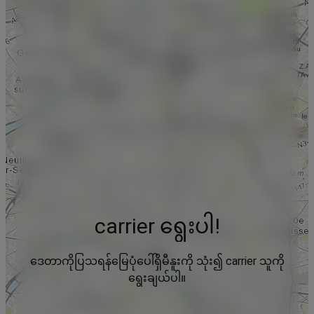
carrier ရွေးပါ!
ဒေတာကိုပြသရန်မြေပုံပေါ်ရှိမီနူးကို သုံး၍ carrier သူကို
ရွေးချယ်ပါ။