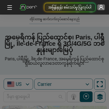
အမြန်နှုန်း စမ်းသပ်မှု ပြုလုပ်ပါ
တိုင်းတာမှု ဆက်လက်လုပ်ဆောင်နေသည်
အမေရိကန် ပြည်ထောင်စု၊ Paris, ပါရီ
မြို့, Île-de-France ရှိ 3G/4G/5G ဘစ်
နှုန်းများမြေပုံ
Paris, ပါရီမြို့, Île-de-France, အမေရိကန် ပြည်ထောင်စု
ရှိဆယ်လူလာဒေတာကွန်ရက်များ
US