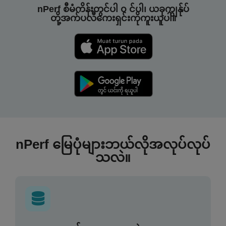
nPerf စီမံကိန်းတွင်ပါ ၀ င်ပါ၊ ယခုကျွန်ုပ်
တို့အက်ပလီကေးရှင်းကိုကူးယူပါ။
nPerf မြေပုံများဘယ်လိုအလုပ်လုပ်
သလဲ။