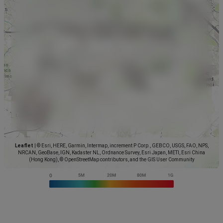
Leaflet
|
© Esri, HERE, Garmin, Intermap, increment P Corp., GEBCO, USGS, FAO, NPS,
NRCAN, GeoBase, IGN, Kadaster NL, Ordnance Survey, Esri Japan, METI, Esri China
(Hong Kong), © OpenStreetMap contributors, and the GIS User Community