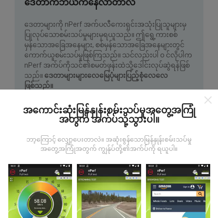
ဒေတာကဘယ်ကနေလာတာလဲ
ဒေတာများကို nPerf အက်ပလီကေးရှင်းအသုံးပြုသူများမှ
ပြုလုပ်သောစမ်းသပ်မှုများမှရယူသည်။ ဤရွေ့ကားစစ်
မှန်သောအခြေအနေများ, စစ်မှန်သောအခြေအနေများတွင်
ကောက်ယူစမ်းသပ်မှုဖြစ်ကြသည်။ သင်လည်းပါ ၀ င်လိုပါက
nPerf အက်ပ်ကိုသင်၏စမတ်ဖုန်းထဲသို့ဒေါင်းလုပ်ဆွဲရန်ဖြစ်
သည်။
ဒေတာများများလေမြေပုံများပြည့်စုံလေလေ
ဖြစ်သည်။
အကောင်းဆုံးမြန်နှုန်းစမ်းသပ်မှုအတွေ့အကြုံ
အတွက် အက်ပ်သို့သွားပါ။
ဘာ့ကြောင့် လျှော့ပေးတာလဲ။ အဆုံးစွန်သောမြန်နှုန်းစမ်းသပ်မှု
အတွေ့အကြုံအတွက် ကျွန်ုပ်တို့၏အက်ပ်ကို ရယူပါ။
မွမ်းမံမှုများကိုဘယ်လိုလုပ်ထားသလဲ။
ကွန်ယက်လွှမ်းခြုံမြေပုံသည်နာရီတိုင်း bot မှ
အလိုအလျောက် update လုပ်သည်။ အမြန်မြေပုံများကို
၁၅
မိနစ်တိုင်းတွင် update လုပ်သည်။
ဒေတာကိုနှစ်နှစ်ပြသ
နေသည်။ ၂ နှစ်အကြာတွင်သက်တမ်းအရင့်ဆုံး