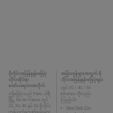
မိုဘိုင်းအမြန်နှုန်းမြေပုံ
အခြားဇုန်များအတွက် မို
တိုင်းဆိုင်ရာ
ဘိုင်းအမြန်နှုန်းမြေပုံများ
အော်ပရေတာအလိုက်
တွင် 3G / 4G / 5G
ဤမြေပုံသည် Paris, ပါရီ
bitrates ကိုလည်း
မြို့, Île-de-France တွင်
ကြည့်ပါ။ :
2G, 3G, 4G နှင့် 5G မိုဘိုင်း
New York City
ကွန်ယက်များ၏နှုန်းများ