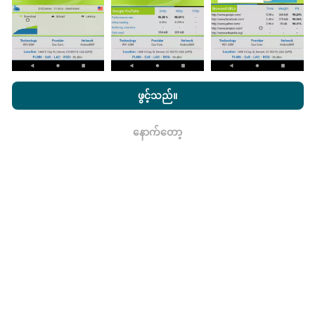
nPerf.com ကိုကြည့်ခြင်းအားဖြင့်ကျွန်ုပ်တို့၏
သီးသန့် နှင့် Cookies
မွမ်းမံမှုများကိုဘယ်လိုလုပ်ထားသလဲ။
အသုံးပြုမှုမူဝါဒ နှင့်ကျွန်ုပ်တို့၏ nPerf စမ်းသပ်မှု
us
သုံးစွဲသူလိုင်စင်
ဖွင့်သည်။
သဘောတူညီချက်
။
ကွန်ယက်လွှမ်းခြုံမြေပုံသည်နာရီတိုင်း bot မှ
အလိုအလျောက် update လုပ်သည်။ အမြန်မြေပုံများကို
၁၅
နောက်တော့
ရလား
မိနစ်တိုင်းတွင် update လုပ်သည်။
ဒေတာကိုနှစ်နှစ်ပြသ
နေသည်။ ၂ နှစ်အကြာတွင်သက်တမ်းအရင့်ဆုံး
အချက်အလက်များကိုမြေပုံများမှတစ်လတစ်ကြိမ်
ဖယ်ရှားသည်။
ဘယ်လောက်ယုံကြည်စိတ်ချရပြီးတိကျသလဲ။