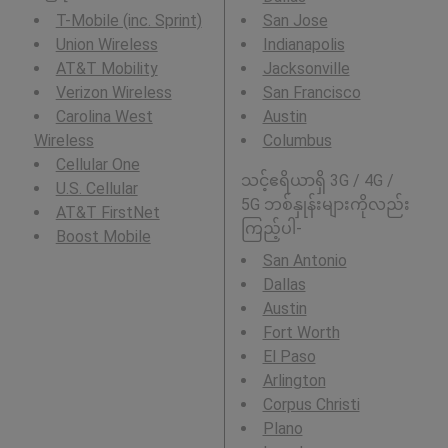
T-Mobile (inc. Sprint)
San Jose
Union Wireless
Indianapolis
AT&T Mobility
Jacksonville
Verizon Wireless
San Francisco
Carolina West
Austin
Wireless
Columbus
Cellular One
သင့်ဧရိယာရှိ 3G / 4G /
U.S. Cellular
5G ဘစ်နှုန်းများကိုလည်း
AT&T FirstNet
ကြည့်ပါ-
Boost Mobile
San Antonio
Dallas
Austin
Fort Worth
El Paso
Arlington
Corpus Christi
Plano