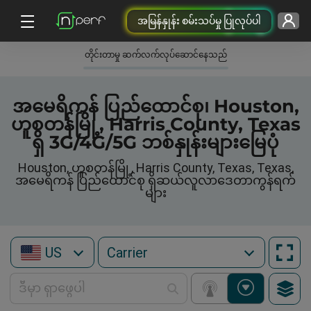
အမြန်နှုန်း စမ်းသပ်မှု ပြုလုပ်ပါ
တိုင်းတာမှု ဆက်လက်လုပ်ဆောင်နေသည်
အမေရိကန် ပြည်ထောင်စု၊ Houston,
ဟူစတန်မြို့, Harris County, Texas
ရှိ 3G/4G/5G ဘစ်နှုန်းများမြေပုံ
Houston, ဟူစတန်မြို့, Harris County, Texas, Texas,
အမေရိကန် ပြည်ထောင်စု ရှိဆယ်လူလာဒေတာကွန်ရက်
များ
US