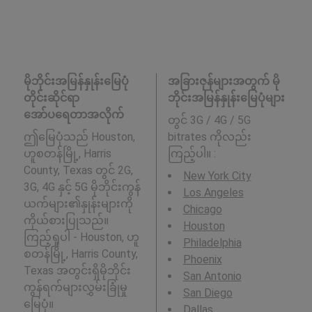
မိုဘိုင်းအမြန်နှုန်းမြေပုံ
အခြားဇုန်များအတွက် မို
တိုင်းဆိုင်ရာ
ဘိုင်းအမြန်နှုန်းမြေပုံများ
အော်ပရေတာအလိုက်
တွင် 3G / 4G / 5G
ဤမြေပုံသည် Houston,
bitrates ကိုလည်း
ဟူစတန်မြို့, Harris
ကြည့်ပါ။ :
County, Texas တွင် 2G,
New York City
3G, 4G နှင့် 5G မိုဘိုင်းကွန်
Los Angeles
ယက်များ၏နှုန်းများကို
Chicago
ကိုယ်စားပြုသည်။
Houston
ကြည့်ရှုပါ - Houston, ဟူ
Philadelphia
စတန်မြို့, Harris County,
Phoenix
Texas အတွင်းရှိမိုဘိုင်း
San Antonio
ကွန်ရက်များလွှမ်းခြုံမှု
San Diego
မြေပုံ။
Dallas