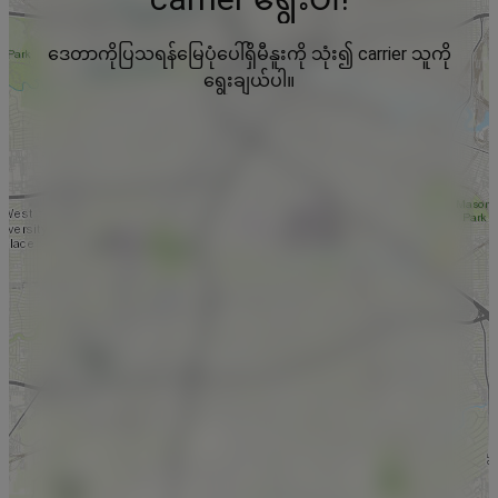
ဒေတာကိုပြသရန်မြေပုံပေါ်ရှိမီနူးကို သုံး၍ carrier သူကို
ရွေးချယ်ပါ။