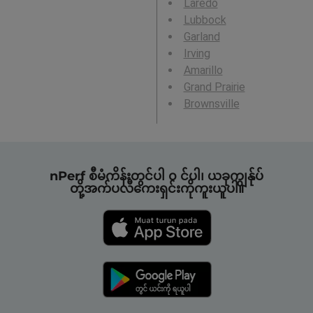
Laredo
Lubbock
Garland
Irving
Amarillo
Grand Prairie
Brownsville
nPerf စီမံကိန်းတွင်ပါ ၀ င်ပါ၊ ယခုကျွန်ုပ်
တို့အက်ပလီကေးရှင်းကိုကူးယူပါ။