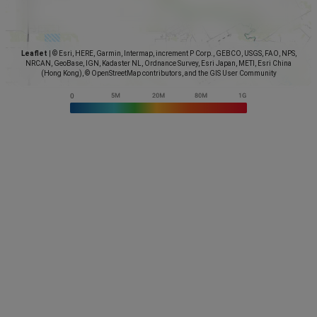
Leaflet
|
© Esri, HERE, Garmin, Intermap, increment P Corp., GEBCO, USGS, FAO, NPS,
NRCAN, GeoBase, IGN, Kadaster NL, Ordnance Survey, Esri Japan, METI, Esri China
(Hong Kong), © OpenStreetMap contributors, and the GIS User Community