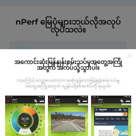
nPerf မြေပုံများဘယ်လိုအလုပ်
လုပ်သလဲ။
အကောင်းဆုံးမြန်နှုန်းစမ်းသပ်မှုအတွေ့အကြုံ
အတွက် အက်ပ်သို့သွားပါ။
ဒေတာကဘယ်ကနေလာတာလဲ
ဘာ့ကြောင့် လျှော့ပေးတာလဲ။ အဆုံးစွန်သောမြန်နှုန်းစမ်းသပ်မှု
ဒေတာများကို nPerf အက်ပလီကေးရှင်းအသုံးပြုသူများမှ
အတွေ့အကြုံအတွက် ကျွန်ုပ်တို့၏အက်ပ်ကို ရယူပါ။
ပြုလုပ်သောစမ်းသပ်မှုများမှရယူသည်။ ဤရွေ့ကားစစ်
မှန်သောအခြေအနေများ, စစ်မှန်သောအခြေအနေများတွင်
ကောက်ယူစမ်းသပ်မှုဖြစ်ကြသည်။ သင်လည်းပါ ၀ င်လိုပါက
nPerf အက်ပ်ကိုသင်၏စမတ်ဖုန်းထဲသို့ဒေါင်းလုပ်ဆွဲရန်ဖြစ်
သည်။
ဒေတာများများလေမြေပုံများပြည့်စုံလေလေ
ဖြစ်သည်။