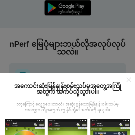
nPerf မြေပုံများဘယ်လိုအလုပ်လုပ်
သလဲ။
အကောင်းဆုံးမြန်နှုန်းစမ်းသပ်မှုအတွေ့အကြုံ
အတွက် အက်ပ်သို့သွားပါ။
ဒေတာကဘယ်ကနေလာတာလဲ
ဘာ့ကြောင့် လျှော့ပေးတာလဲ။ အဆုံးစွန်သောမြန်နှုန်းစမ်းသပ်မှု
ဒေတာများကို nPerf အက်ပလီကေးရှင်းအသုံးပြုသူများမှ
အတွေ့အကြုံအတွက် ကျွန်ုပ်တို့၏အက်ပ်ကို ရယူပါ။
ပြုလုပ်သောစမ်းသပ်မှုများမှရယူသည်။ ဤရွေ့ကားစစ်
မှန်သောအခြေအနေများ, စစ်မှန်သောအခြေအနေများတွင်
ကောက်ယူစမ်းသပ်မှုဖြစ်ကြသည်။ သင်လည်းပါ ၀ င်လိုပါက
nPerf အက်ပ်ကိုသင်၏စမတ်ဖုန်းထဲသို့ဒေါင်းလုပ်ဆွဲရန်ဖြစ်