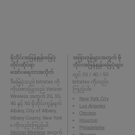
မိုဘိုင်းအမြန်နှုန်းမြေပုံ
အခြားဇုန်များအတွက် မို
တိုင်းဆိုင်ရာ
ဘိုင်းအမြန်နှုန်းမြေပုံများ
အော်ပရေတာအလိုက်
တွင် 3G / 4G / 5G
ဒီမြေပုံသည် bitrates ကို
bitrates ကိုလည်း
ကိုယ်စားပြုသည် Verizon
ကြည့်ပါ။ :
Wireless အတွက် 2G, 3G,
New York City
4G နှင့် 5G မိုဘိုင်းကွန်ရက်
Los Angeles
Albany, City of Albany,
Chicago
Albany County, New York
Houston
။ ကိုလည်းကြည့်ပါ:
Philadelphia
Verizon Wireless
အတွက်
Phoenix