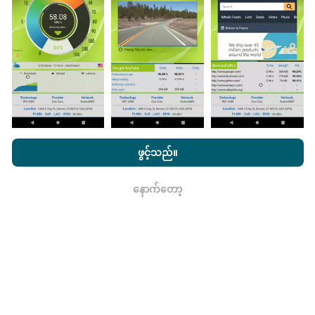
သည်။
ဒေတာများများလေမြေပုံများပြည့်စုံလေလေ
ဖြစ်သည်။
မွမ်းမံမှုများကိုဘယ်လိုလုပ်ထားသလဲ။
nPerf.com ကိုကြည့်ခြင်းအားဖြင့်ကျွန်ုပ်တို့၏
သီးသန့် နှင့် Cookies
အသုံးပြုမှုမူဝါဒ နှင့်ကျွန်ုပ်တို့၏ nPerf စမ်းသပ်မှု
us
သုံးစွဲသူလိုင်စင်
ဖွင့်သည်။
သဘောတူညီချက်
။
ကွန်ယက်လွှမ်းခြုံမြေပုံသည်နာရီတိုင်း bot မှ
အလိုအလျောက် update လုပ်သည်။ အမြန်မြေပုံများကို
၁၅
နောက်တော့
မိနစ်တိုင်းတွင် update လုပ်သည်။
ဒေတာကိုနှစ်နှစ်ပြသ
ရလား
နေသည်။ ၂ နှစ်အကြာတွင်သက်တမ်းအရင့်ဆုံး
အချက်အလက်များကိုမြေပုံများမှတစ်လတစ်ကြိမ်
ဖယ်ရှားသည်။