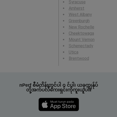
Syracuse
Amherst
West Albany
Greenburgh
New Rochelle
Cheektowaga
Mount Vernon
Schenectady
Utica
Brentwood
nPerf စီမံကိန်းတွင်ပါ ၀ င်ပါ၊ ယခုကျွန်ုပ်
တို့အက်ပလီကေးရှင်းကိုကူးယူပါ။