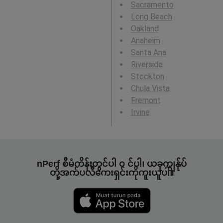
Sacramento
Long Beach
Oakland
Anaheim
Santa Ana
Riverside
Stockton
Chula Vista
Fremont
Irvine
nPerf စီမံကိန်းတွင်ပါ ၀ င်ပါ၊ ယခုကျွန်ုပ်
တို့အက်ပလီကေးရှင်းကိုကူးယူပါ။