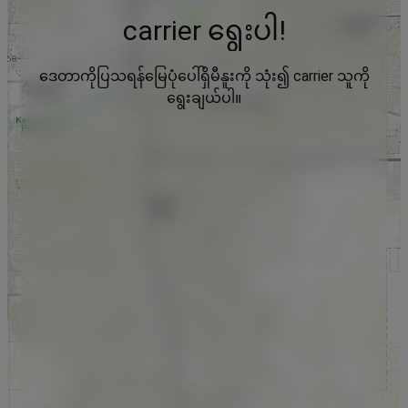
carrier ရွေးပါ!
ဒေတာကိုပြသရန်မြေပုံပေါ်ရှိမီနူးကို သုံး၍ carrier သူကို
ရွေးချယ်ပါ။