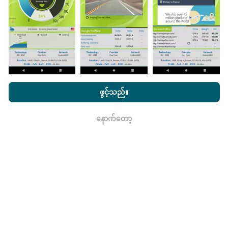
သည်။
ဒေတာများများလေမြေပုံများပြည့်စုံလေလေ
ဖြစ်သည်။
nPerf.com ကိုကြည့်ခြင်းအားဖြင့်ကျွန်ုပ်တို့၏
သီးသန့် နှင့် Cookies
အသုံးပြုမှုမူဝါဒ နှင့်ကျွန်ုပ်တို့၏ nPerf စမ်းသပ်မှု
us
သုံးစွဲသူလိုင်စင်
ဖွင့်သည်။
မွမ်းမံမှုများကိုဘယ်လိုလုပ်ထားသလဲ။
သဘောတူညီချက်
။
နောက်တော့
ကွန်ယက်လွှမ်းခြုံမြေပုံသည်နာရီတိုင်း bot မှ
ရလား
အလိုအလျောက် update လုပ်သည်။ အမြန်မြေပုံများကို
၁၅
မိနစ်တိုင်းတွင် update လုပ်သည်။
ဒေတာကိုနှစ်နှစ်ပြသ
နေသည်။ ၂ နှစ်အကြာတွင်သက်တမ်းအရင့်ဆုံး
အချက်အလက်များကိုမြေပုံများမှတစ်လတစ်ကြိမ်
ဖယ်ရှားသည်။