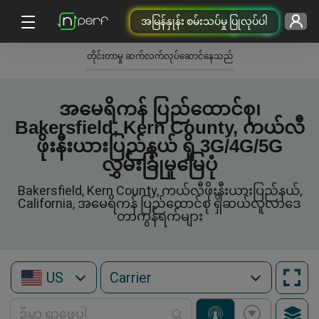
အမြန်နှုန်း စမ်းသပ်မှု ပြုလုပ်ပါ
တိုင်းတာမှု ဆက်လက်လုပ်ဆောင်နေသည်
အမေရိကန် ပြည်ထောင်စု၊
Bakersfield, Kern County, ကယ်လီ
ဖိုးနီးယားပြည်နယ် ရှိ 3G/4G/5G
လွှမ်းခြုံမှုမြေပုံ
Bakersfield, Kern County, ကယ်လီဖိုးနီးယားပြည်နယ်,
California, အမေရိကန် ပြည်ထောင်စု ရှိဆယ်လူလာဒေ
တာကွန်ရက်များ
US