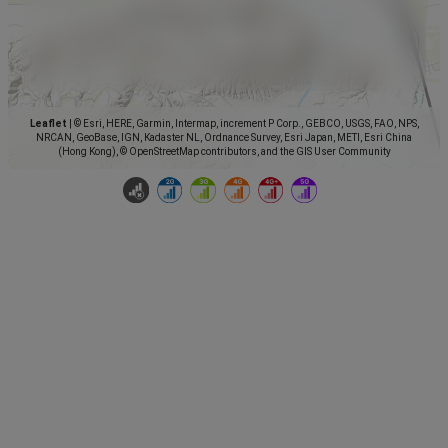
Leaflet
|
© Esri, HERE, Garmin, Intermap, increment P Corp., GEBCO, USGS, FAO, NPS,
NRCAN, GeoBase, IGN, Kadaster NL, Ordnance Survey, Esri Japan, METI, Esri China
(Hong Kong), © OpenStreetMap contributors, and the GIS User Community