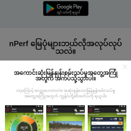
nPerf မြေပုံများဘယ်လိုအလုပ်လုပ်
သလဲ။
အကောင်းဆုံးမြန်နှုန်းစမ်းသပ်မှုအတွေ့အကြုံ
အတွက် အက်ပ်သို့သွားပါ။
ဘာ့ကြောင့် လျှော့ပေးတာလဲ။ အဆုံးစွန်သောမြန်နှုန်းစမ်းသပ်မှု
ဒေတာကဘယ်ကနေလာတာလဲ
အတွေ့အကြုံအတွက် ကျွန်ုပ်တို့၏အက်ပ်ကို ရယူပါ။
ဒေတာများကို nPerf အက်ပလီကေးရှင်းအသုံးပြုသူများမှ
ပြုလုပ်သောစမ်းသပ်မှုများမှရယူသည်။ ဤရွေ့ကားစစ်
မှန်သောအခြေအနေများ, စစ်မှန်သောအခြေအနေများတွင်
ကောက်ယူစမ်းသပ်မှုဖြစ်ကြသည်။ သင်လည်းပါ ၀ င်လိုပါက
nPerf အက်ပ်ကိုသင်၏စမတ်ဖုန်းထဲသို့ဒေါင်းလုပ်ဆွဲရန်ဖြစ်