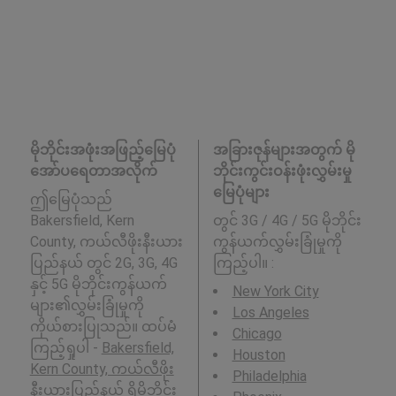
မိုဘိုင်းအဖုံးအဖြည့်မြေပုံ
အခြားဇုန်များအတွက် မို
အော်ပရေတာအလိုက်
ဘိုင်းကွင်းဝန်းဖုံးလွှမ်းမှု
မြေပုံများ
ဤမြေပုံသည်
Bakersfield, Kern
တွင် 3G / 4G / 5G မိုဘိုင်း
County, ကယ်လီဖိုးနီးယား
ကွန်ယက်လွှမ်းခြုံမှုကို
ပြည်နယ် တွင် 2G, 3G, 4G
ကြည့်ပါ။ :
နှင့် 5G မိုဘိုင်းကွန်ယက်
New York City
များ၏လွှမ်းခြုံမှုကို
Los Angeles
ကိုယ်စားပြုသည်။ ထပ်မံ
Chicago
ကြည့်ရှုပါ -
Bakersfield,
Houston
Kern County, ကယ်လီဖိုး
Philadelphia
နီးယားပြည်နယ်
ရှိမိုဘိုင်း