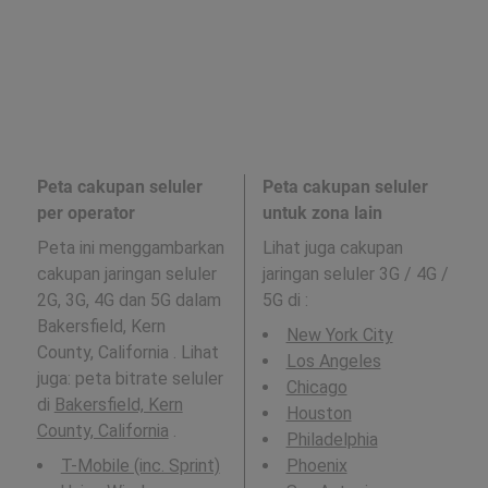
Peta cakupan seluler
Peta cakupan seluler
per operator
untuk zona lain
Peta ini menggambarkan
Lihat juga cakupan
cakupan jaringan seluler
jaringan seluler 3G / 4G /
2G, 3G, 4G dan 5G dalam
5G di
:
Bakersfield, Kern
New York City
County, California . Lihat
Los Angeles
juga: peta bitrate seluler
Chicago
di
Bakersfield, Kern
Houston
County, California
.
Philadelphia
T-Mobile (inc. Sprint)
Phoenix