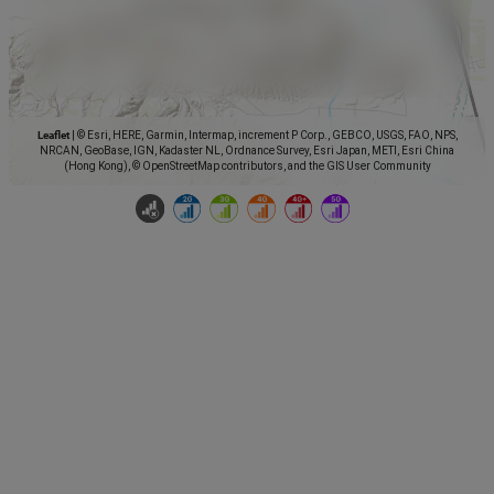
Leaflet
|
© Esri, HERE, Garmin, Intermap, increment P Corp., GEBCO, USGS, FAO, NPS,
NRCAN, GeoBase, IGN, Kadaster NL, Ordnance Survey, Esri Japan, METI, Esri China
(Hong Kong), © OpenStreetMap contributors, and the GIS User Community