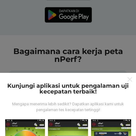
Bagaimana cara kerja peta
nPerf?
Kunjungi aplikasi untuk pengalaman uji
kecepatan terbaik!
Dari mana data tersebut berasal?
Mengapa menerima lebih sedikit? Dapatkan aplikasi kami untuk
pengalaman tes kecepatan tertinggi!
Data dikumpulkan dari tes yang dilakukan oleh
pengguna aplikasi nPerf. Tes yang dilakukan pada
kondisi yang sebenarnya, langsung di lapangan. Jika
Anda ingin terlibat juga, yang harus Anda lakukan