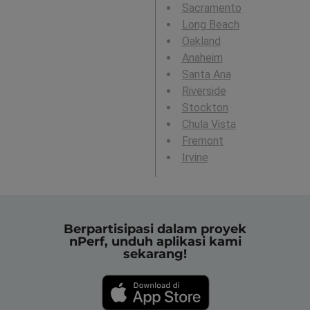
Sacramento
Long Beach
Oakland
Anaheim
Santa Ana
Riverside
Stockton
Chula Vista
Fremont
Irvine
Berpartisipasi dalam proyek
nPerf, unduh aplikasi kami
sekarang!