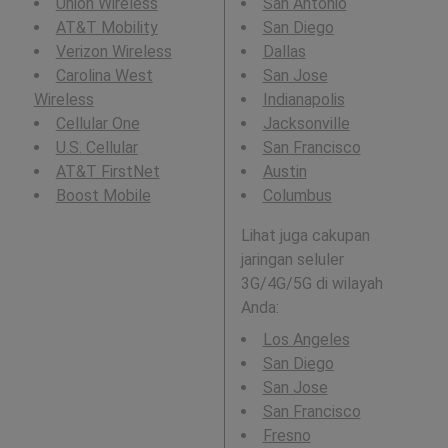
Union Wireless
San Antonio
AT&T Mobility
San Diego
Verizon Wireless
Dallas
Carolina West
San Jose
Wireless
Indianapolis
Cellular One
Jacksonville
U.S. Cellular
San Francisco
AT&T FirstNet
Austin
Boost Mobile
Columbus
Lihat juga cakupan
jaringan seluler
3G/4G/5G di wilayah
Anda:
Los Angeles
San Diego
San Jose
San Francisco
Fresno