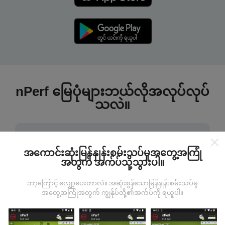
nPerf မြေပုံများဘယ်လိုအလုပ်လုပ်
သလဲ။
အကောင်းဆုံးမြန်နှုန်းစမ်းသပ်မှုအတွေ့အကြုံ
အတွက် အက်ပ်သို့သွားပါ။
ဒေတာကဘယ်ကနေလာတာလဲ
ဘာ့ကြောင့် လျှော့ပေးတာလဲ။ အဆုံးစွန်သောမြန်နှုန်းစမ်းသပ်မှု
အတွေ့အကြုံအတွက် ကျွန်ုပ်တို့၏အက်ပ်ကို ရယူပါ။
ဒေတာများကို nPerf အက်ပလီကေးရှင်းအသုံးပြုသူများမှ
ပြုလုပ်သောစမ်းသပ်မှုများမှရယူသည်။ ဤရွေ့ကားစစ်
မှန်သောအခြေအနေများ, စစ်မှန်သောအခြေအနေများတွင်