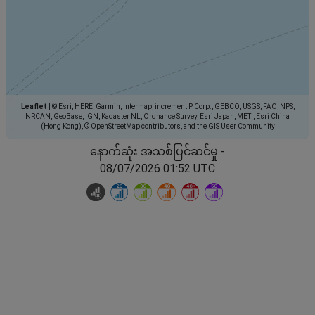
Leaflet
|
© Esri, HERE, Garmin, Intermap, increment P Corp., GEBCO, USGS, FAO, NPS,
NRCAN, GeoBase, IGN, Kadaster NL, Ordnance Survey, Esri Japan, METI, Esri China
(Hong Kong), © OpenStreetMap contributors, and the GIS User Community
နောက်ဆုံး အသစ်ပြင်ဆင်မှု -
08/07/2026 01:52 UTC