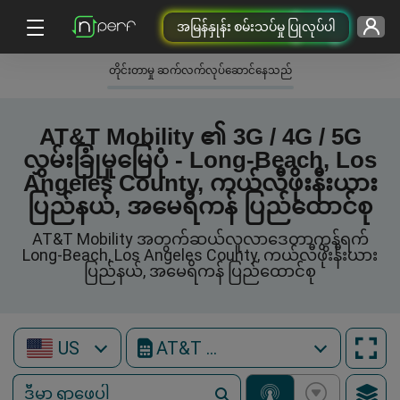
အမြန်နှုန်း စမ်းသပ်မှု ပြုလုပ်ပါ
တိုင်းတာမှု ဆက်လက်လုပ်ဆောင်နေသည်
AT&T Mobility ၏ 3G / 4G / 5G
လွှမ်းခြုံမှုမြေပုံ - Long-Beach, Los
Angeles County, ကယ်လီဖိုးနီးယား
ပြည်နယ်, အမေရိကန် ပြည်ထောင်စု
AT&T Mobility အတွက်ဆယ်လူလာဒေတာကွန်ရက်
Long-Beach, Los Angeles County, ကယ်လီဖိုးနီးယား
ပြည်နယ်, အမေရိကန် ပြည်ထောင်စု
US
AT&T Mobility