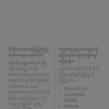
မိုဘိုင်းအဖုံးအဖြည့်မြေပုံ
အခြားဇုန်များအတွက် မို
အော်ပရေတာအလိုက်
ဘိုင်းကွင်းဝန်းဖုံးလွှမ်းမှု
မြေပုံများ
ဤမြေပုံများ၏လွှမ်းခြုံ
ကိုယ်စားပြု AT&T
တွင် 3G / 4G / 5G မိုဘိုင်း
Mobility အတွက် 2G, 3G,
ကွန်ယက်လွှမ်းခြုံမှုကို
4G နှင့် 5G မိုဘိုင်းကွန်ရက်
ကြည့်ပါ။ :
Long-Beach, Los
New York City
Angeles County, ကယ်လီ
Los Angeles
ဖိုးနီးယားပြည်နယ် ။ ကို
Chicago
လည်းကြည့်ပါ:
AT&T
Houston