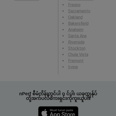
Fresno
Sacramento
Oakland
Bakersfield
Anaheim
Santa Ana
Riverside
Stockton
Chula Vista
Fremont
Irvine
nPerf စီမံကိန်းတွင်ပါ ၀ င်ပါ၊ ယခုကျွန်ုပ်
တို့အက်ပလီကေးရှင်းကိုကူးယူပါ။