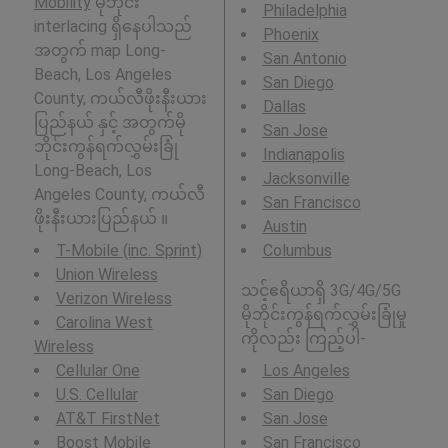
Mobility
မိုဘိုင်း
Philadelphia
interlacing ရှိနေပါသည်
Phoenix
အတွက် map Long-
San Antonio
Beach, Los Angeles
San Diego
County, ကယ်လီဖိုးနီးယား
Dallas
ပြည်နယ် နှင့် အတွက်မို
San Jose
ဘိုင်းကွန်ရက်လွှမ်းခြုံ
Indianapolis
Long-Beach, Los
Jacksonville
Angeles County, ကယ်လီ
San Francisco
ဖိုးနီးယားပြည်နယ် ။
Austin
T-Mobile (inc. Sprint)
Columbus
Union Wireless
သင့်ဧရိယာရှိ 3G/4G/5G
Verizon Wireless
မိုဘိုင်းကွန်ရက်လွှမ်းခြုံမှု
Carolina West
ကိုလည်း ကြည့်ပါ-
Wireless
Cellular One
Los Angeles
U.S. Cellular
San Diego
AT&T FirstNet
San Jose
Boost Mobile
San Francisco