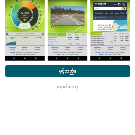
ကောက်ယူစမ်းသပ်မှုဖြစ်ကြသည်။ သင်လည်းပါ ၀ င်လိုပါက
nPerf အက်ပ်ကိုသင်၏စမတ်ဖုန်းထဲသို့ဒေါင်းလုပ်ဆွဲရန်ဖြစ်
သည်။
ဒေတာများများလေမြေပုံများပြည့်စုံလေလေ
ဖြစ်သည်။
nPerf.com ကိုကြည့်ခြင်းအားဖြင့်ကျွန်ုပ်တို့၏
သီးသန့် နှင့် Cookies
မွမ်းမံမှုများကိုဘယ်လိုလုပ်ထားသလဲ။
အသုံးပြုမှုမူဝါဒ နှင့်ကျွန်ုပ်တို့၏ nPerf စမ်းသပ်မှု
us
သုံးစွဲသူလိုင်စင်
ဖွင့်သည်။
သဘောတူညီချက်
။
ကွန်ယက်လွှမ်းခြုံမြေပုံသည်နာရီတိုင်း bot မှ
နောက်တော့
အလိုအလျောက် update လုပ်သည်။ အမြန်မြေပုံများကို
၁၅
ရလား
မိနစ်တိုင်းတွင် update လုပ်သည်။
ဒေတာကိုနှစ်နှစ်ပြသ
နေသည်။ ၂ နှစ်အကြာတွင်သက်တမ်းအရင့်ဆုံး
အချက်အလက်များကိုမြေပုံများမှတစ်လတစ်ကြိမ်
ဖယ်ရှားသည်။