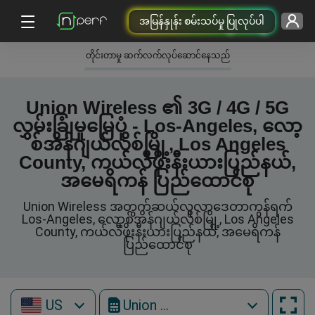
အမြန်နှုန်း စမ်းသပ်မှု ပြုလုပ်ပါ
တိုင်းတာမှု ဆက်လက်လုပ်ဆောင်နေသည်
Union Wireless ၏ 3G / 4G / 5G
လွှမ်းခြုံမှုမြေပုံ - Los-Angeles, လော့
စ်အိန်ဂျယ်လိစ်မြို့, Los Angeles
County, ကယ်လီဖိုးနီးယားပြည်နယ်,
အမေရိကန် ပြည်ထောင်စု
Union Wireless အတွက်ဆယ်လူလာဒေတာကွန်ရက်
Los-Angeles, လော့စ်အိန်ဂျယ်လိစ်မြို့, Los Angeles
County, ကယ်လီဖိုးနီးယားပြည်နယ်, အမေရိကန်
ပြည်ထောင်စု
US
Union Wireless