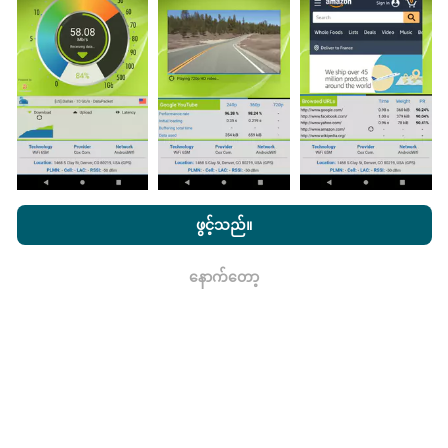
ပြုလုပ်သောစမ်းသပ်မှုများမှရယူသည်။ ဤရွေ့ကားစစ်
မှန်သောအခြေအနေများ, စစ်မှန်သောအခြေအနေများတွင်
ကောက်ယူစမ်းသပ်မှုဖြစ်ကြသည်။ သင်လည်းပါ ၀ င်လိုပါက
nPerf အက်ပ်ကိုသင်၏စမတ်ဖုန်းထဲသို့ဒေါင်းလုပ်ဆွဲရန်ဖြစ်
သည်။
ဒေတာများများလေမြေပုံများပြည့်စုံလေလေ
ဖြစ်သည်။
nPerf.com ကိုကြည့်ခြင်းအားဖြင့်ကျွန်ုပ်တို့၏
သီးသန့် နှင့် Cookies
အသုံးပြုမှုမူဝါဒ နှင့်ကျွန်ုပ်တို့၏ nPerf စမ်းသပ်မှု
us
သုံးစွဲသူလိုင်စင်
ဖွင့်သည်။
သဘောတူညီချက်
။
မွမ်းမံမှုများကိုဘယ်လိုလုပ်ထားသလဲ။
နောက်တော့
ရလား
ကွန်ယက်လွှမ်းခြုံမြေပုံသည်နာရီတိုင်း bot မှ
အလိုအလျောက် update လုပ်သည်။ အမြန်မြေပုံများကို
၁၅
မိနစ်တိုင်းတွင် update လုပ်သည်။
ဒေတာကိုနှစ်နှစ်ပြသ
နေသည်။ ၂ နှစ်အကြာတွင်သက်တမ်းအရင့်ဆုံး
အချက်အလက်များကိုမြေပုံများမှတစ်လတစ်ကြိမ်
ဖယ်ရှားသည်။