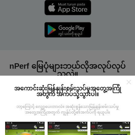
nPerf မြေပုံများဘယ်လိုအလုပ်လုပ်
သလဲ။
အကောင်းဆုံးမြန်နှုန်းစမ်းသပ်မှုအတွေ့အကြုံ
အတွက် အက်ပ်သို့သွားပါ။
ဘာ့ကြောင့် လျှော့ပေးတာလဲ။ အဆုံးစွန်သောမြန်နှုန်းစမ်းသပ်မှု
အတွေ့အကြုံအတွက် ကျွန်ုပ်တို့၏အက်ပ်ကို ရယူပါ။
ဒေတာကဘယ်ကနေလာတာလဲ
ဒေတာများကို nPerf အက်ပလီကေးရှင်းအသုံးပြုသူများမှ