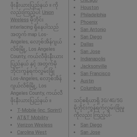
Chicago
ဖိုးနီးယားပြည်နယ် ။ ကို
Houston
လည်းကြည့်ပါ:
Union
Philadelphia
Wireless
မိုဘိုင်း
Phoenix
interlacing ရှိနေပါသည်
San Antonio
အတွက် map Los-
San Diego
Angeles, လော့စ်အိန်ဂျယ်
Dallas
လိစ်မြို့, Los Angeles
San Jose
County, ကယ်လီဖိုးနီးယား
Indianapolis
ပြည်နယ် နှင့် အတွက်မို
Jacksonville
ဘိုင်းကွန်ရက်လွှမ်းခြုံ
San Francisco
Los-Angeles, လော့စ်အိန်
Austin
ဂျယ်လိစ်မြို့, Los
Columbus
Angeles County, ကယ်လီ
ဖိုးနီးယားပြည်နယ် ။
သင့်ဧရိယာရှိ 3G/4G/5G
မိုဘိုင်းကွန်ရက်လွှမ်းခြုံမှု
T-Mobile (inc. Sprint)
ကိုလည်း ကြည့်ပါ-
AT&T Mobility
Verizon Wireless
San Diego
Carolina West
San Jose