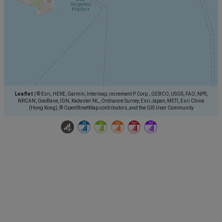
Leaflet
|
© Esri, HERE, Garmin, Intermap, increment P Corp., GEBCO, USGS, FAO, NPS,
NRCAN, GeoBase, IGN, Kadaster NL, Ordnance Survey, Esri Japan, METI, Esri China
(Hong Kong), © OpenStreetMap contributors, and the GIS User Community