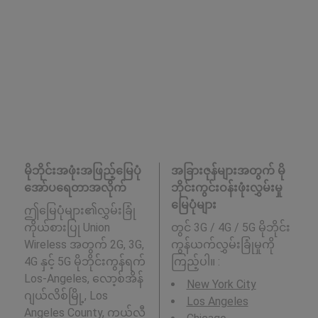
မိုဘိုင်းအဖုံးအဖြည့်မြေပုံ
အခြားဇုန်များအတွက် မို
အော်ပရေတာအလိုက်
ဘိုင်းကွင်းဝန်းဖုံးလွှမ်းမှု
မြေပုံများ
ဤမြေပုံများ၏လွှမ်းခြုံ
ကိုယ်စားပြု Union
တွင် 3G / 4G / 5G မိုဘိုင်း
Wireless အတွက် 2G, 3G,
ကွန်ယက်လွှမ်းခြုံမှုကို
4G နှင့် 5G မိုဘိုင်းကွန်ရက်
ကြည့်ပါ။ :
Los-Angeles, လော့စ်အိန်
New York City
ဂျယ်လိစ်မြို့, Los
Los Angeles
Angeles County, ကယ်လီ