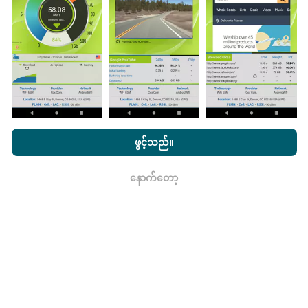
ကောက်ယူစမ်းသပ်မှုဖြစ်ကြသည်။ သင်လည်းပါ ၀ င်လိုပါက
nPerf အက်ပ်ကိုသင်၏စမတ်ဖုန်းထဲသို့ဒေါင်းလုပ်ဆွဲရန်ဖြစ်
သည်။
ဒေတာများများလေမြေပုံများပြည့်စုံလေလေ
ဖြစ်သည်။
nPerf.com ကိုကြည့်ခြင်းအားဖြင့်ကျွန်ုပ်တို့၏
သီးသန့် နှင့် Cookies
အသုံးပြုမှုမူဝါဒ နှင့်ကျွန်ုပ်တို့၏ nPerf စမ်းသပ်မှု
us
သုံးစွဲသူလိုင်စင်
ဖွင့်သည်။
သဘောတူညီချက်
။
မွမ်းမံမှုများကိုဘယ်လိုလုပ်ထားသလဲ။
နောက်တော့
ရလား
ကွန်ယက်လွှမ်းခြုံမြေပုံသည်နာရီတိုင်း bot မှ
အလိုအလျောက် update လုပ်သည်။ အမြန်မြေပုံများကို
၁၅
မိနစ်တိုင်းတွင် update လုပ်သည်။
ဒေတာကိုနှစ်နှစ်ပြသ
နေသည်။ ၂ နှစ်အကြာတွင်သက်တမ်းအရင့်ဆုံး
အချက်အလက်များကိုမြေပုံများမှတစ်လတစ်ကြိမ်
ဖယ်ရှားသည်။