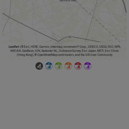
Leaflet
|
© Esri, HERE, Garmin, Intermap, increment P Corp., GEBCO, USGS, FAO, NPS,
NRCAN, GeoBase, IGN, Kadaster NL, Ordnance Survey, Esri Japan, METI, Esri China
(Hong Kong), © OpenStreetMap contributors, and the GIS User Community