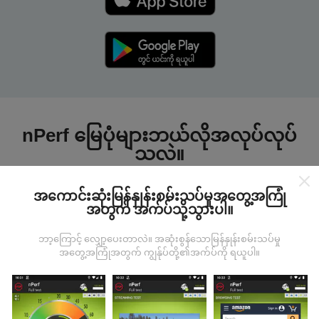
nPerf မြေပုံများဘယ်လိုအလုပ်လုပ်
သလဲ။
အကောင်းဆုံးမြန်နှုန်းစမ်းသပ်မှုအတွေ့အကြုံ
အတွက် အက်ပ်သို့သွားပါ။
ဘာ့ကြောင့် လျှော့ပေးတာလဲ။ အဆုံးစွန်သောမြန်နှုန်းစမ်းသပ်မှု
ဒေတာကဘယ်ကနေလာတာလဲ
အတွေ့အကြုံအတွက် ကျွန်ုပ်တို့၏အက်ပ်ကို ရယူပါ။
ဒေတာများကို nPerf အက်ပလီကေးရှင်းအသုံးပြုသူများမှ
ပြုလုပ်သောစမ်းသပ်မှုများမှရယူသည်။ ဤရွေ့ကားစစ်
မှန်သောအခြေအနေများ, စစ်မှန်သောအခြေအနေများတွင်