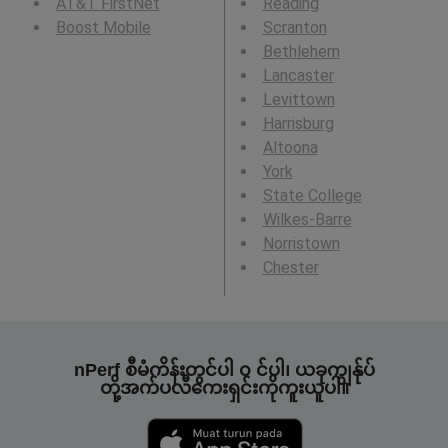
AT&T FirstNet
Reading
Boost Mobile
Scranton
Bethlehem
Lancaster
Levittown
Harrisburg
Altoona
York
State College
Wilkes-Barre
Norristown
Chester
nPerf စီမံကိန်းတွင်ပါ ၀ င်ပါ၊ ယခုကျွန်ုပ်
တို့အက်ပလီကေးရှင်းကိုကူးယူပါ။