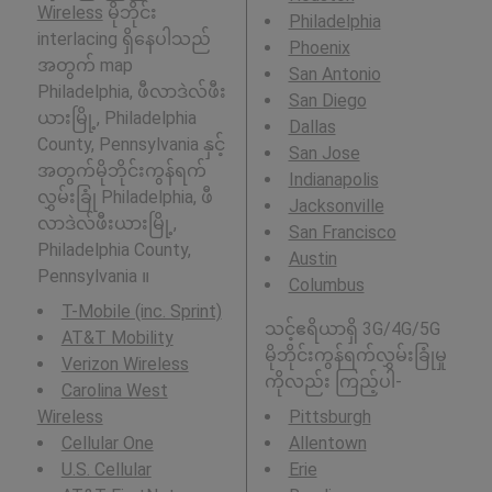
Wireless
မိုဘိုင်း
Philadelphia
interlacing ရှိနေပါသည်
Phoenix
အတွက် map
San Antonio
Philadelphia, ဖီလာဒဲလ်ဖီး
San Diego
ယားမြို့, Philadelphia
Dallas
County, Pennsylvania နှင့်
San Jose
အတွက်မိုဘိုင်းကွန်ရက်
Indianapolis
လွှမ်းခြုံ Philadelphia, ဖီ
Jacksonville
လာဒဲလ်ဖီးယားမြို့,
San Francisco
Philadelphia County,
Austin
Pennsylvania ။
Columbus
T-Mobile (inc. Sprint)
သင့်ဧရိယာရှိ 3G/4G/5G
AT&T Mobility
မိုဘိုင်းကွန်ရက်လွှမ်းခြုံမှု
Verizon Wireless
ကိုလည်း ကြည့်ပါ-
Carolina West
Wireless
Pittsburgh
Cellular One
Allentown
U.S. Cellular
Erie