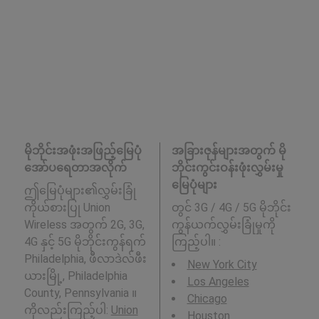
မိုဘိုင်းအဖုံးအဖြည့်မြေပုံ
အခြားဇုန်များအတွက် မို
အော်ပရေတာအလိုက်
ဘိုင်းကွင်းဝန်းဖုံးလွှမ်းမှု
မြေပုံများ
ဤမြေပုံများ၏လွှမ်းခြုံ
ကိုယ်စားပြု Union
တွင် 3G / 4G / 5G မိုဘိုင်း
Wireless အတွက် 2G, 3G,
ကွန်ယက်လွှမ်းခြုံမှုကို
4G နှင့် 5G မိုဘိုင်းကွန်ရက်
ကြည့်ပါ။ :
Philadelphia, ဖီလာဒဲလ်ဖီး
New York City
ယားမြို့, Philadelphia
Los Angeles
County, Pennsylvania ။
Chicago
ကိုလည်းကြည့်ပါ:
Union
Houston