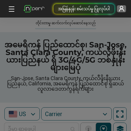
အမြန်နှုန်း စမ်းသပ်မှု ပြုလုပ်ပါ
တိုင်းတာမှု ဆက်လက်လုပ်ဆောင်နေသည်
အမေရိကန် ပြည်ထောင်စု၊ San-Jose,
Santa Clara County, ကယ်လီဖိုးနီး
ယားပြည်နယ် ရှိ 3G/4G/5G ဘစ်နှုန်း
များမြေပုံ
San-Jose, Santa Clara County, ကယ်လီဖိုးနီးယား
ပြည်နယ်, California, အမေရိကန် ပြည်ထောင်စု ရှိဆယ်
လူလာဒေတာကွန်ရက်များ
US