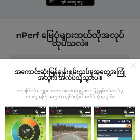
nPerf မြေပုံများဘယ်လိုအလုပ်
လုပ်သလဲ။
အကောင်းဆုံးမြန်နှုန်းစမ်းသပ်မှုအတွေ့အကြုံ
အတွက် အက်ပ်သို့သွားပါ။
ဒေတာကဘယ်ကနေလာတာလဲ
ဘာ့ကြောင့် လျှော့ပေးတာလဲ။ အဆုံးစွန်သောမြန်နှုန်းစမ်းသပ်မှု
အတွေ့အကြုံအတွက် ကျွန်ုပ်တို့၏အက်ပ်ကို ရယူပါ။
ဒေတာများကို nPerf အက်ပလီကေးရှင်းအသုံးပြုသူများမှ
ပြုလုပ်သောစမ်းသပ်မှုများမှရယူသည်။ ဤရွေ့ကားစစ်
မှန်သောအခြေအနေများ, စစ်မှန်သောအခြေအနေများတွင်
ကောက်ယူစမ်းသပ်မှုဖြစ်ကြသည်။ သင်လည်းပါ ၀ င်လိုပါက
nPerf အက်ပ်ကိုသင်၏စမတ်ဖုန်းထဲသို့ဒေါင်းလုပ်ဆွဲရန်ဖြစ်
သည်။
ဒေတာများများလေမြေပုံများပြည့်စုံလေလေ