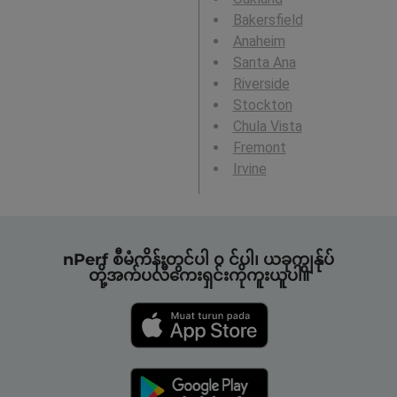
Bakersfield
Anaheim
Santa Ana
Riverside
Stockton
Chula Vista
Fremont
Irvine
nPerf စီမံကိန်းတွင်ပါ ၀ င်ပါ၊ ယခုကျွန်ုပ်
တို့အက်ပလီကေးရှင်းကိုကူးယူပါ။