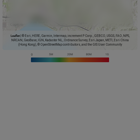
Leaflet
|
© Esri, HERE, Garmin, Intermap, increment P Corp., GEBCO, USGS, FAO, NPS,
NRCAN, GeoBase, IGN, Kadaster NL, Ordnance Survey, Esri Japan, METI, Esri China
(Hong Kong), © OpenStreetMap contributors, and the GIS User Community