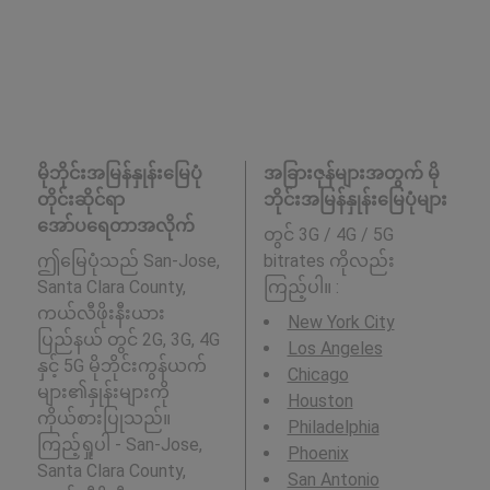
မိုဘိုင်းအမြန်နှုန်းမြေပုံ
အခြားဇုန်များအတွက် မို
တိုင်းဆိုင်ရာ
ဘိုင်းအမြန်နှုန်းမြေပုံများ
အော်ပရေတာအလိုက်
တွင် 3G / 4G / 5G
ဤမြေပုံသည် San-Jose,
bitrates ကိုလည်း
Santa Clara County,
ကြည့်ပါ။ :
ကယ်လီဖိုးနီးယား
New York City
ပြည်နယ် တွင် 2G, 3G, 4G
Los Angeles
နှင့် 5G မိုဘိုင်းကွန်ယက်
Chicago
များ၏နှုန်းများကို
Houston
ကိုယ်စားပြုသည်။
Philadelphia
ကြည့်ရှုပါ - San-Jose,
Phoenix
Santa Clara County,
San Antonio