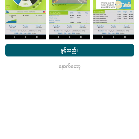
ဖြစ်သည်။
nPerf.com ကိုကြည့်ခြင်းအားဖြင့်ကျွန်ုပ်တို့၏
သီးသန့် နှင့် Cookies
မွမ်းမံမှုများကိုဘယ်လိုလုပ်ထားသလဲ။
အသုံးပြုမှုမူဝါဒ နှင့်ကျွန်ုပ်တို့၏ nPerf စမ်းသပ်မှု
us
သုံးစွဲသူလိုင်စင်
ဖွင့်သည်။
သဘောတူညီချက်
။
ကွန်ယက်လွှမ်းခြုံမြေပုံသည်နာရီတိုင်း bot မှ
နောက်တော့
ရလား
အလိုအလျောက် update လုပ်သည်။ အမြန်မြေပုံများကို
၁၅
မိနစ်တိုင်းတွင် update လုပ်သည်။
ဒေတာကိုနှစ်နှစ်ပြသ
နေသည်။ ၂ နှစ်အကြာတွင်သက်တမ်းအရင့်ဆုံး
အချက်အလက်များကိုမြေပုံများမှတစ်လတစ်ကြိမ်
ဖယ်ရှားသည်။