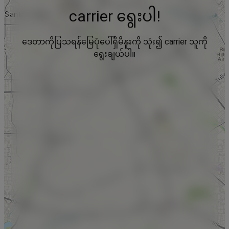
carrier ရွေးပါ!
ဒေတာကိုပြသရန်မြေပုံပေါ်ရှိမီနူးကို သုံး၍ carrier သူကို
ရွေးချယ်ပါ။