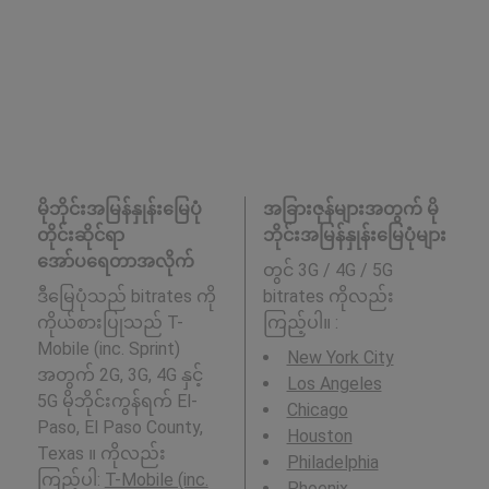
မိုဘိုင်းအမြန်နှုန်းမြေပုံ
အခြားဇုန်များအတွက် မို
တိုင်းဆိုင်ရာ
ဘိုင်းအမြန်နှုန်းမြေပုံများ
အော်ပရေတာအလိုက်
တွင် 3G / 4G / 5G
ဒီမြေပုံသည် bitrates ကို
bitrates ကိုလည်း
ကိုယ်စားပြုသည် T-
ကြည့်ပါ။ :
Mobile (inc. Sprint)
New York City
အတွက် 2G, 3G, 4G နှင့်
Los Angeles
5G မိုဘိုင်းကွန်ရက် El-
Chicago
Paso, El Paso County,
Houston
Texas ။ ကိုလည်း
Philadelphia
ကြည့်ပါ:
T-Mobile (inc.
Phoenix