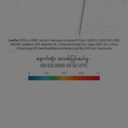
Leaflet
|
© Esri, HERE, Garmin, Intermap, increment P Corp., GEBCO, USGS, FAO, NPS,
NRCAN, GeoBase, IGN, Kadaster NL, Ordnance Survey, Esri Japan, METI, Esri China
(Hong Kong), © OpenStreetMap contributors, and the GIS User Community
နောက်ဆုံး အသစ်ပြင်ဆင်မှု -
05/25/2026 03:52 UTC