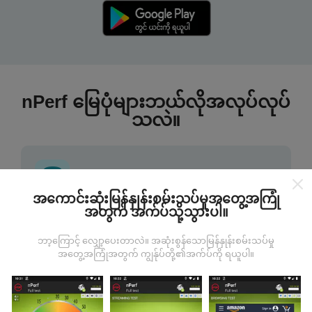
nPerf မြေပုံများဘယ်လိုအလုပ်လုပ်
သလဲ။
အကောင်းဆုံးမြန်နှုန်းစမ်းသပ်မှုအတွေ့အကြုံ
အတွက် အက်ပ်သို့သွားပါ။
ဒေတာကဘယ်ကနေလာတာလဲ
ဘာ့ကြောင့် လျှော့ပေးတာလဲ။ အဆုံးစွန်သောမြန်နှုန်းစမ်းသပ်မှု
ဒေတာများကို nPerf အက်ပလီကေးရှင်းအသုံးပြုသူများမှ
အတွေ့အကြုံအတွက် ကျွန်ုပ်တို့၏အက်ပ်ကို ရယူပါ။
ပြုလုပ်သောစမ်းသပ်မှုများမှရယူသည်။ ဤရွေ့ကားစစ်
မှန်သောအခြေအနေများ, စစ်မှန်သောအခြေအနေများတွင်
ကောက်ယူစမ်းသပ်မှုဖြစ်ကြသည်။ သင်လည်းပါ ၀ င်လိုပါက
nPerf အက်ပ်ကိုသင်၏စမတ်ဖုန်းထဲသို့ဒေါင်းလုပ်ဆွဲရန်ဖြစ်