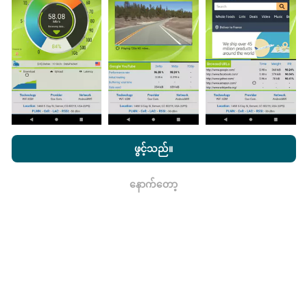
သည်။
ဒေတာများများလေမြေပုံများပြည့်စုံလေလေ
ဖြစ်သည်။
မွမ်းမံမှုများကိုဘယ်လိုလုပ်ထားသလဲ။
nPerf.com ကိုကြည့်ခြင်းအားဖြင့်ကျွန်ုပ်တို့၏
သီးသန့် နှင့် Cookies
အသုံးပြုမှုမူဝါဒ နှင့်ကျွန်ုပ်တို့၏ nPerf စမ်းသပ်မှု
us
သုံးစွဲသူလိုင်စင်
ဖွင့်သည်။
သဘောတူညီချက်
။
ကွန်ယက်လွှမ်းခြုံမြေပုံသည်နာရီတိုင်း bot မှ
အလိုအလျောက် update လုပ်သည်။ အမြန်မြေပုံများကို
၁၅
နောက်တော့
မိနစ်တိုင်းတွင် update လုပ်သည်။
ဒေတာကိုနှစ်နှစ်ပြသ
ရလား
နေသည်။ ၂ နှစ်အကြာတွင်သက်တမ်းအရင့်ဆုံး
အချက်အလက်များကိုမြေပုံများမှတစ်လတစ်ကြိမ်
ဖယ်ရှားသည်။