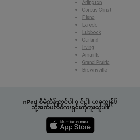
Arlington
Corpus Christi
Plano
Laredo
Lubbock
Garland
Irving
Amarillo
Grand Prairie
Brownsville
nPerf စီမံကိန်းတွင်ပါ ၀ င်ပါ၊ ယခုကျွန်ုပ်
တို့အက်ပလီကေးရှင်းကိုကူးယူပါ။