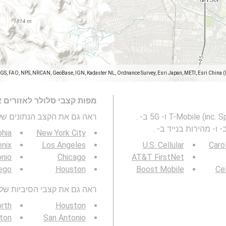
SGS, FAO, NPS, NRCAN, GeoBase, IGN, Kadaster NL, Ordnance Survey, Esri Japan, METI, Esri China 
מפות קצבי סלולר לאזורים 
מפה זו מייצגת מהירות של רשת סלולרית T-Mobile (inc. Sprint) 2G, 3G, 4G ו- 5G ב- .
ראה גם את הקצב הנתונים של 3G / 4G / 5G
ו- מהירות בנייד ב- .
phia
New York City
nix
Los Angeles
U.S. Cellular
Caro
onio
Chicago
AT&T FirstNet
ego
Houston
Boost Mobile
Cel
ראה גם את קצבי הסיביות של 3G / 4G / 5G באזור שלך
orth
Houston
gton
San Antonio