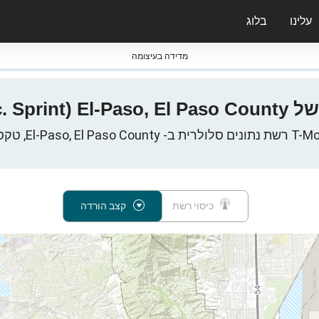
עלינו
בלוג
ס nPerf & ברומטרים
מדידה בעיצומה
E, טקסס, ארצות הברית
כיסוי רשת
קצב הורדה