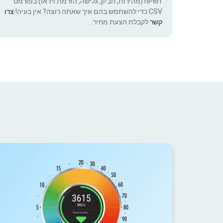
nPerf (מהירות, חביון, גלישה, הזרמת וידאו) בפורמט
CSV כדי להשתמש בהם איך שאתה רוצה? אין בעיה!
צרו
קשר
לקבלת הצעת מחיר.