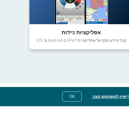
אפליקציות ניידות
קבל מידע נוסף על אפליקציית nPerf ב-Android וב-iOS
ישיון למשתמש קצה
.
OK