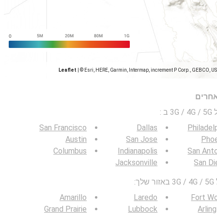
Leaflet
|
© Esri, HERE, Garmin, Intermap, increment P Corp., GEBCO, U
אחרים
 ב
:
San Francisco
Dallas
Philadel
Austin
San Jose
Phoe
Columbus
Indianapolis
San Ant
Jacksonville
San Di
:
Amarillo
Laredo
Fort W
Grand Prairie
Lubbock
Arlin